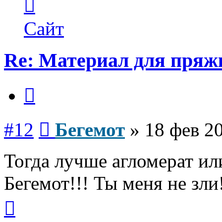
информация
пользователя
Бегемот
Сайт
Re: Материал для пряж
Цитата
Сообщение
#12
Бегемот
»
18 фев 20
Тогда лучше агломерат или
Бегемот!!! Ты меня не зли
Вернуться
к
началу