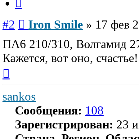
Сообщение
#2
Iron Smile
»
17 фев 2
ПА6 210/310, Волгамид 2
Кажется, вот оно, счастье!
Вернуться
к
началу
sankos
Сообщения:
108
Зарегистрирован:
23 и
Страна, Регион, Облас