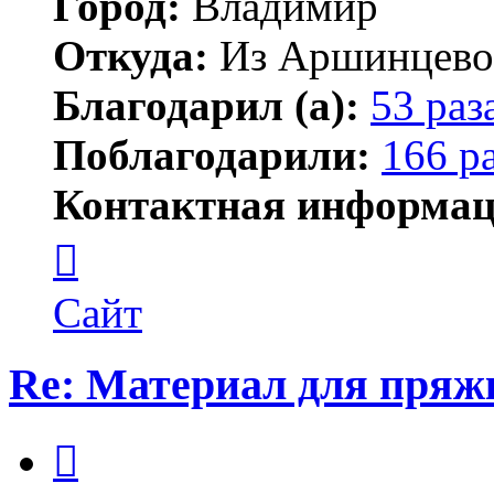
Город:
Владимир
Откуда:
Из Аршинцево, 
Благодарил (а):
53 раз
Поблагодарили:
166 р
Контактная информац
Контактная
информация
пользователя
Бегемот
Сайт
Re: Материал для пряж
Цитата