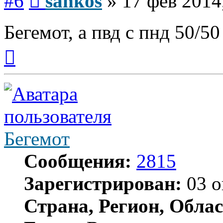
#6
sankos
»
17 фев 2014
Бегемот, а пвд с пнд 50/5
Вернуться
к
началу
Бегемот
Сообщения:
2815
Зарегистрирован:
03 о
Страна, Регион, Облас