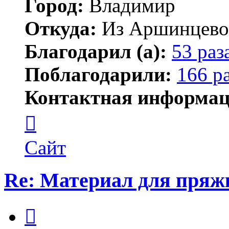
Город:
Владимир
Откуда:
Из Аршинцево, 
Благодарил (а):
53 раз
Поблагодарили:
166 р
Контактная информац
Контактная
информация
пользователя
Бегемот
Сайт
Re: Материал для пряж
Цитата