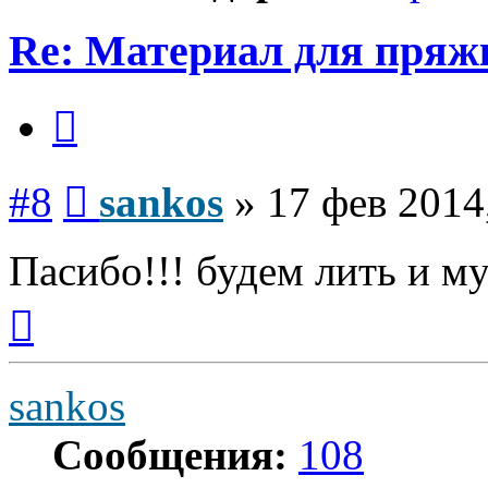
Re: Материал для пряж
Цитата
Сообщение
#8
sankos
»
17 фев 2014
Пасибо!!! будем лить и му
Вернуться
к
началу
sankos
Сообщения:
108