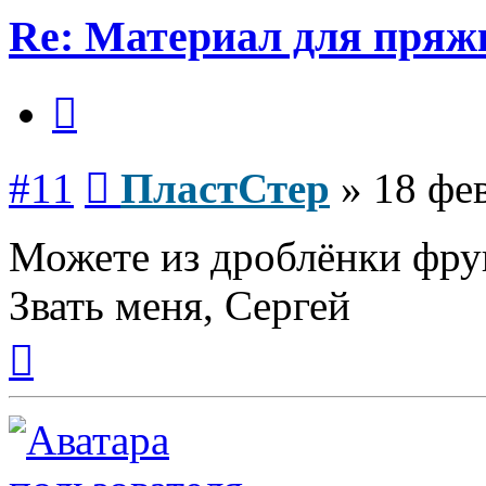
Re: Материал для пряж
Цитата
Сообщение
#11
ПластСтер
»
18 фев
Можете из дроблёнки фру
Звать меня, Сергей
Вернуться
к
началу