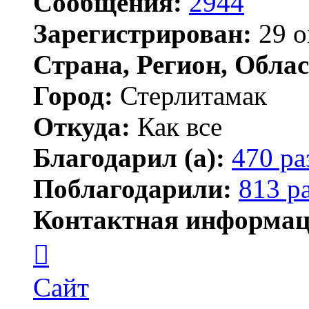
Сообщения:
2944
Зарегистрирован:
29 о
Страна, Регион, Облас
Город:
Стерлитамак
Откуда:
Как все
Благодарил (а):
470 ра
Поблагодарили:
813 р
Контактная информац
Контактная
информация
пользователя
ПластСтер
Сайт