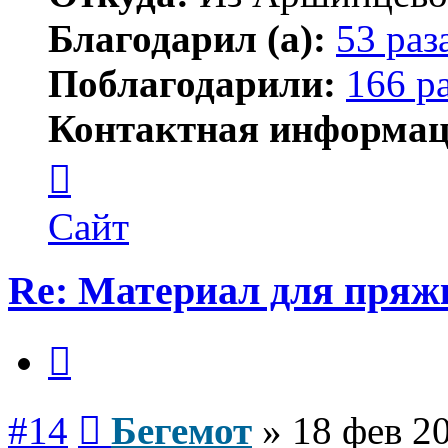
Благодарил (а):
53 раз
Поблагодарили:
166 р
Контактная информац
Контактная
информация
пользователя
Бегемот
Сайт
Re: Материал для пряж
Цитата
Сообщение
#14
Бегемот
»
18 фев 20