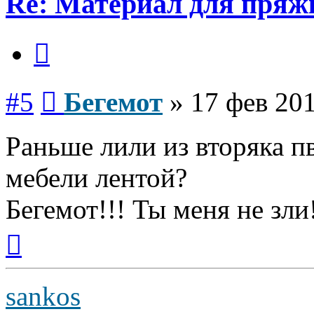
Re: Материал для пряж
Цитата
Сообщение
#5
Бегемот
»
17 фев 201
Раньше лили из вторяка пв
мебели лентой?
Бегемот!!! Ты меня не зли
Вернуться
к
началу
sankos