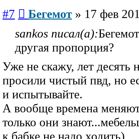
Сообщение
#7
Бегемот
»
17 фев 201
sankos писал(а):
Бегемот
другая пропорция?
Уже не скажу, лет десять 
просили чистый пвд, но е
и испытывайте.
А вообще времена меняютс
только они знают...мебель
к бабке не надо ходить)