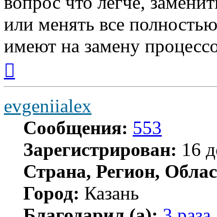
вопрос что легче, замени
или менять все полностью
имеют на замену процесс
Вернуться
к
началу
evgeniialex
Сообщения:
553
Зарегистрирован:
16 д
Страна, Регион, Облас
Город:
Казань
Благодарил (а):
3 раза