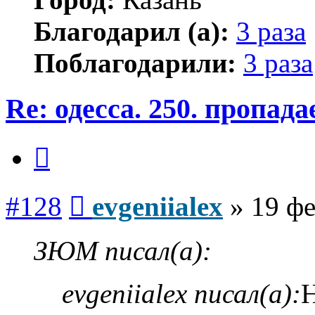
Благодарил (а):
3 раза
Поблагодарили:
3 раза
Re: одесса. 250. пропад
Цитата
Сообщение
#128
evgeniialex
»
19 фе
ЗЮМ писал(а):
evgeniialex писал(а):
Н