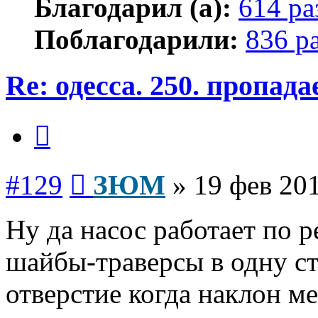
Благодарил (а):
614 ра
Поблагодарили:
836 р
Re: одесса. 250. пропад
Цитата
Сообщение
#129
ЗЮМ
»
19 фев 201
Ну да насос работает по 
шайбы-траверсы в одну ст
отверстие когда наклон м