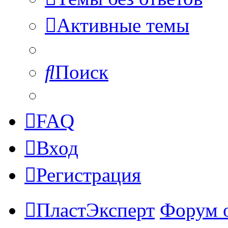
Активные темы
Поиск
FAQ
Вход
Регистрация
ПластЭксперт
Форум 