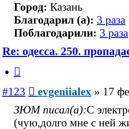
Город:
Казань
Благодарил (а):
3 раза
Поблагодарили:
3 раза
Re: одесса. 250. пропад
Цитата
Сообщение
#123
evgeniialex
»
17 фе
ЗЮМ писал(а):
С электр
(чую,долго мне с ней ж