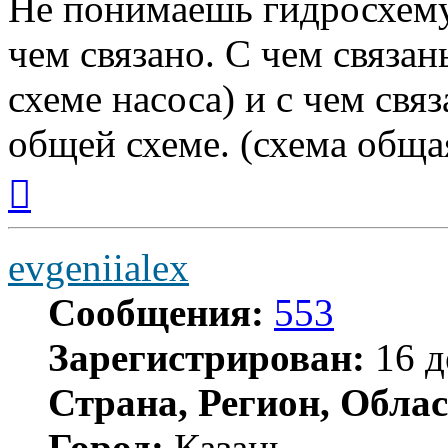
Не понимаешь гидросхему 
чем связано. С чем связан
схеме насоса) и с чем свя
общей схеме. (схема общ
Вернуться
к
началу
evgeniialex
Сообщения:
553
Зарегистрирован:
16 д
Страна, Регион, Облас
Город:
Казань