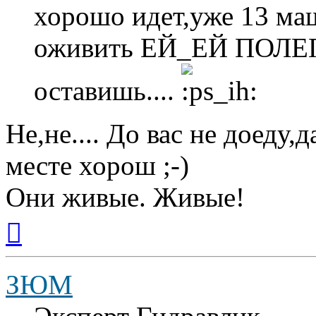
хорошо идет,уже 13 маш
оживить ЕЙ_ЕЙ ПОЛЕГЧ
оставишь....
Не,не.... До вас не доеду,
месте хорош ;-)
Они живые. Живые!
Вернуться
к
началу
ЗЮМ