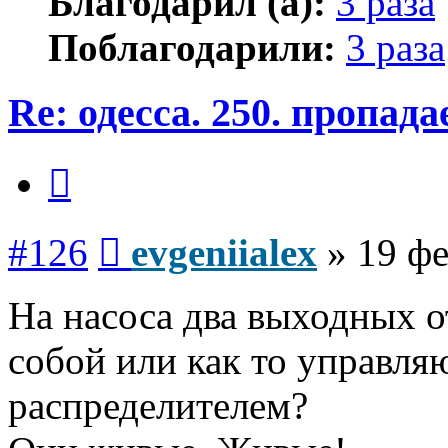
Благодарил (а):
3 раза
Поблагодарили:
3 раза
Re: одесса. 250. пропад
Цитата
Сообщение
#126
evgeniialex
»
19 фе
На насоса два выходных о
собой или как то управля
распределителем?