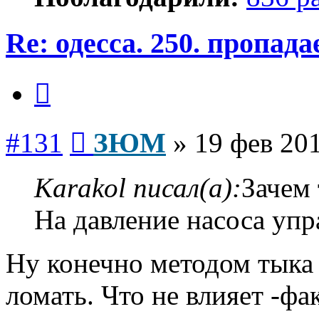
Re: одесса. 250. пропад
Цитата
Сообщение
#131
ЗЮМ
»
19 фев 201
Karakol писал(а):
Зачем 
На давление насоса упра
Ну конечно методом тыка 
ломать. Что не влияет -фа