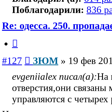
Поблагодарили:
836 р
Re: одесса. 250. пропад
Цитата
Сообщение
#127
ЗЮМ
»
19 фев 201
evgeniialex писал(а):
На 
отверстия,они связаны 
управляются с четырех