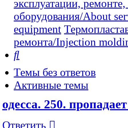
эксплуатации, ремонте
оборудования/About serv
equipment
Термопластав
ремонта/Injection moldin
Поиск
Темы без ответов
Активные темы
одесса. 250. пропадае
Ответить