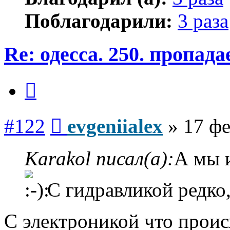
Поблагодарили:
3 раза
Re: одесса. 250. пропад
Цитата
Сообщение
#122
evgeniialex
»
17 фе
Karakol писал(а):
А мы и
С гидравликой редко,
С электроникой что проис