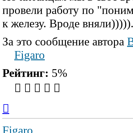
провели работу по "пони
к железу. Вроде вняли)))))
За это сообщение автора
B
Figaro
Рейтинг:
5%
Вернуться
к
началу
Figaro