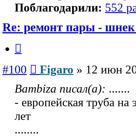
Поблагодарили:
552 р
Re: ремонт пары - шнек
Цитата
Сообщение
#100
Figaro
»
12 июн 20
Bambiza писал(а):
.......
- европейская труба на э
лет
........