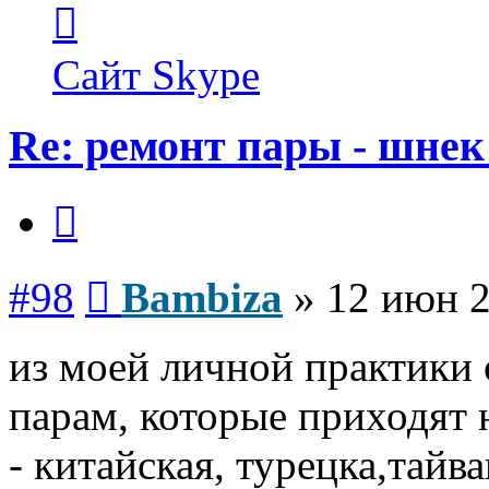
Контактная
информация
пользователя
Bambiza
Сайт
Skype
Re: ремонт пары - шнек
Цитата
Сообщение
#98
Bambiza
»
12 июн 2
из моей личной практики
парам, которые приходят 
- китайская, турецка,тайв