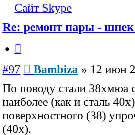
Bambiza
Сайт
Skype
Re: ремонт пары - шнек
Цитата
Сообщение
#97
Bambiza
»
12 июн 2
По поводу стали 38хмюа 
наиболее (как и сталь 40х
поверхностного (38) упро
(40х).