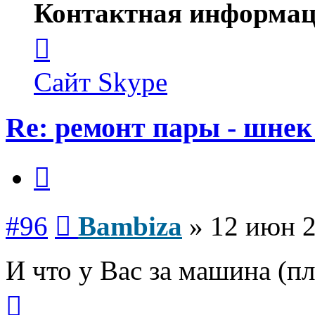
Контактная информац
Контактная
информация
пользователя
Bambiza
Сайт
Skype
Re: ремонт пары - шнек
Цитата
Сообщение
#96
Bambiza
»
12 июн 2
И что у Вас за машина (пл
Вернуться
к