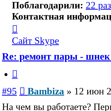
Поблагодарили:
22 раз
Контактная информац
Контактная
информация
пользователя
Bambiza
Сайт
Skype
Re: ремонт пары - шнек
Цитата
Сообщение
#95
Bambiza
»
12 июн 2
На чем вы работаете? Пер