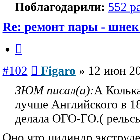
Поблагодарили:
552 р
Re: ремонт пары - шнек
Цитата
Сообщение
#102
Figaro
»
12 июн 20
ЗЮМ писал(а):
А Кольк
лучше Английского в 18
делала ОГО-ГО.( рельс
Оно что цилиндр экструде