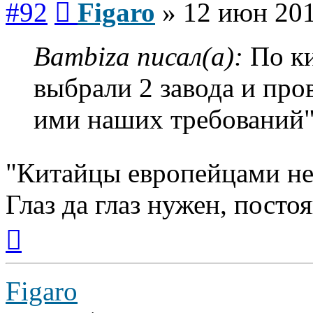
#92
Figaro
»
12 июн 201
Bambiza писал(а):
По ки
выбрали 2 завода и пр
ими наших требований" 
"Китайцы европейцами н
Глаз да глаз нужен, посто
Вернуться
к
началу
Figaro