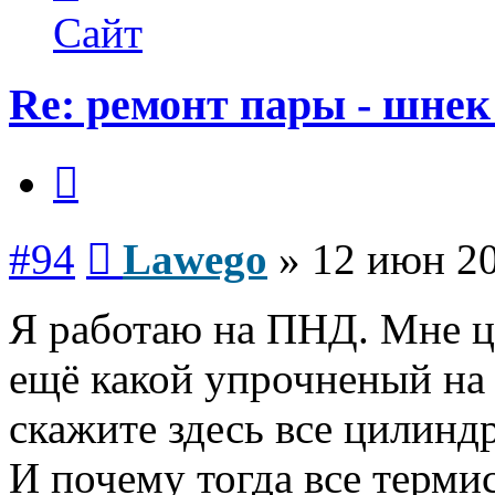
Lawego
Сайт
Re: ремонт пары - шнек
Цитата
Сообщение
#94
Lawego
»
12 июн 20
Я работаю на ПНД. Мне 
ещё какой упрочненый на 
скажите здесь все цилинд
И почему тогда все термис