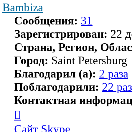
Bambiza
Сообщения:
31
Зарегистрирован:
22 д
Страна, Регион, Облас
Город:
Saint Petersburg
Благодарил (а):
2 раза
Поблагодарили:
22 раз
Контактная информац
Контактная
информация
пользователя
Bambiza
Сайт
Skype