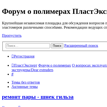
Форум о полимерах ПластЭкс
Крупнейшая независимая площадка для обсуждения вопросов п
эластомеров различными способами. Рекомендации ведущих с
Пропустить
Расширенный поиск
Поиск
Регистрация
ПластЭксперт
Форум о полимерах
О вопросах эксплуата
экструдеры/Dear extruders
Поиск
Темы без ответов
Активные темы
ремонт пары - шнек гильза