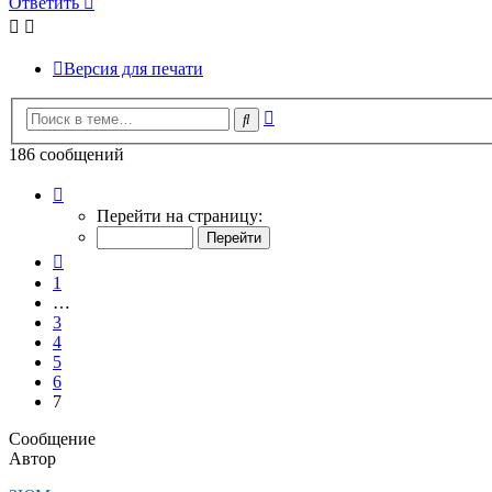
Ответить
Версия для печати
Расширенный
Поиск
поиск
186 сообщений
Страница
7
Перейти на страницу:
из
7
Пред.
1
…
3
4
5
6
7
Сообщение
Автор