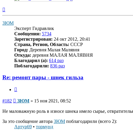
Вернуться
к
началу
ЗЮМ
Эксперт Гидравлик
Сообщения:
5734
Зарегистрирован:
24 окт 2012, 20:41
Страна, Регион, Область:
СССР
Город:
Деревня Малая Малявня
Откуда:
деревня МАЛАЯ МАЛЯВНЯ
Благодарил (а):
614 раз
Поблагодарили:
836 раз
Re: ремонт пары - шнек гильза
Цитата
Сообщение
#182
ЗЮМ
»
15 ноя 2021, 08:52
Не маловажную роль в износе шнека имело сырье, отвратитель
За это сообщение автора
ЗЮМ
поблагодарили (всего 2):
Артур69
•
тормунд