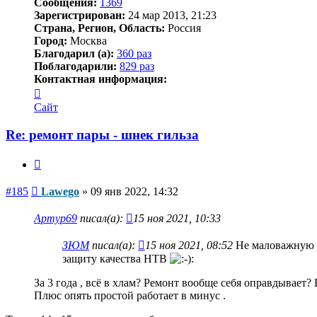
Сообщения:
1369
Зарегистрирован:
24 мар 2013, 21:23
Страна, Регион, Область:
Россия
Город:
Москва
Благодарил (а):
360 раз
Поблагодарили:
829 раз
Контактная информация:
Контактная
информация
Сайт
пользователя
Lawego
Re: ремонт пары - шнек гильза
Цитата
Сообщение
#185
Lawego
»
09 янв 2022, 14:32
Артур69
писал(а):
15 ноя 2021, 10:33
ЗЮМ
писал(а):
15 ноя 2021, 08:52
Не маловажную р
защиту качества НТВ
За 3 года , всё в хлам? Ремонт вообще себя оправдывает?
Плюс опять простой работает в минус .