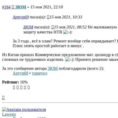
Сообщение
#184
ЗЮМ
»
15 ноя 2021, 22:10
Артур69
писал(а):
15 ноя 2021, 10:33
ЗЮМ
писал(а):
15 ноя 2021, 08:52
Не маловажную р
защиту качества НТВ
За 3 года , всё в хлам? Ремонт вообще себя оправдывает?
Плюс опять простой работает в минус .
Из Китая пришло Коммерческое предложение мат. цилиндр в сбо
сложных не трудоемких изделиях.
Принято решение заказ
За это сообщение автора
ЗЮМ
поблагодарили (всего 2):
Артур69
•
тормунд
Рейтинг:
10%
Вернуться
к
началу
Lawego