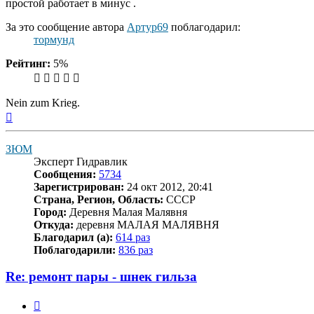
простой работает в минус .
За это сообщение автора
Артур69
поблагодарил:
тормунд
Рейтинг:
5%
Nein zum Krieg.
Вернуться
к
началу
ЗЮМ
Эксперт Гидравлик
Сообщения:
5734
Зарегистрирован:
24 окт 2012, 20:41
Страна, Регион, Область:
СССР
Город:
Деревня Малая Малявня
Откуда:
деревня МАЛАЯ МАЛЯВНЯ
Благодарил (а):
614 раз
Поблагодарили:
836 раз
Re: ремонт пары - шнек гильза
Цитата