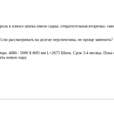
оль в износе шнека имело сырье, отвратительная вторичка- сме
 Если рассматривать на долгие перспективы, не проще заменить?
ре. 4080 - 5000 $ Ф85 мм L=2675 Шнек. Срок 3-4 месяца. Пока с
ать новую пару.