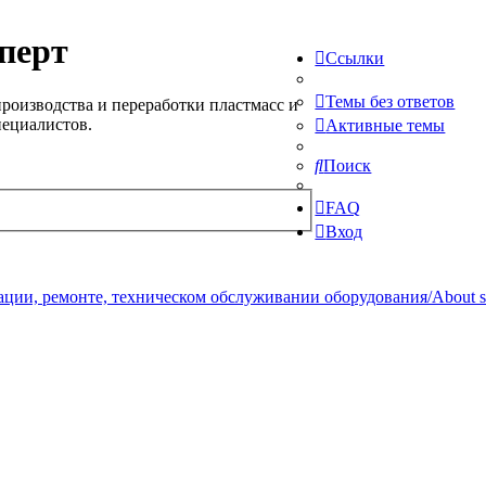
перт
Ссылки
Темы без ответов
роизводства и переработки пластмасс и
пециалистов.
Активные темы
Поиск
FAQ
Вход
ции, ремонте, техническом обслуживании оборудования/About serv