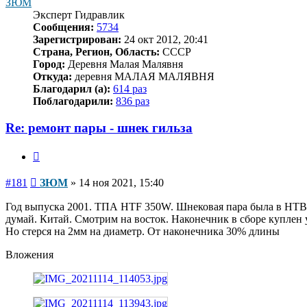
ЗЮМ
Эксперт Гидравлик
Сообщения:
5734
Зарегистрирован:
24 окт 2012, 20:41
Страна, Регион, Область:
СССР
Город:
Деревня Малая Малявня
Откуда:
деревня МАЛАЯ МАЛЯВНЯ
Благодарил (а):
614 раз
Поблагодарили:
836 раз
Re: ремонт пары - шнек гильза
Цитата
Сообщение
#181
ЗЮМ
»
14 ноя 2021, 15:40
Год выпуска 2001. ТПА НТF 350W. Шнековая пара была в НТВ на
думай. Китай. Смотрим на восток. Наконечник в сборе куплен у
Но стерся на 2мм на диаметр. От наконечника 30% длины
Вложения