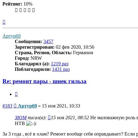
Рейтинг:
10%
Вернуться
к
началу
Артур69
Сообщения:
3457
Зарегистрирован:
02 фев 2020, 10:56
Страна, Регион, Область:
Германия
Город:
NRW
Благодарил (а):
1219 раз
Поблагодарили:
1431 раз
Re: ремонт пары - шнек гильза
Цитата
Сообщение
#183
Артур69
»
15 ноя 2021, 10:33
ЗЮМ
писал(а):
15 ноя 2021, 08:52
Не маловажную роль в 
НТВ
За 3 года , всё в хлам? Ремонт вообще себя оправдывает? Если