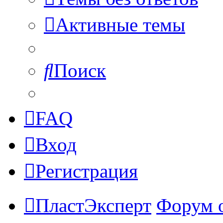
Активные темы
Поиск
FAQ
Вход
Регистрация
ПластЭксперт
Форум 