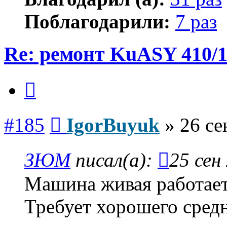
Поблагодарили:
7 раз
Re: ремонт KuASY 410/
Цитата
Сообщение
#185
IgorBuyuk
»
26 се
ЗЮМ
писал(а):
25 сен
Машина живая работает
Требует хорошего средн