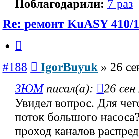
Поблагодарили:
7 раз
Re: ремонт KuASY 410/
Цитата
Сообщение
#188
IgorBuyuk
»
26 се
ЗЮМ
писал(а):
26 сен
Увидел вопрос. Для чег
поток большого насоса?
проход каналов распред