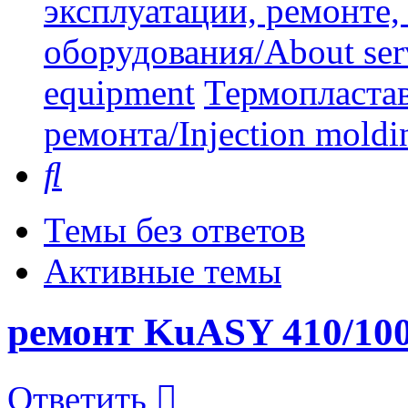
эксплуатации, ремонте
оборудования/About serv
equipment
Термопластав
ремонта/Injection moldin
Поиск
Темы без ответов
Активные темы
ремонт KuASY 410/10
Ответить