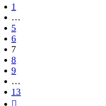
1
…
5
6
7
8
9
…
13
След.