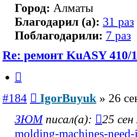
Город:
Алматы
Благодарил (а):
31 раз
Поблагодарили:
7 раз
Re: ремонт KuASY 410/
Цитата
Сообщение
#184
IgorBuyuk
»
26 се
ЗЮМ
писал(а):
25 сен
molding-machines-need-i