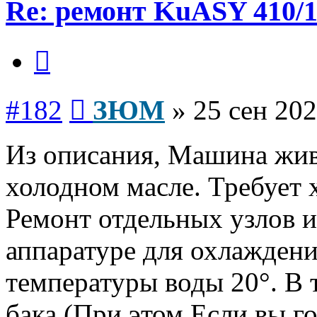
Re: ремонт KuASY 410/
Цитата
Сообщение
#182
ЗЮМ
»
25 сен 202
Из описания, Машина жива
холодном масле. Требует 
Ремонт отдельных узлов и
аппаратуре для охлаждени
температуры воды 20°. В 
бака (При этом Если вы г