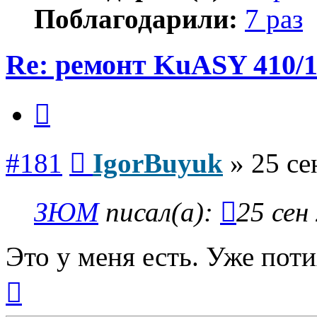
Поблагодарили:
7 раз
Re: ремонт KuASY 410/
Цитата
Сообщение
#181
IgorBuyuk
»
25 се
ЗЮМ
писал(а):
25 сен
Это у меня есть. Уже пот
Вернуться
к
началу