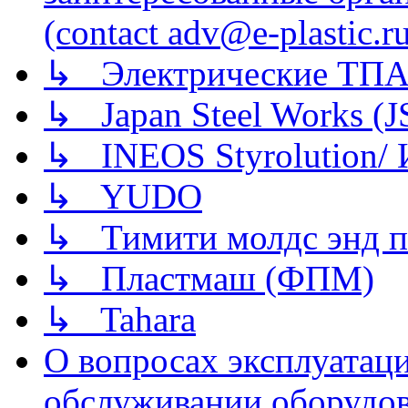
(contact adv@e-plastic.r
↳ Электрические ТПА
↳ Japan Steel Works (
↳ INEOS Styrolution
↳ YUDO
↳ Тимити молдс энд п
↳ Пластмаш (ФПМ)
↳ Tahara
О вопросах эксплуатаци
обслуживании оборудова