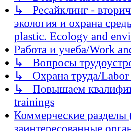
↳ Ресайклинг - вторич
экология и охрана среды/
plastic. Ecology and env
Работа и учеба/Work an
↳ Вопросы трудоустрой
↳ Охрана труда/Labor p
↳ Повышаем квалификац
trainings
Коммерческие разделы 
заинтересованные орга