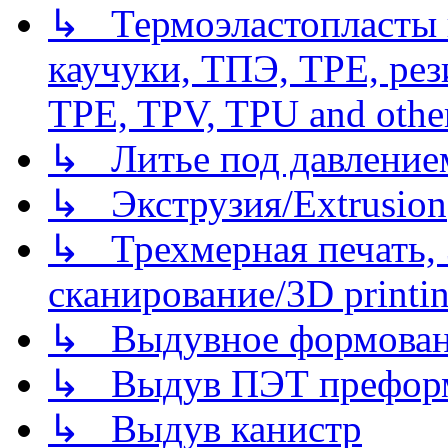
↳ Термоэластопласты и
каучуки, ТПЭ, TPE, рез
TPE, TPV, TPU and other
↳ Литье под давлением/
↳ Экструзия/Extrusion
↳ Трехмерная печать,
сканирование/3D printin
↳ Выдувное формован
↳ Выдув ПЭТ префор
↳ Выдув канистр