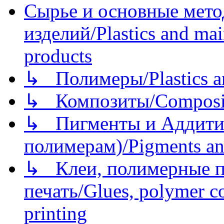
Сырье и основные мето
изделий/Plastics and mai
products
↳ Полимеры/Plastics a
↳ Композиты/Сomposite
↳ Пигменты и Аддитив
полимерам)/Pigments an
↳ Клеи, полимерные по
печать/Glues, polymer co
printing