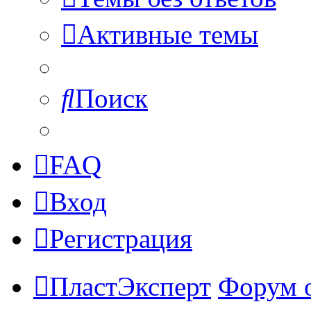
Активные темы
Поиск
FAQ
Вход
Регистрация
ПластЭксперт
Форум 