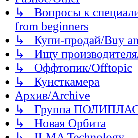
↳ Вопросы к специали
from beginners
↳ Купи-продай/Buy and
↳ Ищу производителя/
↳ Оффтопик/Offtopic
↳ Кунсткамера
Архив/Archive
↳ Группа ПОЛИПЛА
↳ Новая Орбита
↳ ILMA Technology