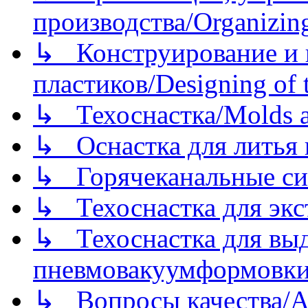
производства/Organizing
↳ Конструирование и п
пластиков/Designing of t
↳ Техоснастка/Molds a
↳ Оснастка для литья 
↳ Горячеканальные си
↳ Техоснастка для экс
↳ Техоснастка для вы
пневмовакуумформовк
↳ Вопросы качества/Abo