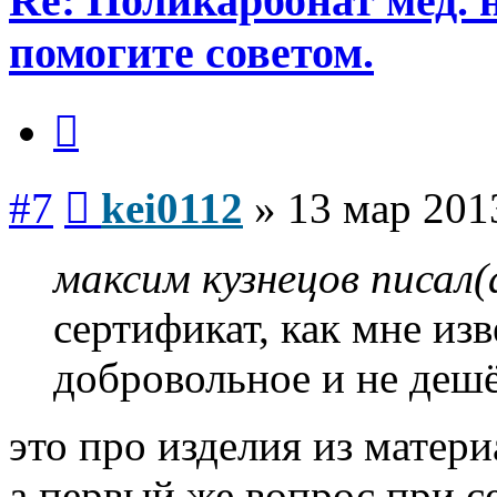
Re: Поликарбонат мед. 
помогите советом.
Цитата
Сообщение
#7
kei0112
»
13 мар 201
максим кузнецов писал(
сертификат, как мне изв
добровольное и не дешё
это про изделия из матери
а первый же вопрос при с