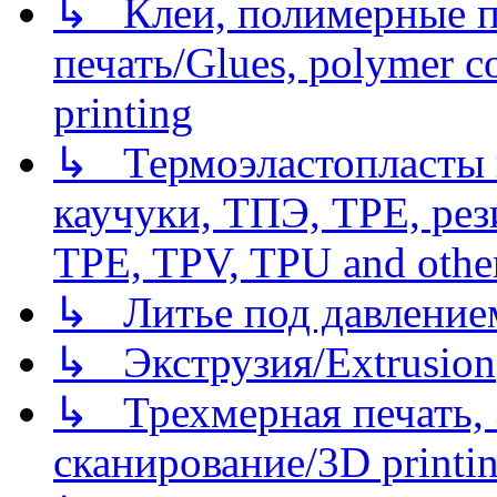
↳ Клеи, полимерные по
печать/Glues, polymer co
printing
↳ Термоэластопласты и
каучуки, ТПЭ, TPE, рез
TPE, TPV, TPU and other
↳ Литье под давлением/
↳ Экструзия/Extrusion
↳ Трехмерная печать,
сканирование/3D printin