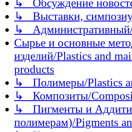
↳ Обсуждение новостей
↳ Выставки, симпозиу
↳ Административный/
Сырье и основные мето
изделий/Plastics and mai
products
↳ Полимеры/Plastics a
↳ Композиты/Сomposite
↳ Пигменты и Аддитив
полимерам)/Pigments an