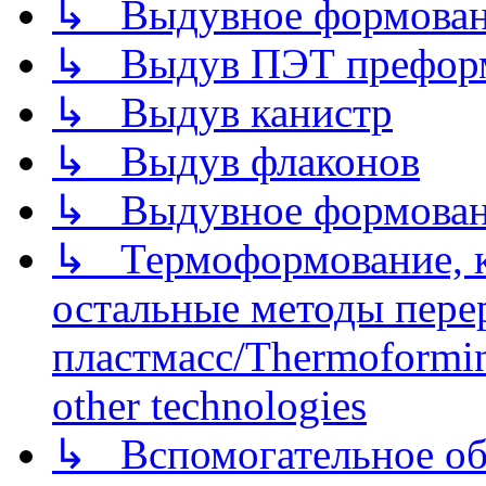
↳ Выдувное формован
↳ Выдув ПЭТ префор
↳ Выдув канистр
↳ Выдув флаконов
↳ Выдувное формован
↳ Термоформование, ка
остальные методы пере
пластмасс/Thermoforming
other technologies
↳ Вспомогательное об