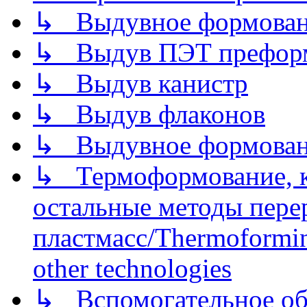
↳ Выдувное формован
↳ Выдув ПЭТ префор
↳ Выдув канистр
↳ Выдув флаконов
↳ Выдувное формован
↳ Термоформование, ка
остальные методы пере
пластмасс/Thermoforming
other technologies
↳ Вспомогательное об