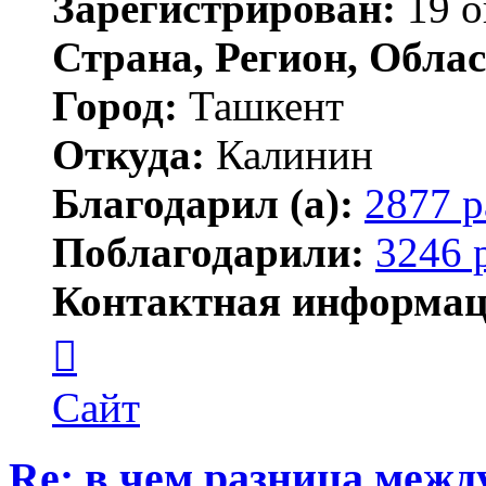
Зарегистрирован:
19 о
Страна, Регион, Облас
Город:
Ташкент
Откуда:
Калинин
Благодарил (а):
2877 р
Поблагодарили:
3246 
Контактная информац
Контактная
информация
пользователя
Maks42
Сайт
Re: в чем разница между