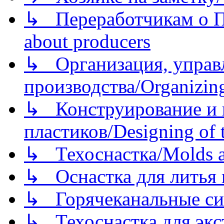
↳ Переработчикам о Пе
about producers
↳ Организация, управл
производства/Organizing
↳ Конструирование и п
пластиков/Designing of t
↳ Техоснастка/Molds a
↳ Оснастка для литья 
↳ Горячеканальные си
↳ Техоснастка для экс