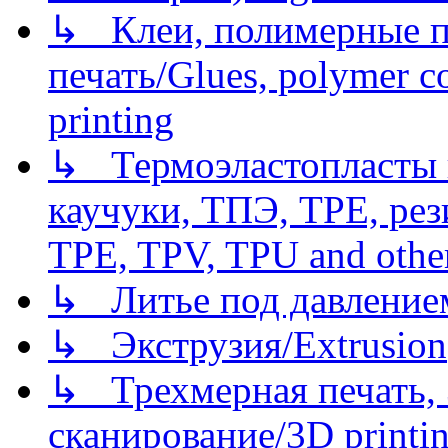
↳ Клеи, полимерные по
печать/Glues, polymer co
printing
↳ Термоэластопласты и
каучуки, ТПЭ, TPE, рез
TPE, TPV, TPU and other
↳ Литье под давлением/
↳ Экструзия/Extrusion
↳ Трехмерная печать,
сканирование/3D printin