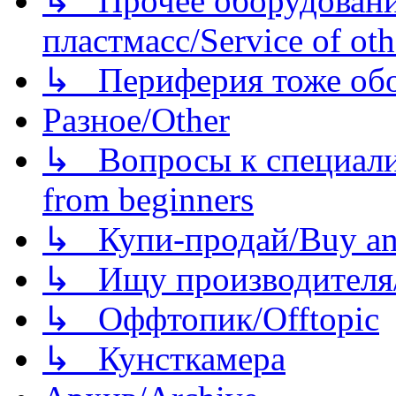
↳ Прочее оборудовани
пластмасс/Service of oth
↳ Периферия тоже обору
Разное/Other
↳ Вопросы к специали
from beginners
↳ Купи-продай/Buy and
↳ Ищу производителя/
↳ Оффтопик/Offtopic
↳ Кунсткамера