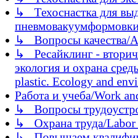
↳ Техоснастка для вы
пневмовакуумформовк
↳ Вопросы качества/Abo
↳ Ресайклинг - вторич
экология и охрана среды/
plastic. Ecology and env
Работа и учеба/Work an
↳ Вопросы трудоустрой
↳ Охрана труда/Labor p
↳ Повышаем квалификац