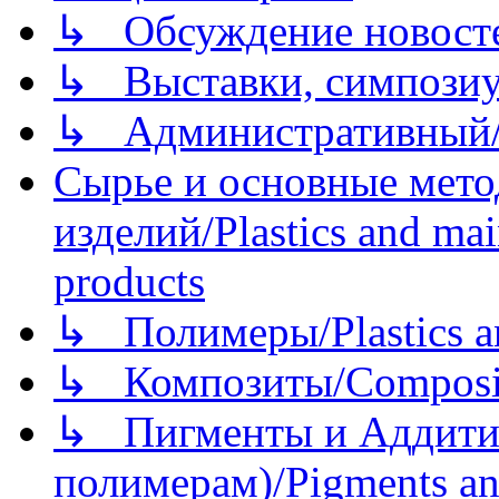
↳ Обсуждение новостей
↳ Выставки, симпозиу
↳ Административный/
Сырье и основные мето
изделий/Plastics and mai
products
↳ Полимеры/Plastics a
↳ Композиты/Сomposite
↳ Пигменты и Аддитив
полимерам)/Pigments an