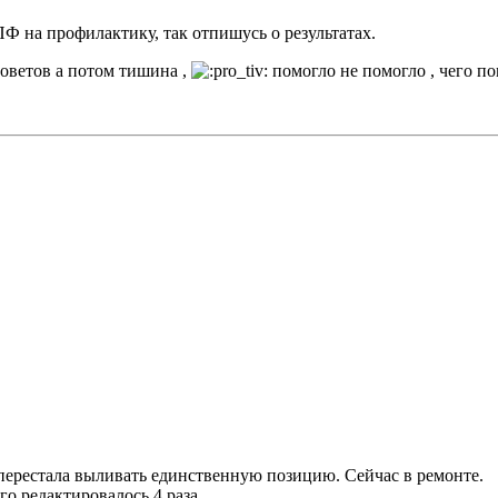
ПФ на профилактику, так отпишусь о результатах.
советов а потом тишина ,
помогло не помогло , чего по
 перестала выливать единственную позицию. Сейчас в ремонте.
его редактировалось 4 раза.