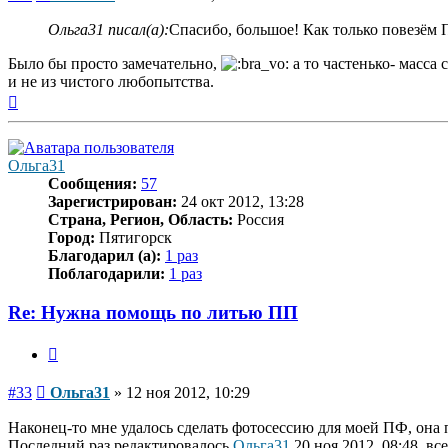
Ольга31 писал(а):
Спасибо, большое! Как только повезём 
Было бы просто замечательно,
а то частенько- масса 
и не из чистого любопытства.
Вернуться
к
началу
Ольга31
Сообщения:
57
Зарегистрирован:
24 окт 2012, 13:28
Страна, Регион, Область:
Россия
Город:
Пятигорск
Благодарил (а):
1 раз
Поблагодарили:
1 раз
Re: Нужна помощь по литью ПП
Цитата
Сообщение
#33
Ольга31
»
12 ноя 2012, 10:29
Наконец-то мне удалось сделать фотосессию для моей ПФ, она
Последний раз редактировалось
Ольга31
20 ноя 2012, 08:48, вс