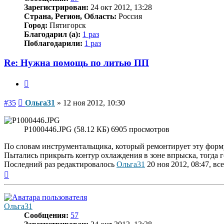
Зарегистрирован:
24 окт 2012, 13:28
Страна, Регион, Область:
Россия
Город:
Пятигорск
Благодарил (а):
1 раз
Поблагодарили:
1 раз
Re: Нужна помощь по литью ПП
Цитата
Сообщение
#35
Ольга31
»
12 ноя 2012, 10:30
P1000446.JPG (58.12 КБ) 6905 просмотров
По словам инструментальщика, который ремонтирует эту форму вс
Пытались прикрыть контур охлаждения в зоне впрыска, тогда г
Последний раз редактировалось
Ольга31
20 ноя 2012, 08:47, вс
Вернуться
к
началу
Ольга31
Сообщения:
57