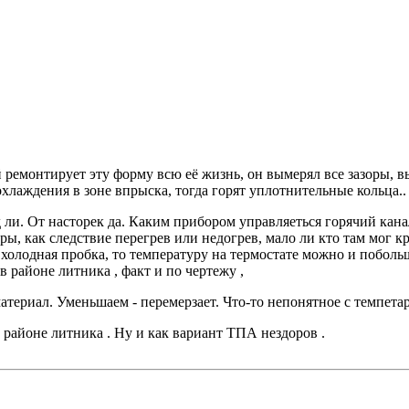
емонтирует эту форму всю её жизнь, он вымерял все зазоры, выст
хлаждения в зоне впрыска, тогда горят уплотнительные кольца..
яд ли. От насторек да. Каким прибором управляеться горячий ка
ы, как следствие перегрев или недогрев, мало ли кто там мог 
о холодная пробка, то температуру на термостате можно и побольш
в районе литника , факт и по чертежу ,
атериал. Уменьшаем - перемерзает. Что-то непонятное с темпета
в районе литника . Ну и как вариант ТПА нездоров .