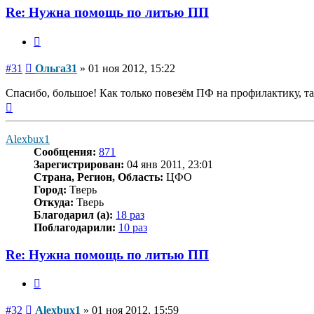
Re: Нужна помощь по литью ПП
Цитата
Сообщение
#31
Ольга31
»
01 ноя 2012, 15:22
Спасибо, большое! Как только повезём ПФ на профилактику, та
Вернуться
к
началу
Alexbux1
Сообщения:
871
Зарегистрирован:
04 янв 2011, 23:01
Страна, Регион, Область:
ЦФО
Город:
Тверь
Откуда:
Тверь
Благодарил (а):
18 раз
Поблагодарили:
10 раз
Re: Нужна помощь по литью ПП
Цитата
Сообщение
#32
Alexbux1
»
01 ноя 2012, 15:59