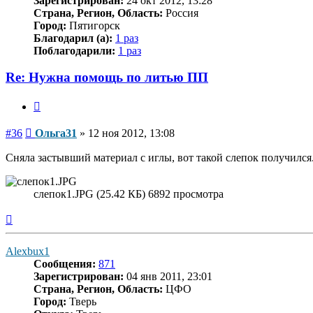
Зарегистрирован:
24 окт 2012, 13:28
Страна, Регион, Область:
Россия
Город:
Пятигорск
Благодарил (а):
1 раз
Поблагодарили:
1 раз
Re: Нужна помощь по литью ПП
Цитата
Сообщение
#36
Ольга31
»
12 ноя 2012, 13:08
Сняла застывший материал с иглы, вот такой слепок получился
слепок1.JPG (25.42 КБ) 6892 просмотра
Вернуться
к
началу
Alexbux1
Сообщения:
871
Зарегистрирован:
04 янв 2011, 23:01
Страна, Регион, Область:
ЦФО
Город:
Тверь