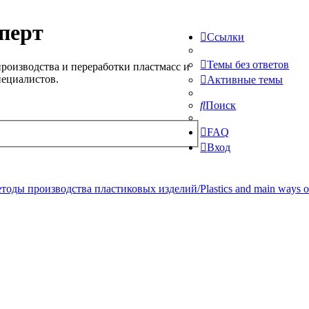
перт
Ссылки
Темы без ответов
роизводства и переработки пластмасс и
пециалистов.
Активные темы
Поиск
FAQ
Вход
ды производства пластиковых изделий/Plastics and main ways of pr