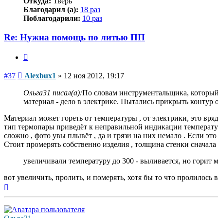
Откуда:
Тверь
Благодарил (а):
18 раз
Поблагодарили:
10 раз
Re: Нужна помощь по литью ПП
Цитата
Сообщение
#37
Alexbux1
»
12 ноя 2012, 19:17
Ольга31 писал(а):
По словам инструментальщика, который р
материал - дело в электрике. Пытались прикрыть контур о
Материал может гореть от температуры , от электрики, это вр
тип термопары приведёт к неправильной индикации температур
сложно , фото увы плывёт , да и грязи на них немало . Если эт
Стоит промерять собственно изделия , толщина стенки сначала 
увеличивали температуру до 300 - выливается, но горит м
вот увеличить, пролить, и померять, хотя бы то что пролилось 
Вернуться
к
началу