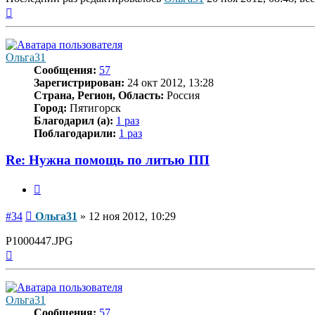
Вернуться
к
началу
Ольга31
Сообщения:
57
Зарегистрирован:
24 окт 2012, 13:28
Страна, Регион, Область:
Россия
Город:
Пятигорск
Благодарил (а):
1 раз
Поблагодарили:
1 раз
Re: Нужна помощь по литью ПП
Цитата
Сообщение
#34
Ольга31
»
12 ноя 2012, 10:29
P1000447.JPG
Вернуться
к
началу
Ольга31
Сообщения:
57