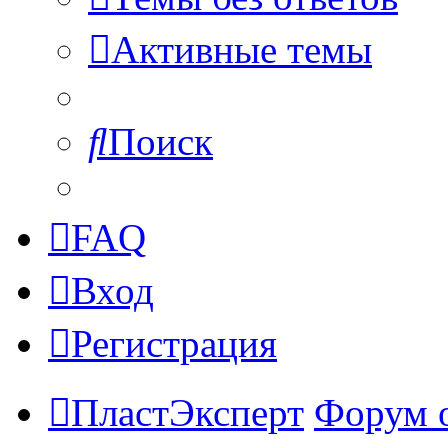
Активные темы
Поиск
FAQ
Вход
Регистрация
ПластЭксперт
Форум 