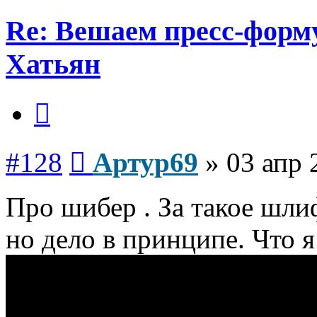
Re: Вешаем пресс-форму
Хатьян
Цитата
Сообщение
#128
Артур69
»
03 апр 
Про шибер . За такое шли
но дело в принципе. Что я