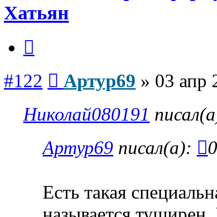
Хатьян
Цитата
Сообщение
#122
Артур69
»
03 апр 
Николай080191
писал(а
Артур69
писал(а):
0
Есть такая специальн
называется туширен.