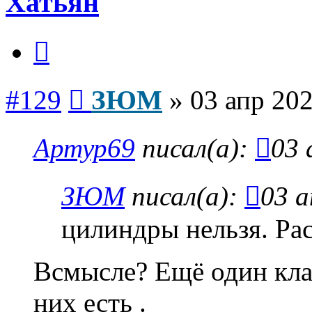
Хатьян
Цитата
Сообщение
#129
ЗЮМ
»
03 апр 202
Артур69
писал(а):
03 
ЗЮМ
писал(а):
03 а
цилиндры нельзя. Ра
Всмысле? Ещё один кла
них есть .