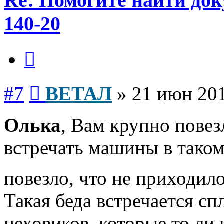
Re: Помогите найти до
140-20
Цитата
Сообщение
#7
ВЕТАЛ
»
21 июн 201
Олька
, Вам крупно повез
встречать машины в таком
повезло, что не приходил
Такая беда встречается с
цеховиков, которые то ли н