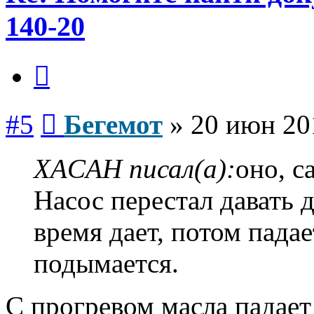
140-20
Цитата
Сообщение
#5
Бегемот
»
20 июн 20
XACAH писал(а):
оно, с
Насос перестал давать д
время дает, потом падае
подымается.
C прогревом масла падает