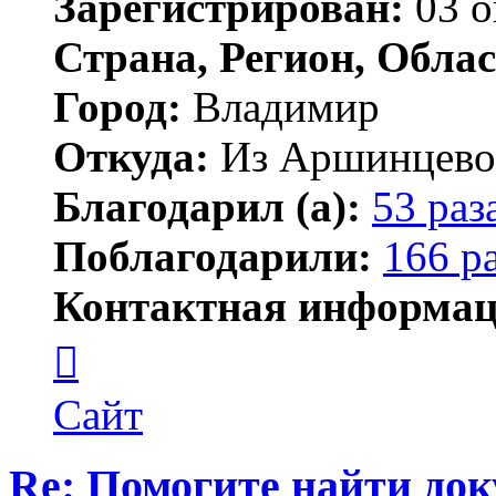
Зарегистрирован:
03 о
Страна, Регион, Облас
Город:
Владимир
Откуда:
Из Аршинцево, 
Благодарил (а):
53 раз
Поблагодарили:
166 р
Контактная информац
Контактная
информация
пользователя
Бегемот
Сайт
Re: Помогите найти до