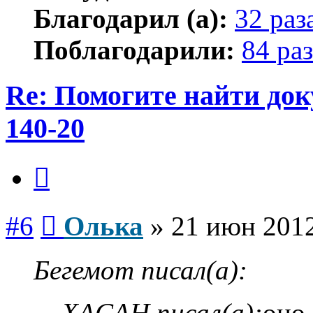
Благодарил (а):
32 раз
Поблагодарили:
84 раз
Re: Помогите найти до
140-20
Цитата
Сообщение
#6
Олька
»
21 июн 2012
Бегемот писал(а):
XACAH писал(а):
оно,