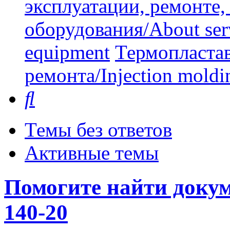
эксплуатации, ремонте
оборудования/About serv
equipment
Термопластав
ремонта/Injection moldin
Поиск
Темы без ответов
Активные темы
Помогите найти доку
140-20