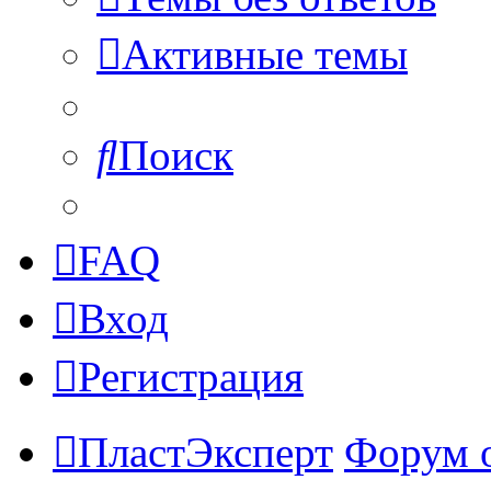
Активные темы
Поиск
FAQ
Вход
Регистрация
ПластЭксперт
Форум 