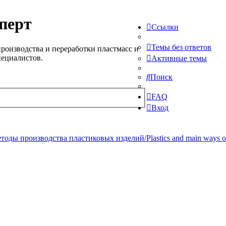
перт
Ссылки
Темы без ответов
роизводства и переработки пластмасс и
пециалистов.
Активные темы
Поиск
FAQ
Вход
ды производства пластиковых изделий/Plastics and main ways of pr