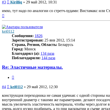
Сообщение
#3
Kirilliq
»
29 май 2012, 10:31
имхо, тут надо по аналогии со стретч-худами: Вистамакс или 
Вернуться
к
началу
kei0112
Сообщения:
1826
Зарегистрирован:
25 янв 2012, 15:14
Страна, Регион, Область:
Беларусь
Город:
Минск
Благодарил (а):
134 раза
Поблагодарили:
144 раза
Re: Эластичные материалы.
Цитата
Сообщение
#4
kei0112
»
29 май 2012, 12:30
конструкция переходника не самая удачная: с одной стороны н
внутренний диаметр с такими же параметрами. делают посадочны
мысль увеличить эластичность материала, чтобы через долгое
очень долго нузно подбирать, а то при раскрытии и съеме детал