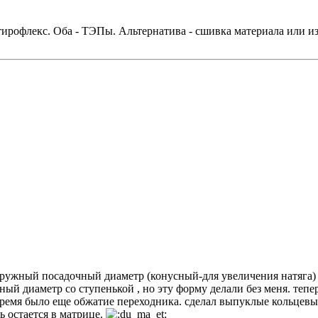
Стирофлекс. Оба - ТЭПы. Альтернатива - сшивка материала или 
аружный посадочный диаметр (конусный-для увеличения натяга) 
й диаметр со ступенькой , но эту форму делали без меня. тепер
 время было еще обжатие переходника. сделал выпуклые кольцев
ь остается в матрице.