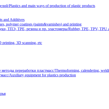
Plastics and main ways of production of plastic products
 and Additives
polymer coatings (paints&varnishes) and printing
и, ТПЭ, TPE, резина и пр. эластомеры/Rubber, TPE, TPV, TPU an
inting, 3D scanning, etc
тоды переработки пластмасс/Thermoforming, calendering, welding
/Auxiliary equipment for plastics production
рья