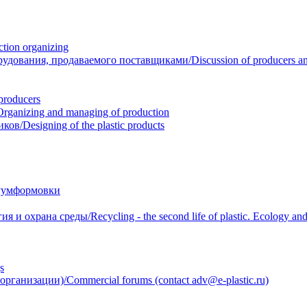
ion organizing
вания, продаваемого поставщиками/Discussion of producers and r
roducers
anizing and managing of production
/Designing of the plastic products
уумформовки
 охрана среды/Recycling - the second life of plastic. Ecology and 
s
анизации)/Commercial forums (contact adv@e-plastic.ru)