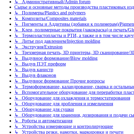
↳ Административный/Admin forum
Сырье и основные методы производства пластиковых изделий/
↳ Полимеры/Plastics and polymers
↳ Композиты/Сomposites materials
↳ Пигменты и Аддитивы (добавки к полимерам)/Pigments
↳ Клеи, полимерные покрытия (лакокраска) и печать/Glues, 
↳ Термоэластопласты и РТИ, а также и в том числе каучук
↳ Литье под давлением/Injection molding
↳ Экструзия/Extrusion
↳ Трехмерная печать, 3D принтеры, 3D сканирование/3D pr
↳ Выдувное формование/Blow molding
↳ Выдув ПЭТ преформ
↳ Выдув канистр
↳ Выдув флаконов
↳ Выдувное формование Прочие вопросы
↳ Термоформование, каландрование, сварка и остальные ме
↳ Вспомогательное оборудование для переработки пластмасс
↳ Оборудование для охлаждения и термостатирования
↳ Оборудование для дробления и измельчения
↳ Оборудование для сушки
↳ Оборудование для хранения, дозирования и подачи сы
↳ Роботы и автоматизация
↳ Устройства измеряющие и контролирующие
↳ Устройства резки, намотки, маркировки и печати