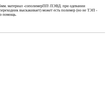
0,5мм. материал -сополимерПП\ ПЭВД. при одевании
переходник выскакивает) может есть полимер (но не ТЭП -
ю помощь.