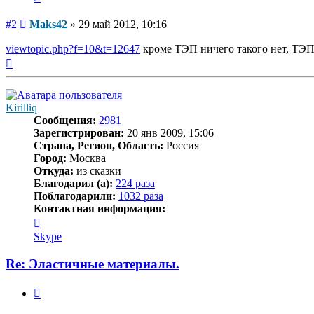
Сообщение
#2
Maks42
»
29 май 2012, 10:16
viewtopic.php?f=10&t=12647
кроме ТЭП ничего такого нет, ТЭП
Вернуться
к
началу
Kirilliq
Сообщения:
2981
Зарегистрирован:
20 янв 2009, 15:06
Страна, Регион, Область:
Россия
Город:
Москва
Откуда:
из сказки
Благодарил (а):
224 раза
Поблагодарили:
1032 раза
Контактная информация:
Контактная
информация
Skype
пользователя
Kirilliq
Re: Эластичные материалы.
Цитата