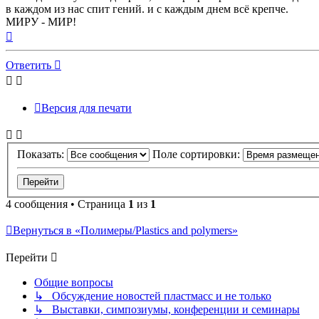
в каждом из нас спит гений. и с каждым днем всё крепче.
МИРУ - МИР!
Вернуться
к
началу
Ответить
Версия для печати
Показать:
Поле сортировки:
4 сообщения • Страница
1
из
1
Вернуться в «Полимеры/Plastics and polymers»
Перейти
Общие вопросы
↳ Обсуждение новостей пластмасс и не только
↳ Выставки, симпозиумы, конференции и семинары