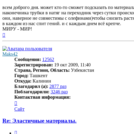
всем доброго дня. может кто-то сможет подсказать по материа
наконечника трубки в натяг на переходник через сутки происх
они, наверное не совместимы с олефинами)чтобы снизить ра
в каждом из нас спит гений. и с каждым днем всё крепче.
МИРУ - МИР!
Вернуться
к
началу
Maks42
Сообщения:
12562
Зарегистрирован:
19 окт 2009, 11:40
Страна, Регион, Область:
Узбекистан
Город:
Ташкент
Откуда:
Калинин
Благодарил (а):
2877 раз
Поблагодарили:
3246 раз
Контактная информация:
Контактная
информация
Сайт
пользователя
Maks42
Re: Эластичные материалы.
Цитата