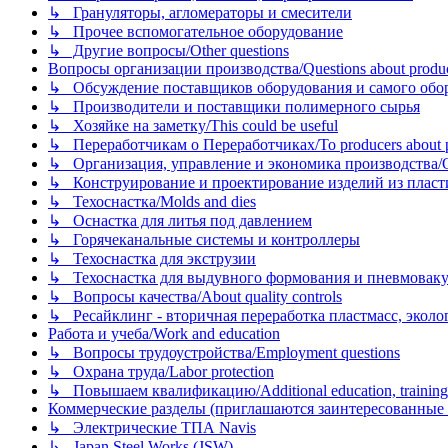
↳ Грануляторы, агломераторы и смесители
↳ Прочее вспомогательное оборудование
↳ Другие вопросы/Other questions
Вопросы организации производства/Questions about product
↳ Обсуждение поставщиков оборудования и самого оборудо
↳ Производители и поставщики полимерного сырья
↳ Хозяйке на заметку/This could be useful
↳ Переработчикам о Переработчиках/To producers about p
↳ Организация, управление и экономика производства/Org
↳ Конструирование и проектирование изделий из пластиков
↳ Техоснастка/Molds and dies
↳ Оснастка для литья под давлением
↳ Горячеканальные системы и контроллеры
↳ Техоснастка для экструзии
↳ Техоснастка для выдувного формования и пневмовак
↳ Вопросы качества/About quality controls
↳ Ресайклинг - вторичная переработка пластмасс, экология и
Работа и учеба/Work and education
↳ Вопросы трудоустройства/Employment questions
↳ Охрана труда/Labor protection
↳ Повышаем квалификацию/Additional education, training
Коммерческие разделы (приглашаются заинтересованные орг
↳ Электрические ТПА Navis
↳ Japan Steel Works (JSW)