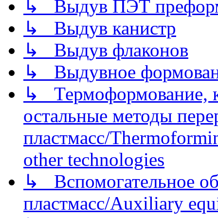
↳ Выдув ПЭТ префор
↳ Выдув канистр
↳ Выдув флаконов
↳ Выдувное формован
↳ Термоформование, ка
остальные методы пере
пластмасс/Thermoforming
other technologies
↳ Вспомогательное об
пластмасс/Auxiliary equi