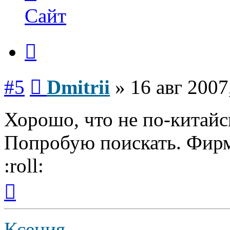
Dmitrii
Сайт
Цитата
Сообщение
#5
Dmitrii
»
16 авг 2007
Хорошо, что не по-китайск
Попробую поискать. Фирма
:roll:
Вернуться
к
началу
Ксения