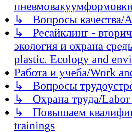
пневмовакуумформовк
↳ Вопросы качества/Abo
↳ Ресайклинг - вторич
экология и охрана среды/
plastic. Ecology and env
Работа и учеба/Work an
↳ Вопросы трудоустрой
↳ Охрана труда/Labor p
↳ Повышаем квалификац
trainings