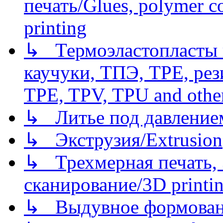
печать/Glues, polymer co
printing
↳ Термоэластопласты и
каучуки, ТПЭ, TPE, рез
TPE, TPV, TPU and other
↳ Литье под давлением/
↳ Экструзия/Extrusion
↳ Трехмерная печать,
сканирование/3D printin
↳ Выдувное формован