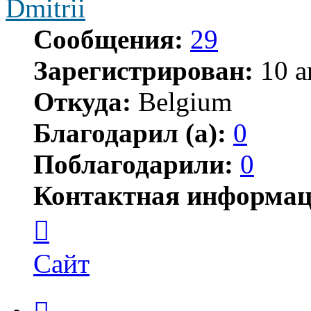
Dmitrii
Сообщения:
29
Зарегистрирован:
10 а
Откуда:
Belgium
Благодарил (а):
0
Поблагодарили:
0
Контактная информац
Контактная
информация
пользователя
Dmitrii
Сайт
Цитата