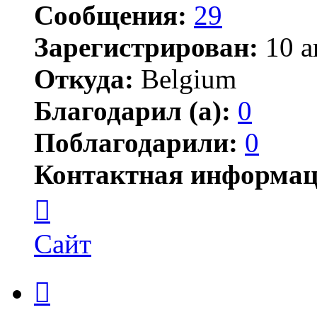
Сообщения:
29
Зарегистрирован:
10 а
Откуда:
Belgium
Благодарил (а):
0
Поблагодарили:
0
Контактная информац
Контактная
информация
пользователя
Dmitrii
Сайт
Цитата