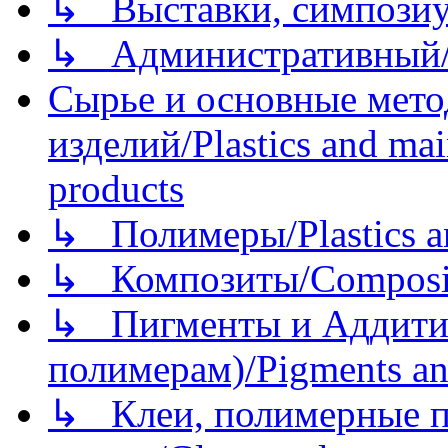
↳ Выставки, симпозиу
↳ Административный/
Сырье и основные мето
изделий/Plastics and mai
products
↳ Полимеры/Plastics a
↳ Композиты/Сomposite
↳ Пигменты и Аддитив
полимерам)/Pigments an
↳ Клеи, полимерные по