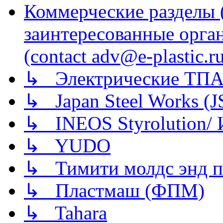
Коммерческие разделы 
заинтересованные орга
(contact adv@e-plastic.r
↳ Электрические ТПА
↳ Japan Steel Works (
↳ INEOS Styrolution
↳ YUDO
↳ Тимити молдс энд п
↳ Пластмаш (ФПМ)
↳ Tahara