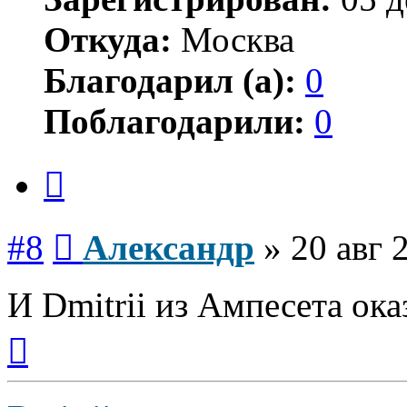
Откуда:
Москва
Благодарил (а):
0
Поблагодарили:
0
Цитата
Сообщение
#8
Александр
»
20 авг 
И Dmitrii из Ампесета оказ
Вернуться
к
началу