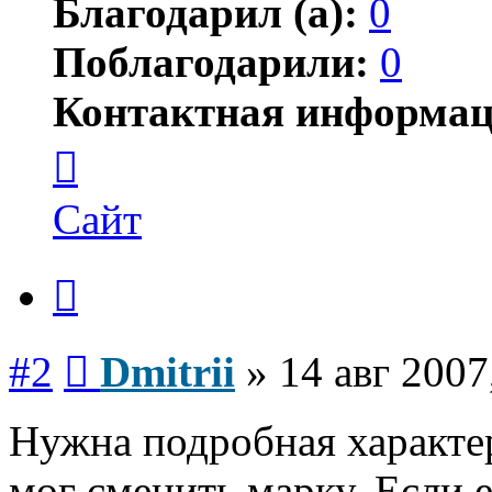
Благодарил (а):
0
Поблагодарили:
0
Контактная информац
Контактная
информация
пользователя
Dmitrii
Сайт
Цитата
Сообщение
#2
Dmitrii
»
14 авг 2007
Нужна подробная характер
мог сменить марку. Если е