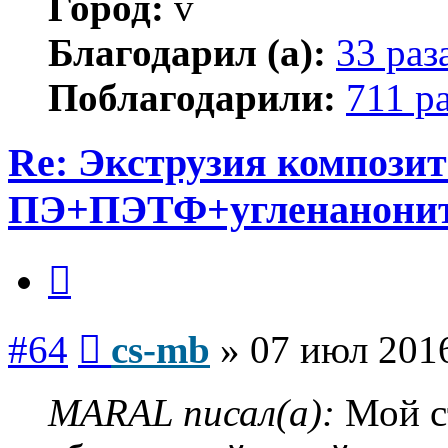
Город:
v
Благодарил (а):
33 раз
Поблагодарили:
711 р
Re: Экструзия компози
ПЭ+ПЭТФ+угленанони
Цитата
Сообщение
#64
cs-mb
»
07 июл 2016
MARAL писал(а):
Мой ст