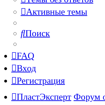
Активные темы
Поиск
FAQ
Вход
Регистрация
ПластЭксперт
Форум 