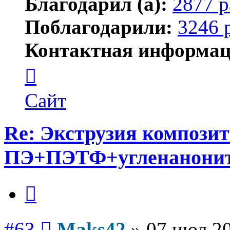
Благодарил (а):
2877 р
Поблагодарили:
3246 
Контактная информац
Контактная
информация
пользователя
Maks42
Сайт
Re: Экструзия компози
ПЭ+ПЭТФ+угленанони
Цитата
Сообщение
#63
Maks42
»
07 июл 20