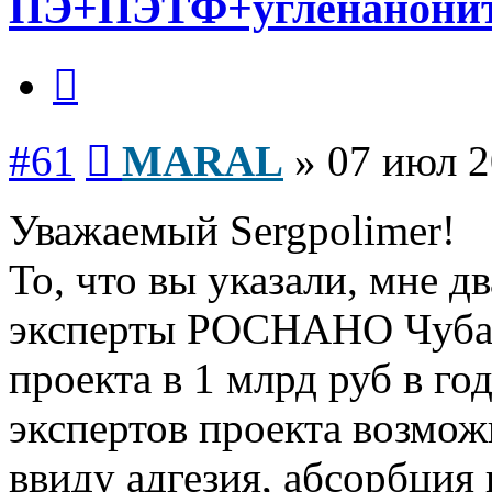
ПЭ+ПЭТФ+угленанони
Цитата
Сообщение
#61
MARAL
»
07 июл 2
Уважаемый Sergpolimer!
То, что вы указали, мне д
эксперты РОСНАНО Чубай
проекта в 1 млрд руб в го
экспертов проекта возможн
ввиду адгезия, абсорбция