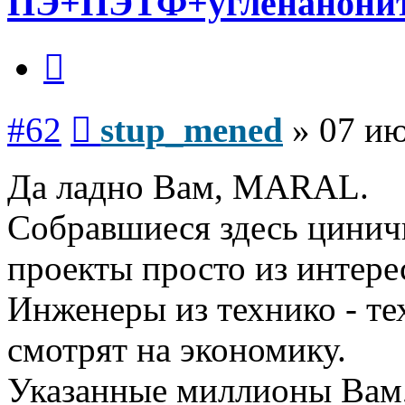
ПЭ+ПЭТФ+угленанони
Цитата
Сообщение
#62
stup_mened
»
07 ию
Да ладно Вам, MARAL.
Собравшиеся здесь цинич
проекты просто из интере
Инженеры из технико - те
смотрят на экономику.
Указанные миллионы Вам,