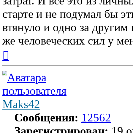
затрат. И всё это из личн
старте и не подумал бы э
втянуло и одно за другим 
же человеческих сил у мен
Вернуться
к
началу
Maks42
Сообщения:
12562
Зарегистрирован:
19 о