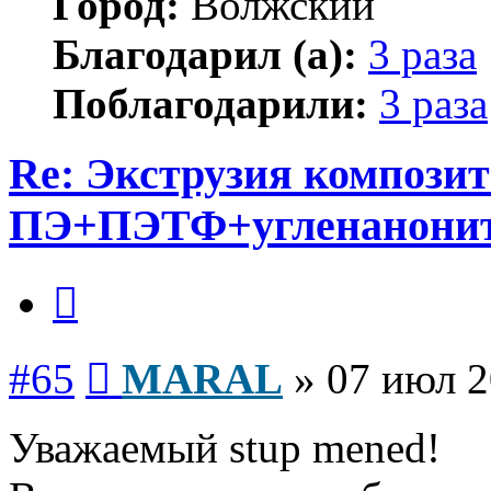
Город:
Волжский
Благодарил (а):
3 раза
Поблагодарили:
3 раза
Re: Экструзия компози
ПЭ+ПЭТФ+угленанони
Цитата
Сообщение
#65
MARAL
»
07 июл 2
Уважаемый stup mened!