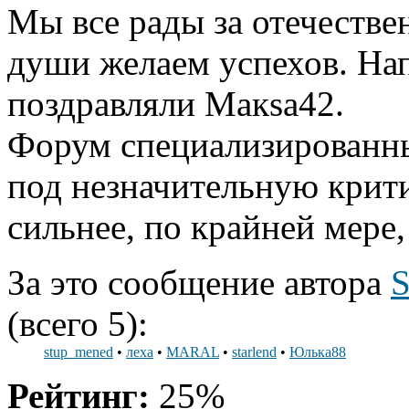
Мы все рады за отечестве
души желаем успехов. На
поздравляли Макsа42.
Форум специализированны
под незначительную крит
сильнее, по крайней мере,
За это сообщение автора
S
(всего 5):
stup_mened
•
леха
•
MARAL
•
starlend
•
Юлька88
Рейтинг:
25%