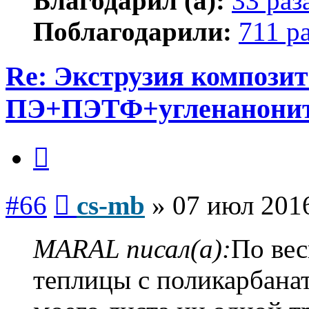
Благодарил (а):
33 раз
Поблагодарили:
711 р
Re: Экструзия компози
ПЭ+ПЭТФ+угленанони
Цитата
Сообщение
#66
cs-mb
»
07 июл 2016
MARAL писал(а):
По вес
теплицы с поликарбанат