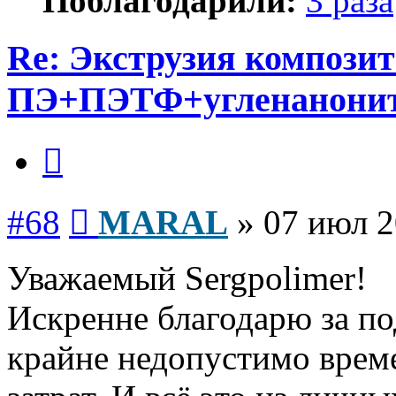
Поблагодарили:
3 раза
Re: Экструзия компози
ПЭ+ПЭТФ+угленанони
Цитата
Сообщение
#68
MARAL
»
07 июл 2
Уважаемый Sergpolimer!
Искренне благодарю за п
крайне недопустимо врем