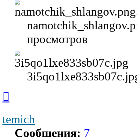
namotchik_shlangov.p
просмотров
3i5qo1lxe833sb07c.jp
Вернуться
к
началу
temich
Сообщения:
7