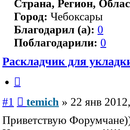
Страна, Регион, Облас
Город:
Чебоксары
Благодарил (а):
0
Поблагодарили:
0
Раскладчик для укладк
Цитата
Сообщение
#1
temich
»
22 янв 2012
Приветствую Форумчане))