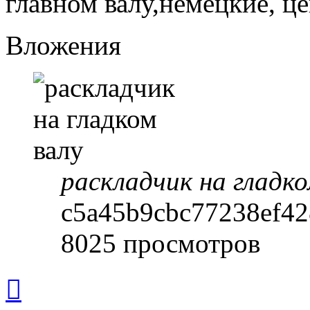
главном валу,немецкие, ц
Вложения
раскладчик на гладко
c5a45b9cbc77238ef42
8025 просмотров
Вернуться
к
началу