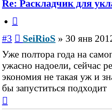
Re: Раскладчик для ук
Цитата
Сообщение
#3
SeiRioS
»
30 янв 201
Уже полтора года на само
ужасно надоели, сейчас р
экономия не такая уж и зн
бы запуститься подходит
Вернуться
к
началу