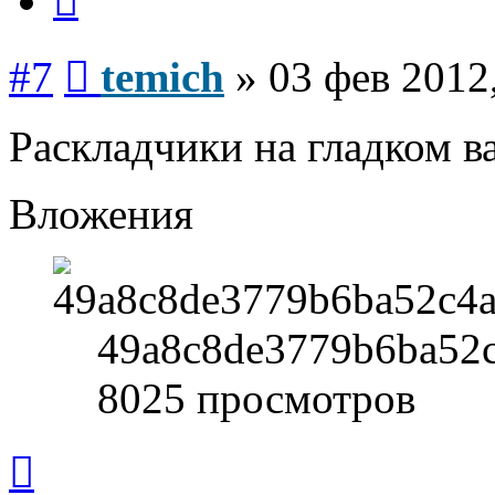
Сообщение
#7
temich
»
03 фев 2012
Раскладчики на гладком в
Вложения
49a8c8de3779b6ba52c
8025 просмотров
Вернуться
к
началу