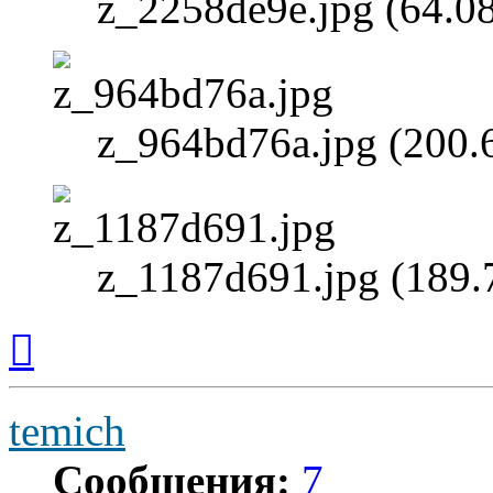
z_2258de9e.jpg (64.0
z_964bd76a.jpg (200
z_1187d691.jpg (189
Вернуться
к
началу
temich
Сообщения:
7