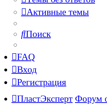
Активные темы
Поиск
FAQ
Вход
Регистрация
ПластЭксперт
Форум 