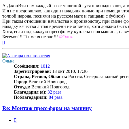
А ДжонВэи нам каждый раз с машиной гуся прикладывают, а мы
И я не представляю, как один наладчик ночью при помощи этог
толпой народа, песнями на русском мате и танцами с бубном)
При таком отношении начальства к производству, при смене фор
наладку качества литья времени не остаётся, хотя должно быть 
Хотя, если под каждую прессформу куплена своя машина, навеч
Бегемот!!! Ты меня не зли!!!
©Олька
Вернуться
к
началу
Олька
Сообщения:
1012
Зарегистрирован:
18 окт 2010, 17:36
Страна, Регион, Область:
Россия, Северо-западный реги
Город:
Великий Новгород
Откуда:
Великий Новгород
Благодарил (а):
32 раза
Поблагодарили:
84 раза
Re: Монтаж пресс-форм на машину
Цитата