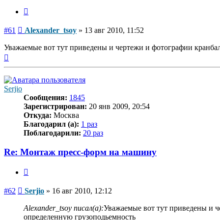
Цитата
Сообщение
#61
Alexander_tsoy
»
13 авг 2010, 11:52
Уважаемые вот тут приведены и чертежи и фотографии кранбал
Вернуться
к
началу
Serjio
Сообщения:
1845
Зарегистрирован:
20 янв 2009, 20:54
Откуда:
Москва
Благодарил (а):
1 раз
Поблагодарили:
20 раз
Re: Монтаж пресс-форм на машину
Цитата
Сообщение
#62
Serjio
»
16 авг 2010, 12:12
Alexander_tsoy писал(а):
Уважаемые вот тут приведены и ч
определенную грузоподьемность