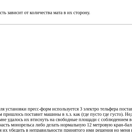
ь зависит от количества мата в их сторону.
ля установки пресс-форм используется 3 электро тельфера поста
пришлось поставит машины в х.з. как (где пусто где густо). Не
мне удалось их втиснуть на свободные площади с соблюдением в
 часть монорельса либо делать нормальную 12 метровую кран-бал
ся их убедить в неправильности принятого ими решения но меня 