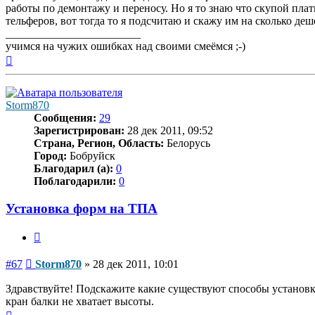
работы по демонтажу и переносу. Но я то знаю что скупой плат
тельферов, вот тогда то я подсчитаю и скажу им на сколько деш
________________________
учимся на чужих ошибках над своими смеёмся ;-)
Вернуться
к
началу
Storm870
Сообщения:
29
Зарегистрирован:
28 дек 2011, 09:52
Страна, Регион, Область:
Белорусь
Город:
Бобруйск
Благодарил (а):
0
Поблагодарили:
0
Установка форм на ТПА
Цитата
Сообщение
#67
Storm870
»
28 дек 2011, 10:01
Здравствуйте! Подскажите какие существуют способы установк
кран балки не хватает высоты.
Вернуться