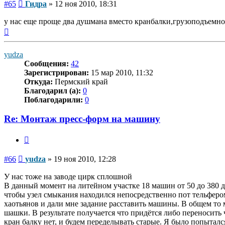
Сообщение
#65
Гидра
»
12 ноя 2010, 18:31
у нас еще проще два душмана вместо кранбалки,грузоподъемност
Вернуться
к
началу
yudza
Сообщения:
42
Зарегистрирован:
15 мар 2010, 11:32
Откуда:
Пермский край
Благодарил (а):
0
Поблагодарили:
0
Re: Монтаж пресс-форм на машину
Цитата
Сообщение
#66
yudza
»
19 ноя 2010, 12:28
У нас тоже на заводе цирк сплошной
В данный момент на литейном участке 18 машин от 50 до 380 д
чтобы узел смыкания находился непосредственно пот тельфером 
хаотьянов и дали мне задание расставить машины. В общем то 
шашки. В результате получается что придётся либо переносить
кран балку нет, и будем переделывать старые. Я было попытал