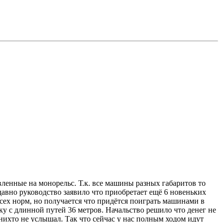
вленные на монорельс. Т.к. все машины разных габаритов то
давно руководство заявило что приобретает ещё 6 новеньких
сех норм, но получается что придётся поиграть машинами в
ку с длинной путей 36 метров. Начальство решило что денег не
нихто не услышал. Так что сейчас у нас полным ходом идут