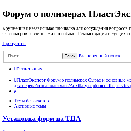
Форум о полимерах ПластЭкс
Крупнейшая независимая площадка для обсуждения вопросов п
эластомеров различными способами. Рекомендации ведущих с
Пропустить
Расширенный поиск
Поиск
Регистрация
ПластЭксперт
Форум о полимерах
Сырье и основные мето
для переработки пластмасс/Auxiliary equipment for plastics 
Поиск
Темы без ответов
Активные темы
Установка форм на ТПА