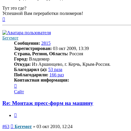
Тут это где?
Успешной Вам переработки полимеров!
Вернуться
к
началу
Бегемот
Сообщения:
2815
Зарегистрирован:
03 окт 2009, 13:39
Страна, Регион, Область:
Россия
Город:
Владимир
Откуда:
Из Аршинцево, г. Керчь, Крым-Россия.
Благодарил (а):
53 раза
Поблагодарили:
166 раз
Контактная информация:
Контактная
информация
Сайт
пользователя
Бегемот
Re: Монтаж пресс-форм на машину
Цитата
Сообщение
#63
Бегемот
»
03 окт 2010, 12:24