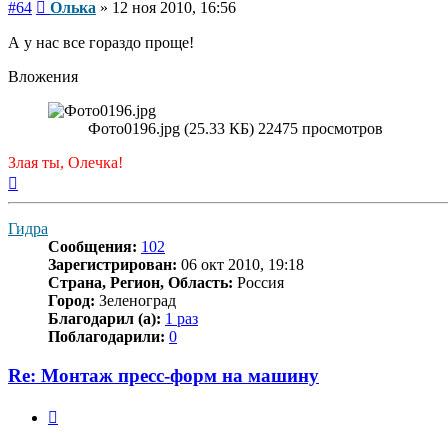
Сообщение
#64
Олька
»
12 ноя 2010, 16:56
А у нас все гораздо проще!
Вложения
Фото0196.jpg (25.33 КБ) 22475 просмотров
Злая ты, Олечка!
Вернуться
к
началу
Гидра
Сообщения:
102
Зарегистрирован:
06 окт 2010, 19:18
Страна, Регион, Область:
Россия
Город:
Зеленоград
Благодарил (а):
1 раз
Поблагодарили:
0
Re: Монтаж пресс-форм на машину
Цитата