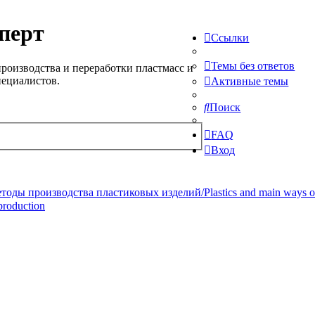
перт
Ссылки
Темы без ответов
роизводства и переработки пластмасс и
пециалистов.
Активные темы
Поиск
FAQ
Вход
ды производства пластиковых изделий/Plastics and main ways of pr
production