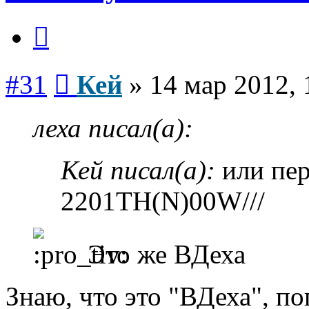
Цитата
Сообщение
#31
Кей
»
14 мар 2012, 
леха писал(а):
Кей писал(а):
или пер
2201ТН(N)00W///
Это же ВДеха
Знаю, что это "ВДеха", по