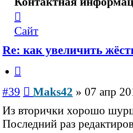
Контактная информац
Контактная
информация
пользователя
Maks42
Сайт
Re: как увеличить жёст
Цитата
Сообщение
#39
Maks42
»
07 апр 20
Из вторички хорошо шур
Последний раз редактиро