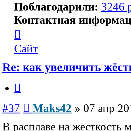
Поблагодарили:
3246 
Контактная информац
Контактная
информация
пользователя
Maks42
Сайт
Re: как увеличить жёст
Цитата
Сообщение
#37
Maks42
»
07 апр 20
В расплаве на жесткость 