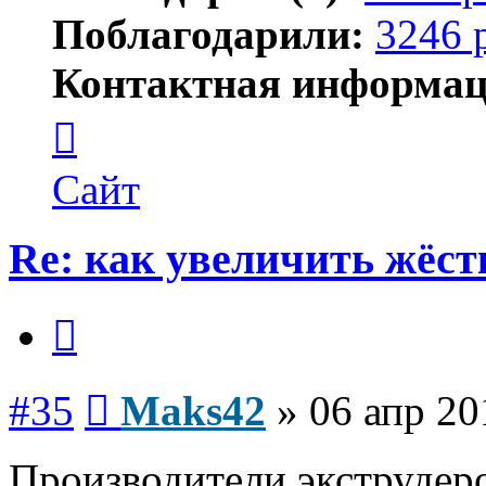
Поблагодарили:
3246 
Контактная информац
Контактная
информация
пользователя
Maks42
Сайт
Re: как увеличить жёст
Цитата
Сообщение
#35
Maks42
»
06 апр 20
Производители экструдеро