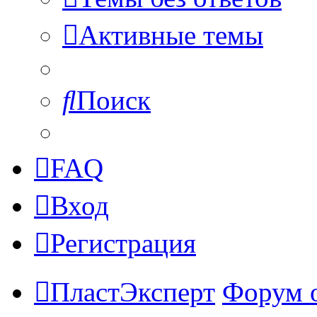
Активные темы
Поиск
FAQ
Вход
Регистрация
ПластЭксперт
Форум 