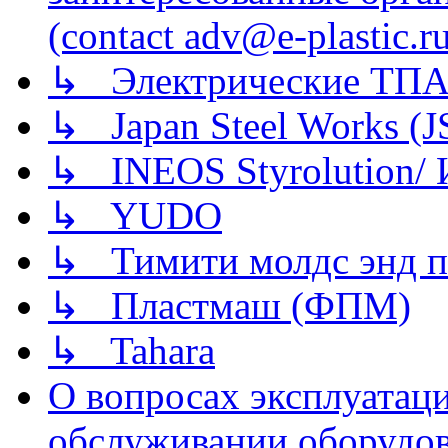
(contact adv@e-plastic.r
↳ Электрические ТПА
↳ Japan Steel Works (
↳ INEOS Styrolution
↳ YUDO
↳ Тимити молдс энд п
↳ Пластмаш (ФПМ)
↳ Tahara
О вопросах эксплуатаци
обслуживании оборудова