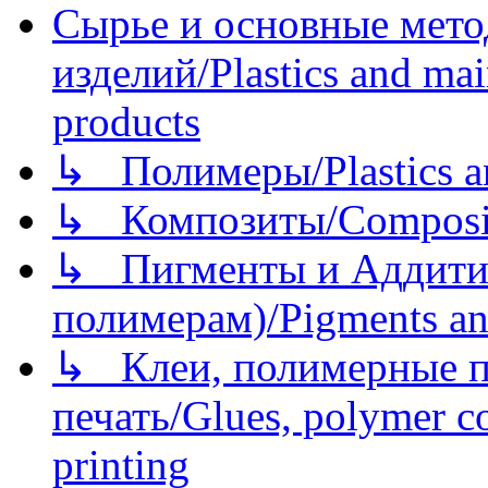
Сырье и основные мето
изделий/Plastics and mai
products
↳ Полимеры/Plastics a
↳ Композиты/Сomposite
↳ Пигменты и Аддитив
полимерам)/Pigments an
↳ Клеи, полимерные по
печать/Glues, polymer co
printing