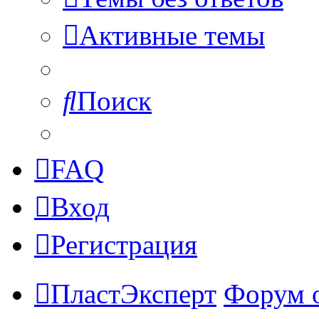
Активные темы
Поиск
FAQ
Вход
Регистрация
ПластЭксперт
Форум 