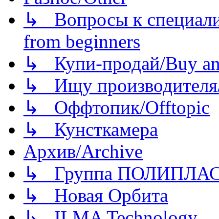
↳ Вопросы к специали
from beginners
↳ Купи-продай/Buy and
↳ Ищу производителя/
↳ Оффтопик/Offtopic
↳ Кунсткамера
Архив/Archive
↳ Группа ПОЛИПЛА
↳ Новая Орбита
↳ ILMA Technology