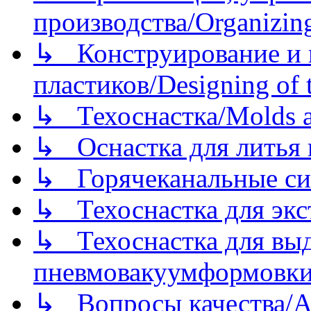
производства/Organizing
↳ Конструирование и п
пластиков/Designing of t
↳ Техоснастка/Molds a
↳ Оснастка для литья 
↳ Горячеканальные си
↳ Техоснастка для экс
↳ Техоснастка для вы
пневмовакуумформовк
↳ Вопросы качества/Abo