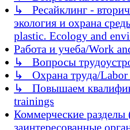
↳ Ресайклинг - вторич
экология и охрана среды/
plastic. Ecology and env
Работа и учеба/Work an
↳ Вопросы трудоустрой
↳ Охрана труда/Labor p
↳ Повышаем квалификац
trainings
Коммерческие разделы 
заинтересованные орга