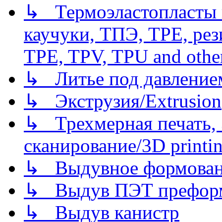
↳ Термоэластопласты и
каучуки, ТПЭ, TPE, рез
TPE, TPV, TPU and other
↳ Литье под давлением/
↳ Экструзия/Extrusion
↳ Трехмерная печать,
сканирование/3D printin
↳ Выдувное формован
↳ Выдув ПЭТ префор
↳ Выдув канистр