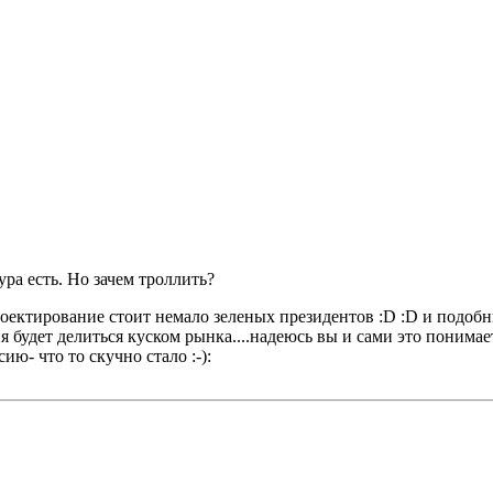
ура есть. Но зачем троллить?
роектирование стоит немало зеленых президентов :D :D и подобн
я будет делиться куском рынка....надеюсь вы и сами это понимае
ию- что то скучно стало :-):