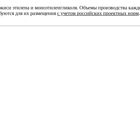
иси этилена и моноэтиленгликоля. Объемы производства каждого
буются для их размещения
с учетом российских проектных норм