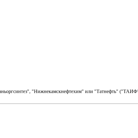
заньоргсинтез", "Нижнекамскнефтехим" или "Татнефть" ("ТАИФ"