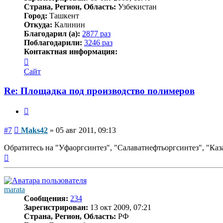
Страна, Регион, Область:
Узбекистан
Город:
Ташкент
Откуда:
Калинин
Благодарил (а):
2877 раз
Поблагодарили:
3246 раз
Контактная информация:
Контактная
информация
Сайт
пользователя
Maks42
Re: Площадка под производство полимеров
Цитата
Сообщение
#7
Maks42
»
05 авг 2011, 09:13
Обратитесь на "Уфаоргсинтез", "Салаватнефтьоргсинтез", "Ка
Вернуться
к
началу
marata
Сообщения:
234
Зарегистрирован:
13 окт 2009, 07:21
Страна, Регион, Область:
РФ