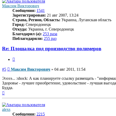
Максим Викторович
Сообщения:
1541
Зарегистрирован:
21 авг 2007, 13:24
Страна, Регион, Область:
Украина, Луганская область
Город:
Северодонецк
Откуда:
Украина, г. Северодонецк
Благодарил (а):
253 раза
Поблагодарили:
255 раз
Re: Площадка под производство полимеров
Цитата
Сообщение
#5
Максим Викторович
»
04 авг 2011, 11:54
Эээээ... :shock: А как планируете ссылку размещать - "информ
Здоровье - лучшее приобретение, удовольствие - лучшая выго
Будда.
Вернуться
к
началу
alexs
Сообщения:
2215