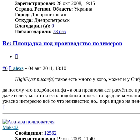
Зарегистрирован:
28 окт 2008, 19:15
Страна, Регион, Область:
Украина
Город:
Днепропетровск
Откуда:
Днепропетровск
Благодарил (а):
0
Поблагодарили:
78 раз
Re: Площадка под производство полимеров
Цитата
Сообщение
#6
alexs
»
04 авг 2011, 13:10
HighFlyer писал(а):
такое есть много у кого, может и у Сиб
да потому что подобная инфа - а она предполагает расчётное п
даже если у кого то и есть подобный проект то вряд ли компани
ужасно интересно всё то что неизвестно,но.. пора видно на пенс
Вернуться
к
началу
Maks42
Сообщения:
12562
Зарегистрирован:
19 окт 2009, 11:40