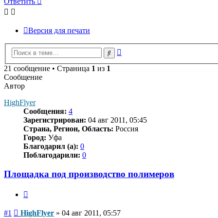
Ответить
Версия для печати
Расширенный
Поиск
поиск
21 сообщение • Страница
1
из
1
Сообщение
Автор
HighFlyer
Сообщения:
4
Зарегистрирован:
04 авг 2011, 05:45
Страна, Регион, Область:
Россия
Город:
Уфа
Благодарил (а):
0
Поблагодарили:
0
Площадка под производство полимеров
Цитата
Сообщение
#1
HighFlyer
»
04 авг 2011, 05:57