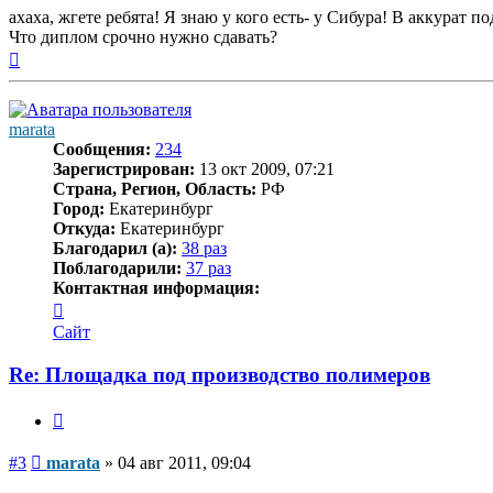
ахаха, жгете ребята! Я знаю у кого есть- у Сибура! В аккурат
Что диплом срочно нужно сдавать?
Вернуться
к
началу
marata
Сообщения:
234
Зарегистрирован:
13 окт 2009, 07:21
Страна, Регион, Область:
РФ
Город:
Екатеринбург
Откуда:
Екатеринбург
Благодарил (а):
38 раз
Поблагодарили:
37 раз
Контактная информация:
Контактная
информация
Сайт
пользователя
marata
Re: Площадка под производство полимеров
Цитата
Сообщение
#3
marata
»
04 авг 2011, 09:04