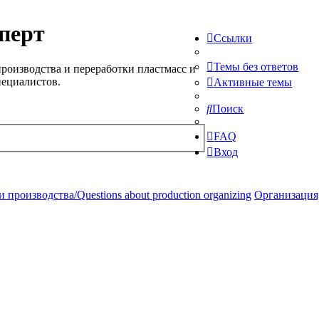
перт
Ссылки
Темы без ответов
роизводства и переработки пластмасс и
пециалистов.
Активные темы
Поиск
FAQ
Вход
производства/Questions about production organizing
Организация,