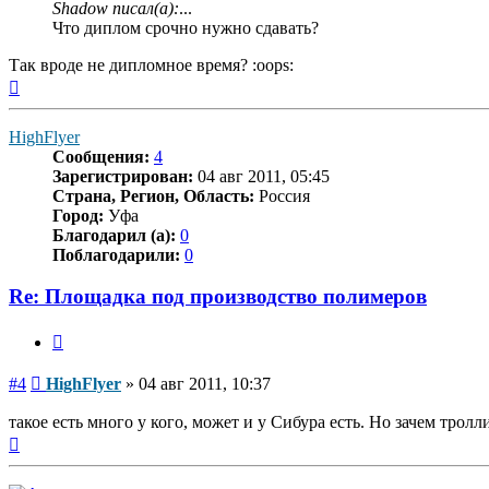
Shadow писал(а):
...
Что диплом срочно нужно сдавать?
Так вроде не дипломное время? :oops:
Вернуться
к
началу
HighFlyer
Сообщения:
4
Зарегистрирован:
04 авг 2011, 05:45
Страна, Регион, Область:
Россия
Город:
Уфа
Благодарил (а):
0
Поблагодарили:
0
Re: Площадка под производство полимеров
Цитата
Сообщение
#4
HighFlyer
»
04 авг 2011, 10:37
такое есть много у кого, может и у Сибура есть. Но зачем тролл
Вернуться
к
началу