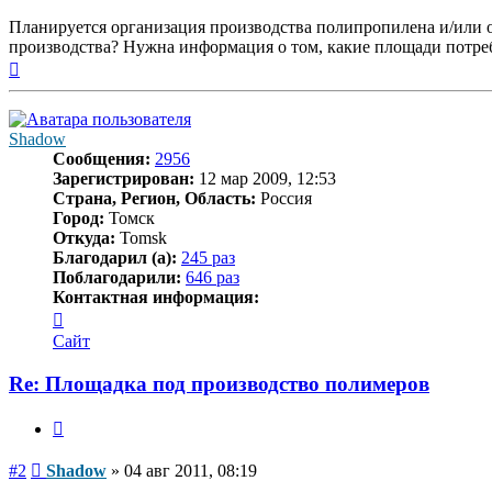
Планируется организация производства полипропилена и/или ок
производства? Нужна информация о том, какие площади потре
Вернуться
к
началу
Shadow
Сообщения:
2956
Зарегистрирован:
12 мар 2009, 12:53
Страна, Регион, Область:
Россия
Город:
Томск
Откуда:
Tomsk
Благодарил (а):
245 раз
Поблагодарили:
646 раз
Контактная информация:
Контактная
информация
Сайт
пользователя
Shadow
Re: Площадка под производство полимеров
Цитата
Сообщение
#2
Shadow
»
04 авг 2011, 08:19