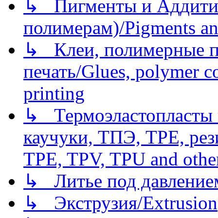
↳ Пигменты и Аддитив
полимерам)/Pigments an
↳ Клеи, полимерные по
печать/Glues, polymer co
printing
↳ Термоэластопласты и
каучуки, ТПЭ, TPE, рез
TPE, TPV, TPU and other
↳ Литье под давлением/
↳ Экструзия/Extrusion