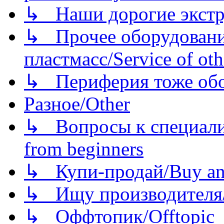
↳ Наши дорогие экстру
↳ Прочее оборудовани
пластмасс/Service of oth
↳ Периферия тоже обору
Разное/Other
↳ Вопросы к специали
from beginners
↳ Купи-продай/Buy and
↳ Ищу производителя/
↳ Оффтопик/Offtopic