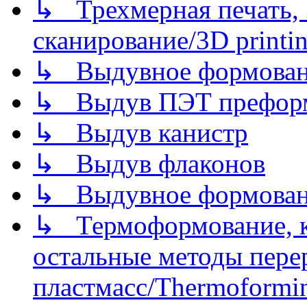
↳ Трехмерная печать,
сканирование/3D printin
↳ Выдувное формован
↳ Выдув ПЭТ префор
↳ Выдув канистр
↳ Выдув флаконов
↳ Выдувное формован
↳ Термоформование, ка
остальные методы пере
пластмасс/Thermoforming