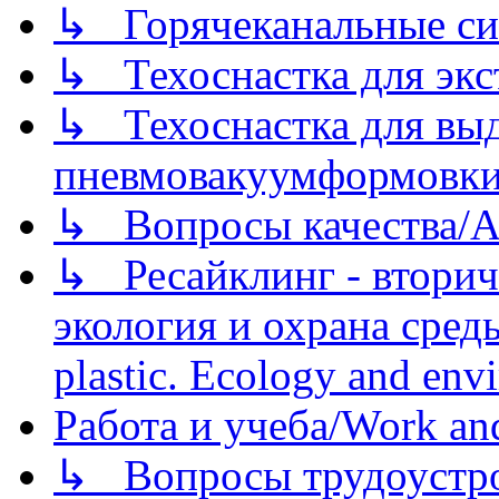
↳ Горячеканальные си
↳ Техоснастка для экс
↳ Техоснастка для вы
пневмовакуумформовк
↳ Вопросы качества/Abo
↳ Ресайклинг - вторич
экология и охрана среды/
plastic. Ecology and env
Работа и учеба/Work an
↳ Вопросы трудоустрой