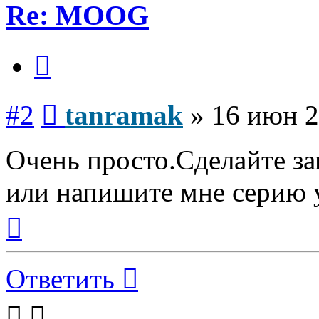
Re: MOOG
Цитата
Сообщение
#2
tanramak
»
16 июн 2
Очень просто.Сделайте з
или напишите мне серию
Вернуться
к
началу
Ответить