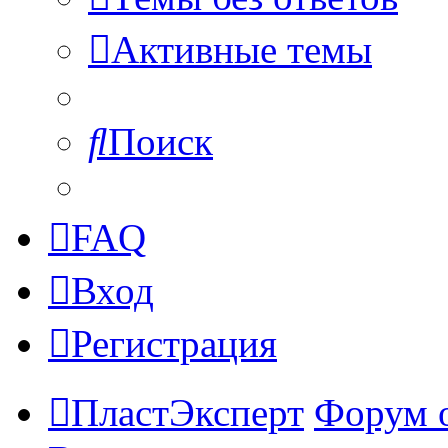
Активные темы
Поиск
FAQ
Вход
Регистрация
ПластЭксперт
Форум 