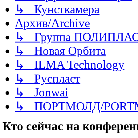
↳ Кунсткамера
Архив/Archive
↳ Группа ПОЛИПЛА
↳ Новая Орбита
↳ ILMA Technology
↳ Руспласт
↳ Jonwai
↳ ПОРТМОЛД/PORT
Кто сейчас на конфере