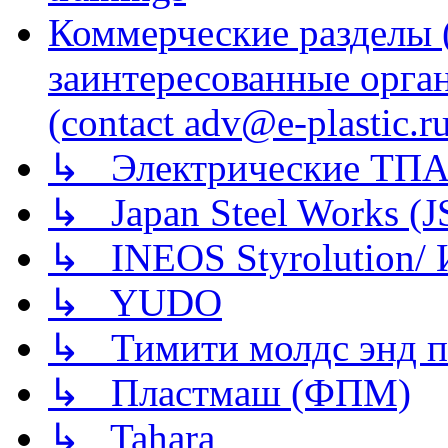
Коммерческие разделы 
заинтересованные орга
(contact adv@e-plastic.r
↳ Электрические ТПА
↳ Japan Steel Works (
↳ INEOS Styrolution
↳ YUDO
↳ Тимити молдс энд п
↳ Пластмаш (ФПМ)
↳ Tahara