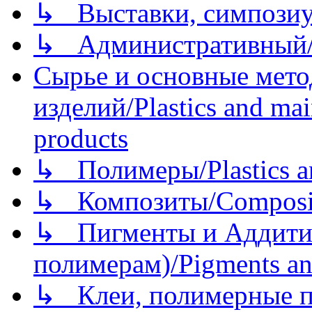
↳ Выставки, симпозиу
↳ Административный/
Сырье и основные мето
изделий/Plastics and mai
products
↳ Полимеры/Plastics a
↳ Композиты/Сomposite
↳ Пигменты и Аддитив
полимерам)/Pigments an
↳ Клеи, полимерные по