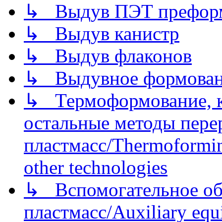
↳ Выдув ПЭТ префор
↳ Выдув канистр
↳ Выдув флаконов
↳ Выдувное формован
↳ Термоформование, ка
остальные методы пере
пластмасс/Thermoforming
other technologies
↳ Вспомогательное об
пластмасс/Auxiliary equi