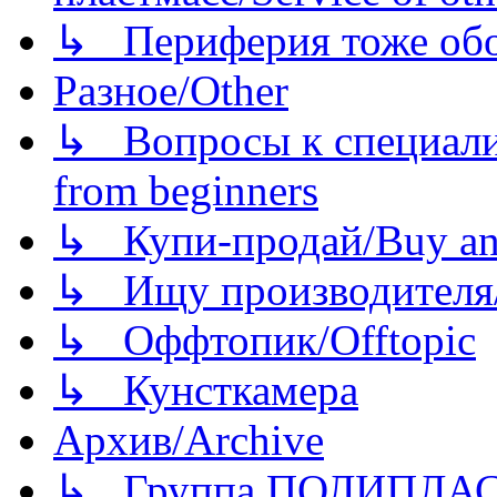
↳ Периферия тоже обору
Разное/Other
↳ Вопросы к специали
from beginners
↳ Купи-продай/Buy and
↳ Ищу производителя/
↳ Оффтопик/Offtopic
↳ Кунсткамера
Архив/Archive
↳ Группа ПОЛИПЛА