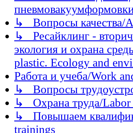
пневмовакуумформовк
↳ Вопросы качества/Abo
↳ Ресайклинг - вторич
экология и охрана среды/
plastic. Ecology and env
Работа и учеба/Work an
↳ Вопросы трудоустрой
↳ Охрана труда/Labor p
↳ Повышаем квалификац
trainings