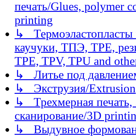
печать/Glues, polymer co
printing
↳ Термоэластопласты и
каучуки, ТПЭ, TPE, рез
TPE, TPV, TPU and other
↳ Литье под давлением/
↳ Экструзия/Extrusion
↳ Трехмерная печать,
сканирование/3D printin
↳ Выдувное формован