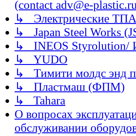
(contact adv@e-plastic.r
↳ Электрические ТПА
↳ Japan Steel Works (
↳ INEOS Styrolution
↳ YUDO
↳ Тимити молдс энд п
↳ Пластмаш (ФПМ)
↳ Tahara
О вопросах эксплуатаци
обслуживании оборудова