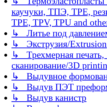
↳ Термоэластопласты и
каучуки, ТПЭ, TPE, рез
TPE, TPV, TPU and other
↳ Литье под давлением/
↳ Экструзия/Extrusion
↳ Трехмерная печать,
сканирование/3D printin
↳ Выдувное формован
↳ Выдув ПЭТ префор
↳ Выдув канистр