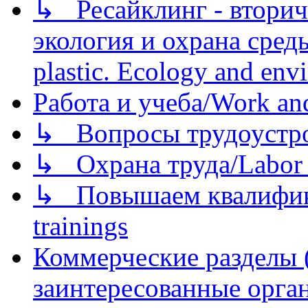
↳ Ресайклинг - вторич
экология и охрана среды/
plastic. Ecology and env
Работа и учеба/Work an
↳ Вопросы трудоустрой
↳ Охрана труда/Labor p
↳ Повышаем квалификац
trainings
Коммерческие разделы 
заинтересованные орга