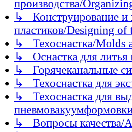
производства/Organizing
↳ Конструирование и п
пластиков/Designing of t
↳ Техоснастка/Molds a
↳ Оснастка для литья 
↳ Горячеканальные си
↳ Техоснастка для экс
↳ Техоснастка для вы
пневмовакуумформовк
↳ Вопросы качества/Abo