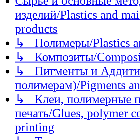
Сырье и основные мето
изделий/Plastics and mai
products
↳ Полимеры/Plastics a
↳ Композиты/Сomposite
↳ Пигменты и Аддитив
полимерам)/Pigments an
↳ Клеи, полимерные по
печать/Glues, polymer co
printing