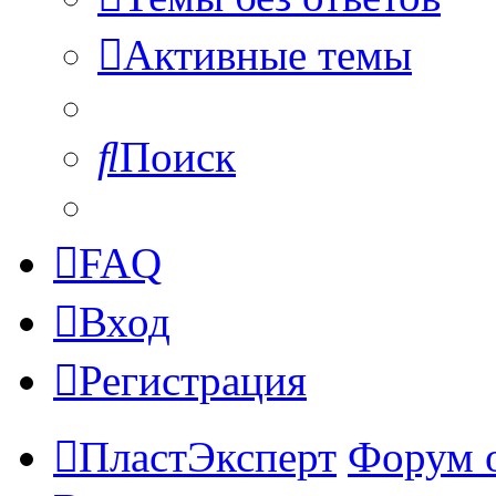
Активные темы
Поиск
FAQ
Вход
Регистрация
ПластЭксперт
Форум 