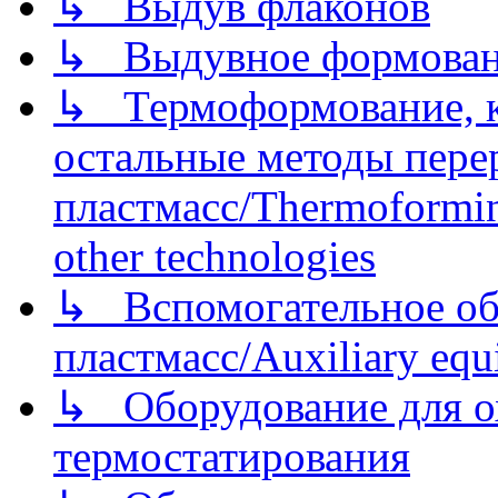
↳ Выдув флаконов
↳ Выдувное формован
↳ Термоформование, ка
остальные методы пере
пластмасс/Thermoforming
other technologies
↳ Вспомогательное об
пластмасс/Auxiliary equi
↳ Оборудование для о
термостатирования