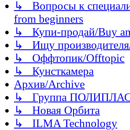
↳ Вопросы к специали
from beginners
↳ Купи-продай/Buy and
↳ Ищу производителя/
↳ Оффтопик/Offtopic
↳ Кунсткамера
Архив/Archive
↳ Группа ПОЛИПЛА
↳ Новая Орбита
↳ ILMA Technology