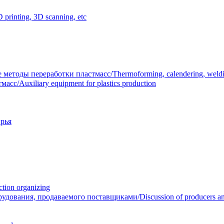
inting, 3D scanning, etc
тоды переработки пластмасс/Thermoforming, calendering, welding
/Auxiliary equipment for plastics production
рья
ion organizing
вания, продаваемого поставщиками/Discussion of producers and r