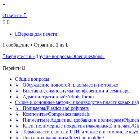
Вернуться
к
началу
Ответить
Версия для печати
1 сообщение • Страница
1
из
1
Вернуться в «Другие вопросы/Other questions»
Перейти
Общие вопросы
↳ Обсуждение новостей пластмасс и не только
↳ Выставки, симпозиумы, конференции и семинары
↳ Административный/Admin forum
Сырье и основные методы производства пластиковых изделий/
↳ Полимеры/Plastics and polymers
↳ Композиты/Сomposites materials
↳ Пигменты и Аддитивы (добавки к полимерам)/Pigments
↳ Клеи, полимерные покрытия (лакокраска) и печать/Glues, 
↳ Термоэластопласты и РТИ, а также и в том числе каучук
↳ Литье под давлением/Injection molding