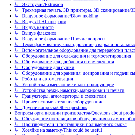
↳ Экструзия/Extrusion
↳ Трехмерная печать, 3D принтеры, 3D сканирование/3D pr
↳ Выдувное формование/Blow molding
↳ Выдув ПЭТ преформ
↳ Выдув канистр
↳ Выдув флаконов
↳ Выдувное формование Прочие вопросы
↳ Термоформование, каландрование, сварка и остальные ме
↳ Вспомогательное оборудование для переработки пластмасс
↳ Оборудование для охлаждения и термостатирования
↳ Оборудование для дробления и измельчения
↳ Оборудование для сушки
↳ Оборудование для хранения, дозирования и подачи сы
↳ Роботы и автоматизация
↳ Устройства измеряющие и контролирующие
↳ Устройства резки, намотки, маркировки и печати
↳ Грануляторы, агломераторы и смесители
↳ Прочее вспомогательное оборудование
↳ Другие вопросы/Other questions
Вопросы организации производства/Questions about product
↳ Обсуждение поставщиков оборудования и самого оборудо
↳ Производители и поставщики полимерного сырья
↳ Хозяйке на заметку/This could be useful