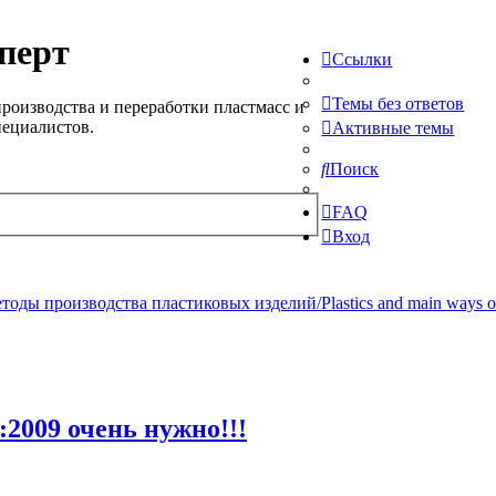
перт
Ссылки
Темы без ответов
роизводства и переработки пластмасс и
пециалистов.
Активные темы
Поиск
FAQ
Вход
ды производства пластиковых изделий/Plastics and main ways of pr
:2009 очень нужно!!!