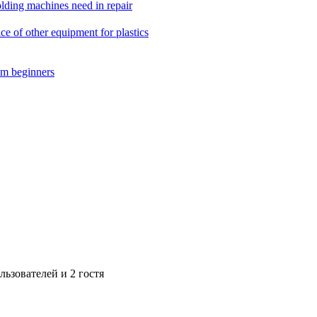
ing machines need in repair
f other equipment for plastics
m beginners
ьзователей и 2 гостя