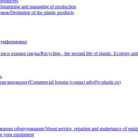
roducers
anizing and managing of production
/Designing of the plastic products
уумформовки
 охрана среды/Recycling - the second life of plastic. Ecology and 
s
анизации)/Commercial forums (contact adv@e-plastic.ru)
нии оборудования/About service, reparing and maitenance of equi
r your equipment