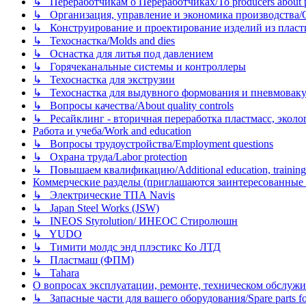
↳ Переработчикам о Переработчиках/To producers about p
↳ Организация, управление и экономика производства/Org
↳ Конструирование и проектирование изделий из пластиков
↳ Техоснастка/Molds and dies
↳ Оснастка для литья под давлением
↳ Горячеканальные системы и контроллеры
↳ Техоснастка для экструзии
↳ Техоснастка для выдувного формования и пневмовак
↳ Вопросы качества/About quality controls
↳ Ресайклинг - вторичная переработка пластмасс, экология и
Работа и учеба/Work and education
↳ Вопросы трудоустройства/Employment questions
↳ Охрана труда/Labor protection
↳ Повышаем квалификацию/Additional education, training
Коммерческие разделы (приглашаются заинтересованные орг
↳ Электрические ТПА Navis
↳ Japan Steel Works (JSW)
↳ INEOS Styrolution/ ИНЕОС Стиролюшн
↳ YUDO
↳ Тимити молдс энд плэстикс Ко ЛТД
↳ Пластмаш (ФПМ)
↳ Tahara
О вопросах эксплуатации, ремонте, техническом обслужива
↳ Запасные части для вашего оборудования/Spare parts fo