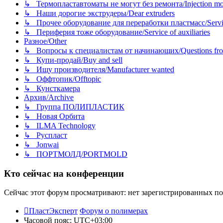
↳ Термопластавтоматы не могут без ремонта/Injection mold
↳ Наши дорогие экструдеры/Dear extruders
↳ Прочее оборудование для переработки пластмасс/Service o
↳ Периферия тоже оборудование/Service of auxiliaries
Разное/Other
↳ Вопросы к специалистам от начинающих/Questions fro
↳ Купи-продай/Buy and sell
↳ Ищу производителя/Manufacturer wanted
↳ Оффтопик/Offtopic
↳ Кунсткамера
Архив/Archive
↳ Группа ПОЛИПЛАСТИК
↳ Новая Орбита
↳ ILMA Technology
↳ Руспласт
↳ Jonwai
↳ ПОРТМОЛД/PORTMOLD
Кто сейчас на конференции
Сейчас этот форум просматривают: нет зарегистрированных пол
ПластЭксперт
Форум о полимерах
Часовой пояс:
UTC+03:00