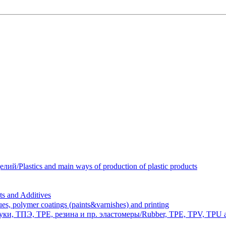
Plastics and main ways of production of plastic products
 and Additives
polymer coatings (paints&varnishes) and printing
и, ТПЭ, TPE, резина и пр. эластомеры/Rubber, TPE, TPV, TPU an