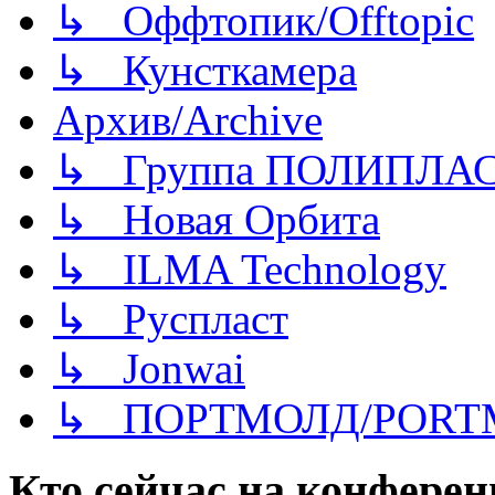
↳ Оффтопик/Offtopic
↳ Кунсткамера
Архив/Archive
↳ Группа ПОЛИПЛА
↳ Новая Орбита
↳ ILMA Technology
↳ Руспласт
↳ Jonwai
↳ ПОРТМОЛД/PORT
Кто сейчас на конфере