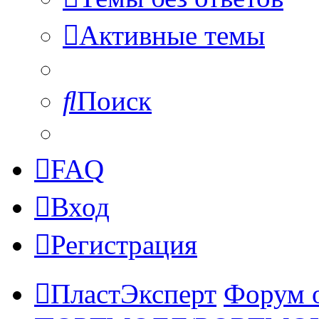
Активные темы
Поиск
FAQ
Вход
Регистрация
ПластЭксперт
Форум 