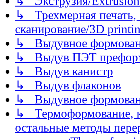
↳ Экструзия/Extrusion
↳ Трехмерная печать,
сканирование/3D printin
↳ Выдувное формован
↳ Выдув ПЭТ префор
↳ Выдув канистр
↳ Выдув флаконов
↳ Выдувное формован
↳ Термоформование, ка
остальные методы пере