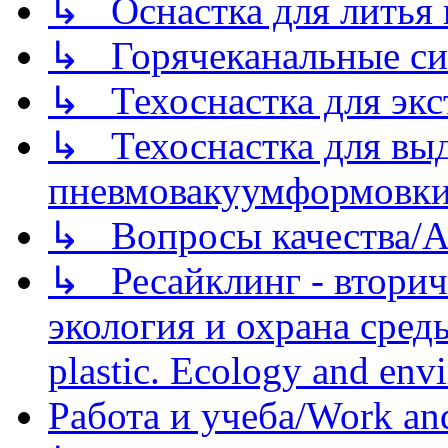
↳ Оснастка для литья 
↳ Горячеканальные си
↳ Техоснастка для экс
↳ Техоснастка для вы
пневмовакуумформовк
↳ Вопросы качества/Abo
↳ Ресайклинг - вторич
экология и охрана среды/
plastic. Ecology and env
Работа и учеба/Work an