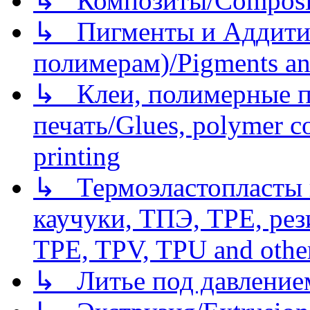
↳ Композиты/Сomposite
↳ Пигменты и Аддитив
полимерам)/Pigments an
↳ Клеи, полимерные по
печать/Glues, polymer co
printing
↳ Термоэластопласты и
каучуки, ТПЭ, TPE, рез
TPE, TPV, TPU and other
↳ Литье под давлением/