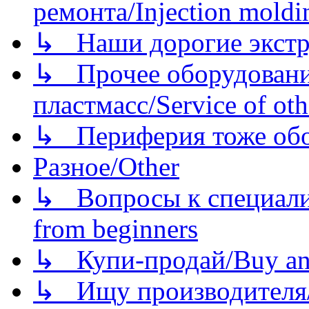
ремонта/Injection moldin
↳ Наши дорогие экстру
↳ Прочее оборудовани
пластмасс/Service of oth
↳ Периферия тоже обору
Разное/Other
↳ Вопросы к специали
from beginners
↳ Купи-продай/Buy and
↳ Ищу производителя/