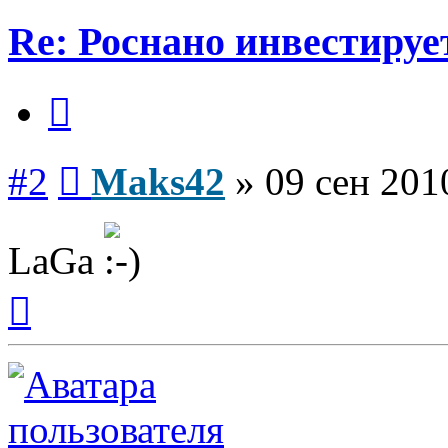
Re: Роснано инвестируе
Цитата
Сообщение
#2
Maks42
»
09 сен 201
LаGа
Вернуться
к
началу