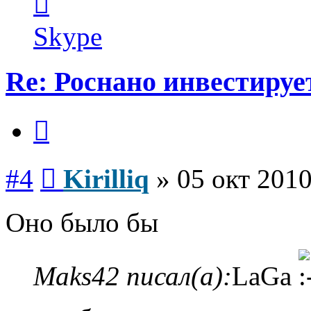
информация
пользователя
Kirilliq
Skype
Re: Роснано инвестируе
Цитата
Сообщение
#4
Kirilliq
»
05 окт 2010
Оно было бы
Maks42 писал(а):
LаGа