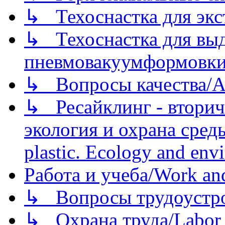
↳ Техоснастка для экс
↳ Техоснастка для вы
пневмовакуумформовк
↳ Вопросы качества/Abo
↳ Ресайклинг - вторич
экология и охрана среды/
plastic. Ecology and env
Работа и учеба/Work an
↳ Вопросы трудоустрой
↳ Охрана труда/Labor p