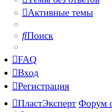
Активные темы
Поиск
FAQ
Вход
Регистрация
ПластЭксперт
Форум 