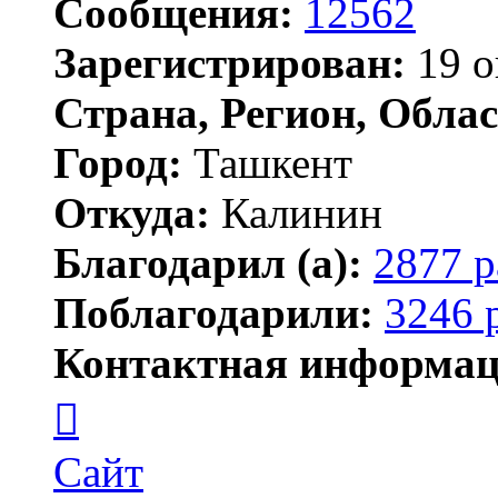
Сообщения:
12562
Зарегистрирован:
19 о
Страна, Регион, Облас
Город:
Ташкент
Откуда:
Калинин
Благодарил (а):
2877 р
Поблагодарили:
3246 
Контактная информац
Контактная
информация
пользователя
Maks42
Сайт