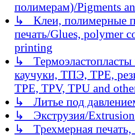
полимерам)/Pigments an
↳ Клеи, полимерные по
печать/Glues, polymer co
printing
↳ Термоэластопласты и
каучуки, ТПЭ, TPE, рез
TPE, TPV, TPU and other
↳ Литье под давлением/
↳ Экструзия/Extrusion
↳ Трехмерная печать,