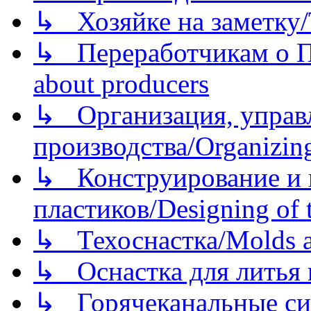
↳ Хозяйке на заметку/T
↳ Переработчикам о Пе
about producers
↳ Организация, управл
производства/Organizing
↳ Конструирование и п
пластиков/Designing of t
↳ Техоснастка/Molds a
↳ Оснастка для литья 
↳ Горячеканальные си