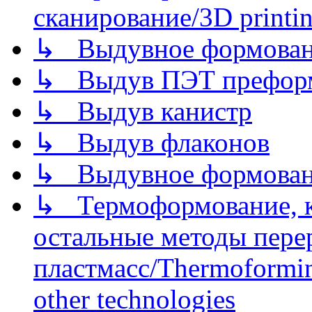
сканирование/3D printin
↳ Выдувное формован
↳ Выдув ПЭТ префор
↳ Выдув канистр
↳ Выдув флаконов
↳ Выдувное формован
↳ Термоформование, ка
остальные методы пере
пластмасс/Thermoforming
other technologies