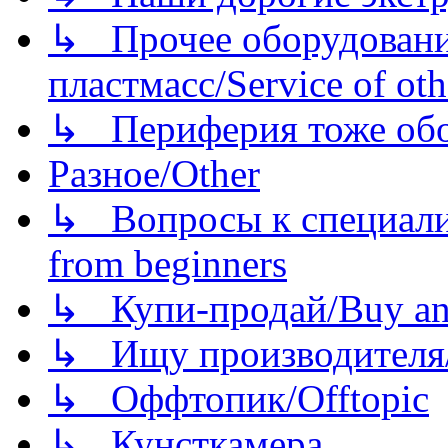
↳ Прочее оборудовани
пластмасс/Service of oth
↳ Периферия тоже обору
Разное/Other
↳ Вопросы к специали
from beginners
↳ Купи-продай/Buy and
↳ Ищу производителя/
↳ Оффтопик/Offtopic
↳ Кунсткамера