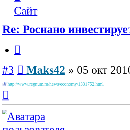
пользователя
Maks42
Сайт
Re: Роснано инвестируе
Цитата
Сообщение
#3
Maks42
»
05 окт 201
http://www.regnum.ru/news/economy/1331752.html
Вернуться
к
началу