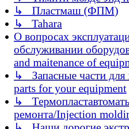
↳ Пластмаш (ФПМ)
↳ Tahara
О вопросах эксплуатаци
обслуживании оборудова
and maitenance of equip
↳ Запасные части для 
parts for your equipment
↳ Термопластавтоматы 
ремонта/Injection moldin
↳ Наши дорогие экстру