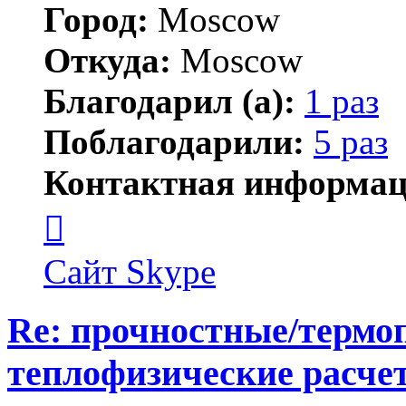
Город:
Moscow
Откуда:
Moscow
Благодарил (а):
1 раз
Поблагодарили:
5 раз
Контактная информац
Контактная
информация
пользователя
AnpilovVN
Сайт
Skype
Re: прочностные/термо
теплофизические расчет