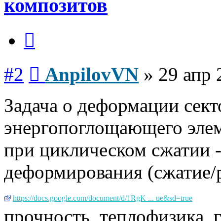
композитов
Цитата
Сообщение
#2
AnpilovVN
»
29 апр 
Задача о деформации сект
энергопоглощающего элем
при циклическом сжатии -
деформирования (сжатие/р
https://docs.google.com/document/d/1RgK ... ue&sd=true
прочность, теплофизика, 