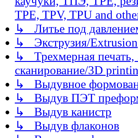
каучуки, ТПЭ, TPE, рез
TPE, TPV, TPU and other
↳ Литье под давлением/
↳ Экструзия/Extrusion
↳ Трехмерная печать,
сканирование/3D printin
↳ Выдувное формован
↳ Выдув ПЭТ префор
↳ Выдув канистр
↳ Выдув флаконов