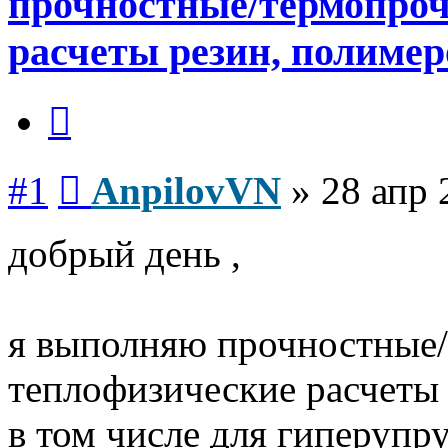
прочностные/термопроч
расчеты резин, полимеро
Цитата
Сообщение
#1
AnpilovVN
»
28 апр 
добрый день ,
я выполняю прочностные
теплофизические расчет
в том числе для гиперупру