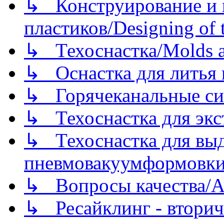
↳ Конструирование и п
пластиков/Designing of t
↳ Техоснастка/Molds a
↳ Оснастка для литья 
↳ Горячеканальные си
↳ Техоснастка для экс
↳ Техоснастка для вы
пневмовакуумформовк
↳ Вопросы качества/Abo
↳ Ресайклинг - вторич