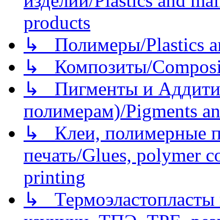
изделий/Plastics and mai
products
↳ Полимеры/Plastics a
↳ Композиты/Сomposite
↳ Пигменты и Аддитив
полимерам)/Pigments an
↳ Клеи, полимерные по
печать/Glues, polymer co
printing
↳ Термоэластопласты и