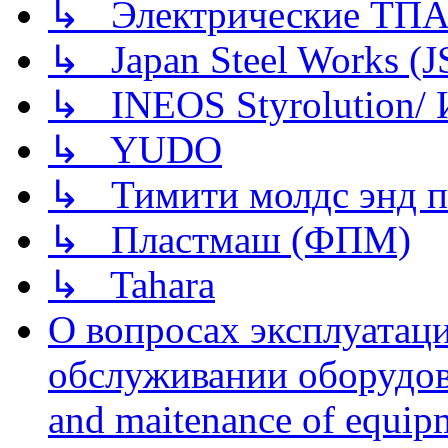
↳ Электрические ТПА
↳ Japan Steel Works (
↳ INEOS Styrolution
↳ YUDO
↳ Тимити молдс энд п
↳ Пластмаш (ФПМ)
↳ Tahara
О вопросах эксплуатаци
обслуживании оборудова
and maitenance of equip