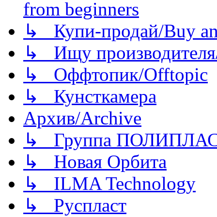
from beginners
↳ Купи-продай/Buy and
↳ Ищу производителя/
↳ Оффтопик/Offtopic
↳ Кунсткамера
Архив/Archive
↳ Группа ПОЛИПЛА
↳ Новая Орбита
↳ ILMA Technology
↳ Руспласт