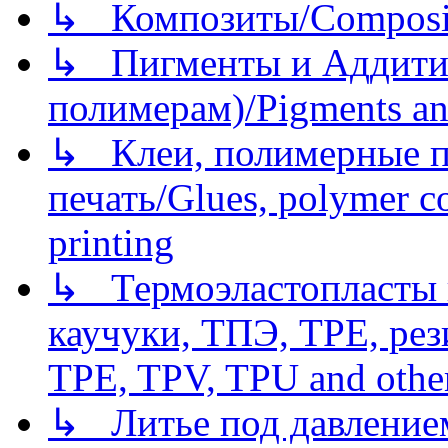
↳ Композиты/Сomposite
↳ Пигменты и Аддитив
полимерам)/Pigments an
↳ Клеи, полимерные по
печать/Glues, polymer co
printing
↳ Термоэластопласты и
каучуки, ТПЭ, TPE, рез
TPE, TPV, TPU and other
↳ Литье под давлением/