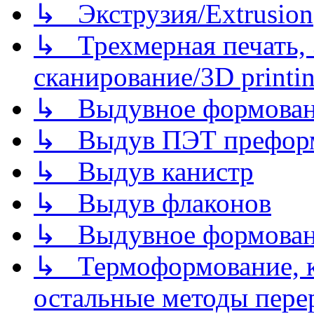
↳ Экструзия/Extrusion
↳ Трехмерная печать,
сканирование/3D printin
↳ Выдувное формован
↳ Выдув ПЭТ префор
↳ Выдув канистр
↳ Выдув флаконов
↳ Выдувное формован
↳ Термоформование, ка
остальные методы пере