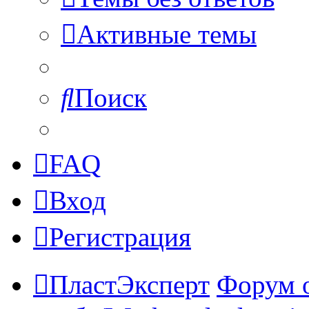
Активные темы
Поиск
FAQ
Вход
Регистрация
ПластЭксперт
Форум 