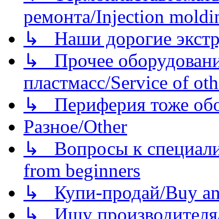
ремонта/Injection moldin
↳ Наши дорогие экстру
↳ Прочее оборудовани
пластмасс/Service of oth
↳ Периферия тоже обору
Разное/Other
↳ Вопросы к специали
from beginners
↳ Купи-продай/Buy and
↳ Ищу производителя/