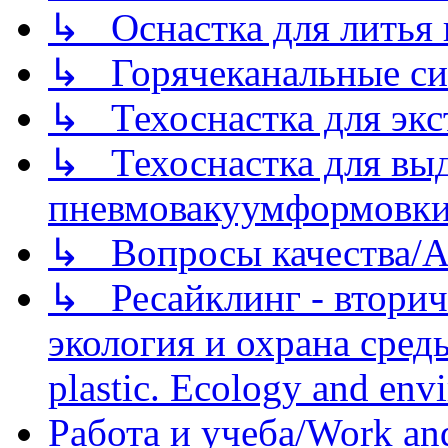
↳ Оснастка для литья 
↳ Горячеканальные си
↳ Техоснастка для экс
↳ Техоснастка для вы
пневмовакуумформовк
↳ Вопросы качества/Abo
↳ Ресайклинг - вторич
экология и охрана среды/
plastic. Ecology and env
Работа и учеба/Work an