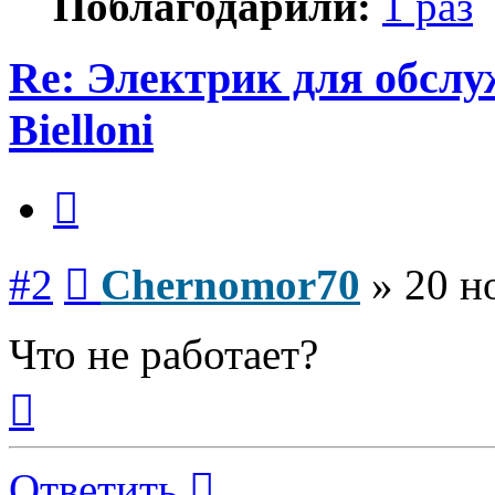
Поблагодарили:
1 раз
Re: Электрик для обсл
Bielloni
Цитата
Сообщение
#2
Chernomor70
»
20 н
Что не работает?
Вернуться
к
началу
Ответить