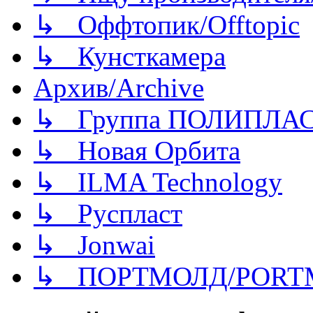
↳ Оффтопик/Offtopic
↳ Кунсткамера
Архив/Archive
↳ Группа ПОЛИПЛА
↳ Новая Орбита
↳ ILMA Technology
↳ Руспласт
↳ Jonwai
↳ ПОРТМОЛД/PORT