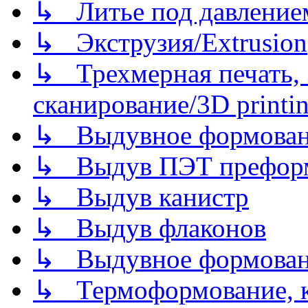
↳ Литье под давлением/
↳ Экструзия/Extrusion
↳ Трехмерная печать,
сканирование/3D printin
↳ Выдувное формован
↳ Выдув ПЭТ префор
↳ Выдув канистр
↳ Выдув флаконов
↳ Выдувное формован
↳ Термоформование, ка