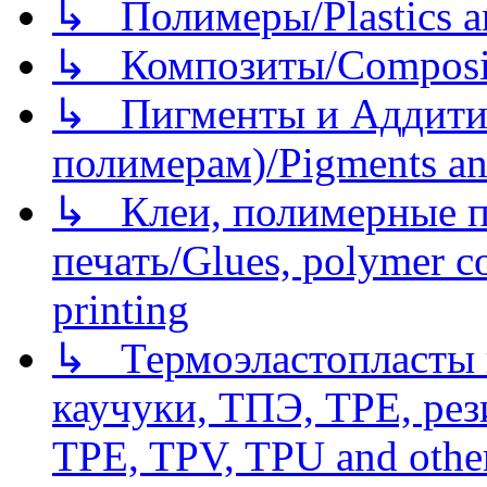
↳ Полимеры/Plastics a
↳ Композиты/Сomposite
↳ Пигменты и Аддитив
полимерам)/Pigments an
↳ Клеи, полимерные по
печать/Glues, polymer co
printing
↳ Термоэластопласты и
каучуки, ТПЭ, TPE, рез
TPE, TPV, TPU and other