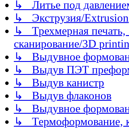
↳ Литье под давлением/
↳ Экструзия/Extrusion
↳ Трехмерная печать,
сканирование/3D printin
↳ Выдувное формован
↳ Выдув ПЭТ префор
↳ Выдув канистр
↳ Выдув флаконов
↳ Выдувное формован
↳ Термоформование, ка