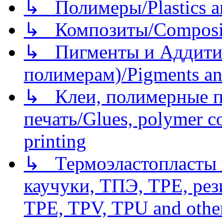
↳ Полимеры/Plastics a
↳ Композиты/Сomposite
↳ Пигменты и Аддитив
полимерам)/Pigments an
↳ Клеи, полимерные по
печать/Glues, polymer co
printing
↳ Термоэластопласты и
каучуки, ТПЭ, TPE, рез
TPE, TPV, TPU and other