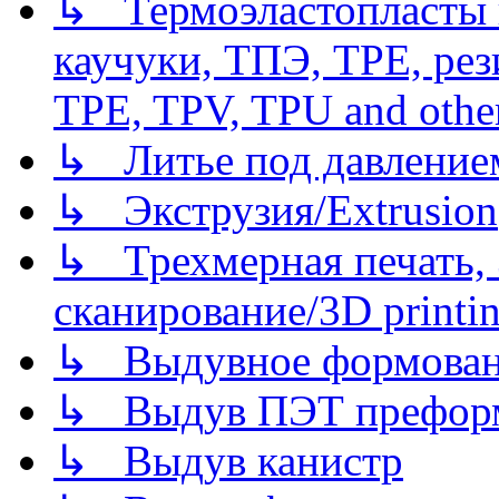
↳ Термоэластопласты и
каучуки, ТПЭ, TPE, рез
TPE, TPV, TPU and other
↳ Литье под давлением/
↳ Экструзия/Extrusion
↳ Трехмерная печать,
сканирование/3D printin
↳ Выдувное формован
↳ Выдув ПЭТ префор
↳ Выдув канистр