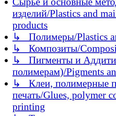
Сырье и основные мето
изделий/Plastics and mai
products
↳ Полимеры/Plastics a
↳ Композиты/Сomposite
↳ Пигменты и Аддитив
полимерам)/Pigments an
↳ Клеи, полимерные по
печать/Glues, polymer co
printing