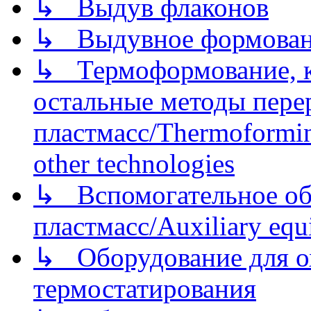
↳ Выдув флаконов
↳ Выдувное формован
↳ Термоформование, ка
остальные методы пере
пластмасс/Thermoforming
other technologies
↳ Вспомогательное об
пластмасс/Auxiliary equi
↳ Оборудование для о
термостатирования