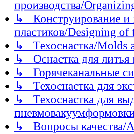
производства/Organizing
↳ Конструирование и п
пластиков/Designing of t
↳ Техоснастка/Molds a
↳ Оснастка для литья 
↳ Горячеканальные си
↳ Техоснастка для экс
↳ Техоснастка для вы
пневмовакуумформовк
↳ Вопросы качества/Abo