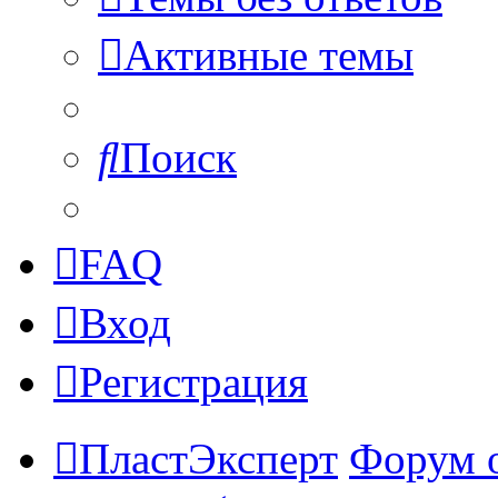
Активные темы
Поиск
FAQ
Вход
Регистрация
ПластЭксперт
Форум 