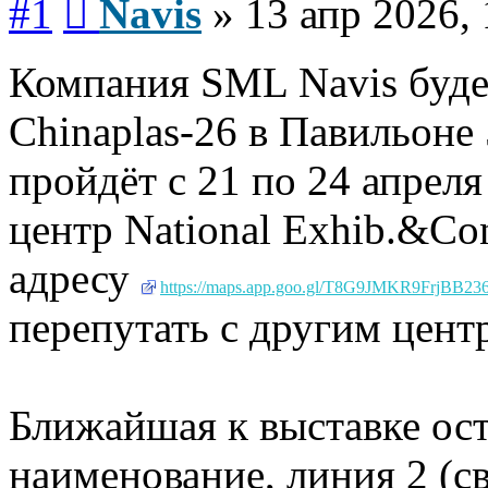
#1
Navis
»
13 апр 2026, 
Компания SML Navis будет
Chinaplas-26 в Павильоне 
пройдёт с 21 по 24 апрел
центр National Exhib.&Con
адресу
https://maps.app.goo.gl/T8G9JMKR9FrjBB23
перепутать с другим цен
Ближайшая к выставке ост
наименование, линия 2 (св