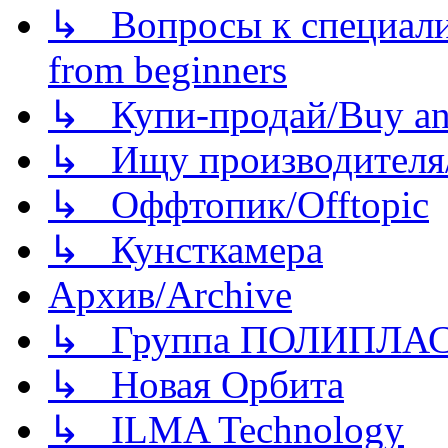
↳ Вопросы к специали
from beginners
↳ Купи-продай/Buy and
↳ Ищу производителя/
↳ Оффтопик/Offtopic
↳ Кунсткамера
Архив/Archive
↳ Группа ПОЛИПЛА
↳ Новая Орбита
↳ ILMA Technology