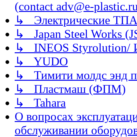
(contact adv@e-plastic.r
↳ Электрические ТПА
↳ Japan Steel Works (
↳ INEOS Styrolution
↳ YUDO
↳ Тимити молдс энд п
↳ Пластмаш (ФПМ)
↳ Tahara
О вопросах эксплуатаци
обслуживании оборудова