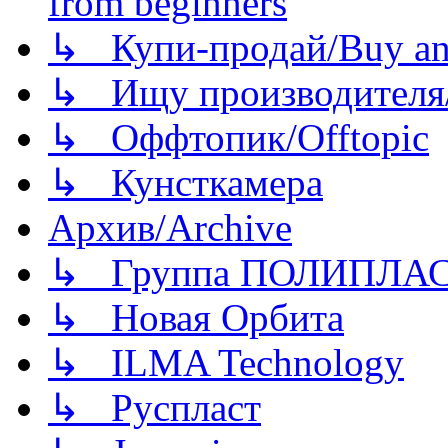
from beginners
↳ Купи-продай/Buy and
↳ Ищу производителя/
↳ Оффтопик/Offtopic
↳ Кунсткамера
Архив/Archive
↳ Группа ПОЛИПЛА
↳ Новая Орбита
↳ ILMA Technology
↳ Руспласт