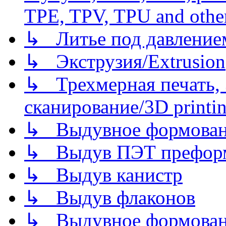
TPE, TPV, TPU and other
↳ Литье под давлением/
↳ Экструзия/Extrusion
↳ Трехмерная печать,
сканирование/3D printin
↳ Выдувное формован
↳ Выдув ПЭТ префор
↳ Выдув канистр
↳ Выдув флаконов
↳ Выдувное формован