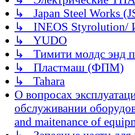
↳ Japan Steel Works (
↳ INEOS Styrolution
↳ YUDO
↳ Тимити молдс энд п
↳ Пластмаш (ФПМ)
↳ Tahara
О вопросах эксплуатаци
обслуживании оборудова
and maitenance of equip