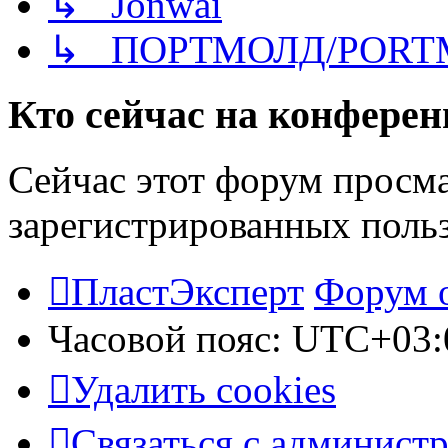
↳ Jonwai
↳ ПОРТМОЛД/PORT
Кто сейчас на конфере
Сейчас этот форум просма
зарегистрированных польз
ПластЭксперт
Форум 
Часовой пояс:
UTC+03:
Удалить cookies
Связаться с админист