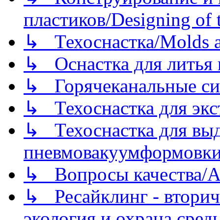
пластиков/Designing of t
↳ Техоснастка/Molds a
↳ Оснастка для литья 
↳ Горячеканальные си
↳ Техоснастка для экс
↳ Техоснастка для вы
пневмовакуумформовк
↳ Вопросы качества/Abo
↳ Ресайклинг - вторич
экология и охрана среды/