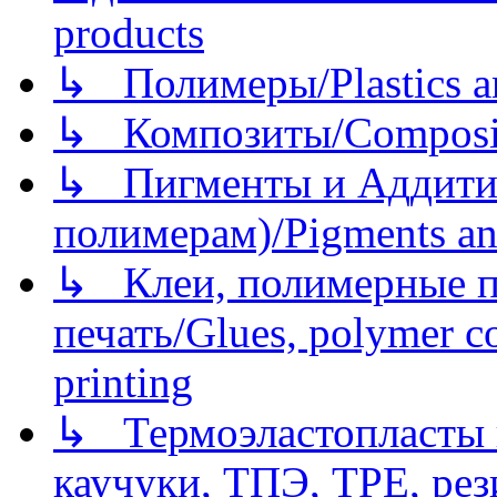
products
↳ Полимеры/Plastics a
↳ Композиты/Сomposite
↳ Пигменты и Аддитив
полимерам)/Pigments an
↳ Клеи, полимерные по
печать/Glues, polymer co
printing
↳ Термоэластопласты и
каучуки, ТПЭ, TPE, рез