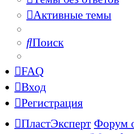
Активные темы
Поиск
FAQ
Вход
Регистрация
ПластЭксперт
Форум 