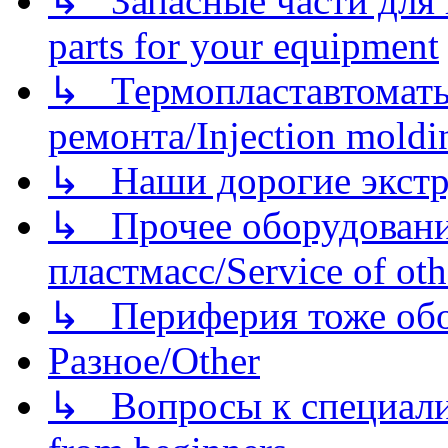
↳ Запасные части для 
parts for your equipment
↳ Термопластавтоматы 
ремонта/Injection moldin
↳ Наши дорогие экстру
↳ Прочее оборудовани
пластмасс/Service of oth
↳ Периферия тоже обору
Разное/Other
↳ Вопросы к специали