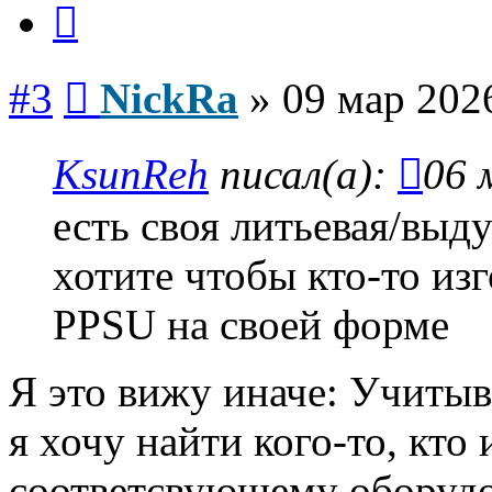
Сообщение
#3
NickRa
»
09 мар 202
KsunReh
писал(а):
06 
есть своя литьевая/выд
хотите чтобы кто-то изг
PPSU на своей форме
Я это вижу иначе: Учиты
я хочу найти кого-то, кто
соответсвующему оборудо