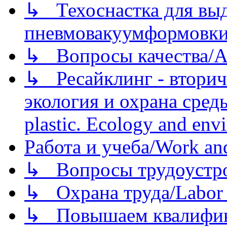
↳ Техоснастка для вы
пневмовакуумформовк
↳ Вопросы качества/Abo
↳ Ресайклинг - вторич
экология и охрана среды/
plastic. Ecology and env
Работа и учеба/Work an
↳ Вопросы трудоустрой
↳ Охрана труда/Labor p
↳ Повышаем квалификац