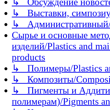
↳ Обсуждение новостей
↳ Выставки, симпозиу
↳ Административный/
Сырье и основные мето
изделий/Plastics and mai
products
↳ Полимеры/Plastics a
↳ Композиты/Сomposite
↳ Пигменты и Аддитив
полимерам)/Pigments an