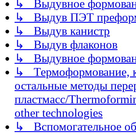
↳ Выдувное формован
↳ Выдув ПЭТ префор
↳ Выдув канистр
↳ Выдув флаконов
↳ Выдувное формован
↳ Термоформование, ка
остальные методы пере
пластмасс/Thermoforming
other technologies
↳ Вспомогательное об