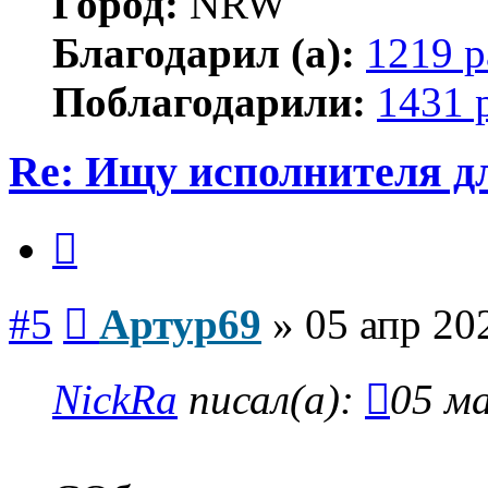
Город:
NRW
Благодарил (а):
1219 р
Поблагодарили:
1431 
Re: Ищу исполнителя д
Цитата
Сообщение
#5
Артур69
»
05 апр 20
NickRa
писал(а):
05 ма