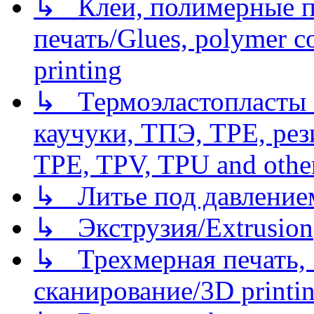
↳ Клеи, полимерные по
печать/Glues, polymer co
printing
↳ Термоэластопласты и
каучуки, ТПЭ, TPE, рез
TPE, TPV, TPU and other
↳ Литье под давлением/
↳ Экструзия/Extrusion
↳ Трехмерная печать,
сканирование/3D printin