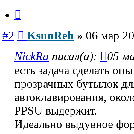
Цитата
Сообщение
#2
KsunReh
»
06 мар 20
NickRa
писал(а):
05 ма
есть задача сделать оп
прозрачных бутылок дл
автоклавирования, окол
PPSU выдержит.
Идеально выдувное фор