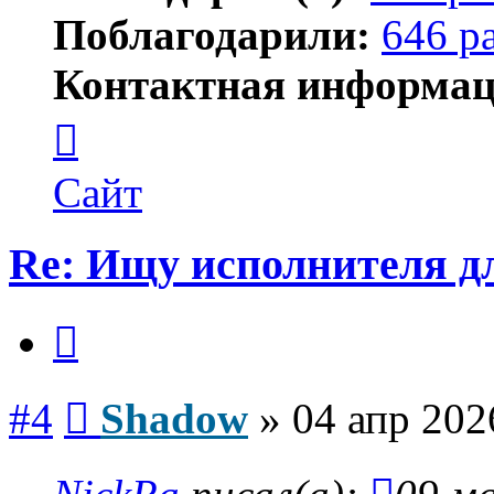
Поблагодарили:
646 р
Контактная информац
Контактная
информация
пользователя
Shadow
Сайт
Re: Ищу исполнителя д
Цитата
Сообщение
#4
Shadow
»
04 апр 202