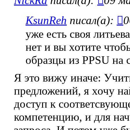
NickRa
писал(а):
09 ма
KsunReh
писал(а):
0
уже есть своя литьев
нет и вы хотите чтобы
образцы из PPSU на 
Я это вижу иначе: Учи
предложений, я хочу на
доступ к соответсвующ
компетенцию, и для нач
запроса. И потом уже б