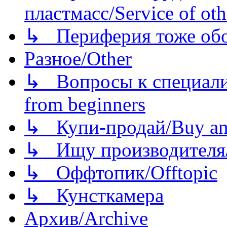
пластмасс/Service of oth
↳ Периферия тоже обору
Разное/Other
↳ Вопросы к специали
from beginners
↳ Купи-продай/Buy and
↳ Ищу производителя/
↳ Оффтопик/Offtopic
↳ Кунсткамера
Архив/Archive