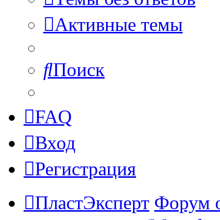
Активные темы
Поиск
FAQ
Вход
Регистрация
ПластЭксперт
Форум 