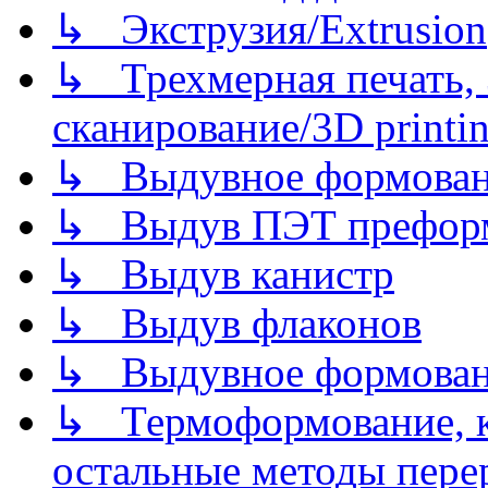
↳ Экструзия/Extrusion
↳ Трехмерная печать,
сканирование/3D printin
↳ Выдувное формован
↳ Выдув ПЭТ префор
↳ Выдув канистр
↳ Выдув флаконов
↳ Выдувное формован
↳ Термоформование, ка
остальные методы пере