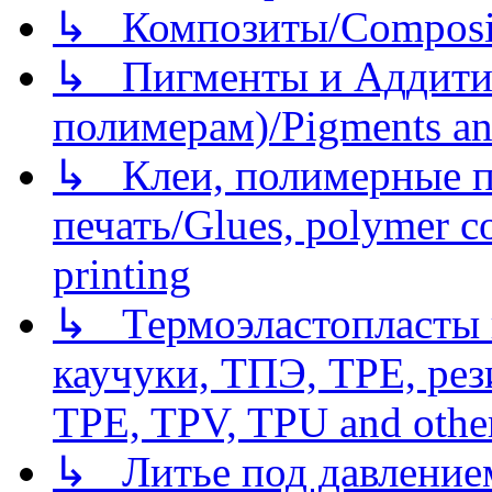
↳ Композиты/Сomposite
↳ Пигменты и Аддитив
полимерам)/Pigments an
↳ Клеи, полимерные по
печать/Glues, polymer co
printing
↳ Термоэластопласты и
каучуки, ТПЭ, TPE, рез
TPE, TPV, TPU and other
↳ Литье под давлением/