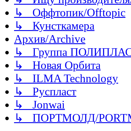
↳ Оффтопик/Offtopic
↳ Кунсткамера
Архив/Archive
↳ Группа ПОЛИПЛА
↳ Новая Орбита
↳ ILMA Technology
↳ Руспласт
↳ Jonwai
↳ ПОРТМОЛД/PORT