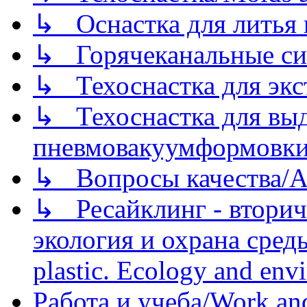
↳ Оснастка для литья 
↳ Горячеканальные си
↳ Техоснастка для экс
↳ Техоснастка для вы
пневмовакуумформовк
↳ Вопросы качества/Abo
↳ Ресайклинг - вторич
экология и охрана среды/
plastic. Ecology and env
Работа и учеба/Work an