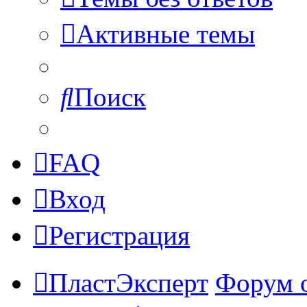
Активные темы
Поиск
FAQ
Вход
Регистрация
ПластЭксперт
Форум 