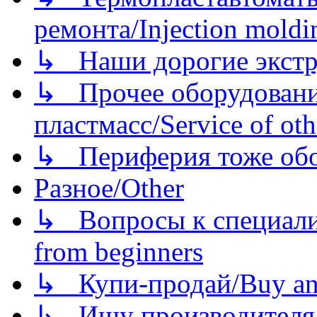
ремонта/Injection moldin
↳ Наши дорогие экстру
↳ Прочее оборудовани
пластмасс/Service of oth
↳ Периферия тоже обору
Разное/Other
↳ Вопросы к специали
from beginners
↳ Купи-продай/Buy and
↳ Ищу производителя/