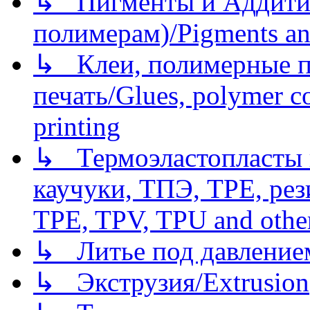
↳ Пигменты и Аддитив
полимерам)/Pigments an
↳ Клеи, полимерные по
печать/Glues, polymer co
printing
↳ Термоэластопласты и
каучуки, ТПЭ, TPE, рез
TPE, TPV, TPU and other
↳ Литье под давлением/
↳ Экструзия/Extrusion