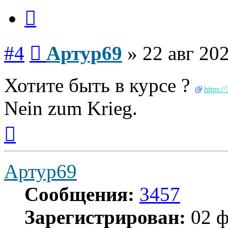
Цитата
Сообщение
#4
Артур69
»
22 авг 202
Хотите быть в курсе ?
https:/
Nein zum Krieg.
Вернуться
к
началу
Артур69
Сообщения:
3457
Зарегистрирован:
02 ф