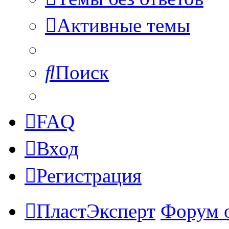
Активные темы
Поиск
FAQ
Вход
Регистрация
ПластЭксперт
Форум 