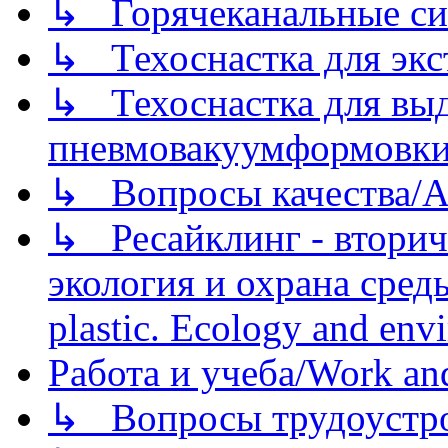
↳ Горячеканальные си
↳ Техоснастка для экс
↳ Техоснастка для вы
пневмовакуумформовк
↳ Вопросы качества/Abo
↳ Ресайклинг - вторич
экология и охрана среды/
plastic. Ecology and env
Работа и учеба/Work an
↳ Вопросы трудоустрой