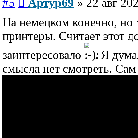
#5
Артур69
»
22 авг 202
На немецком конечно, но 
принтеры. Считает этот д
заинтересовало
. Я дум
смысла нет смотреть. Сам