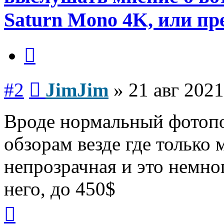
Saturn Mono 4K, или пр
Цитата
Сообщение
#2
JimJim
»
21 авг 2021
Вроде нормальный фотопо
обзорам везде где только 
непрозрачная и это немно
него, до 450$
Вернуться
к
началу