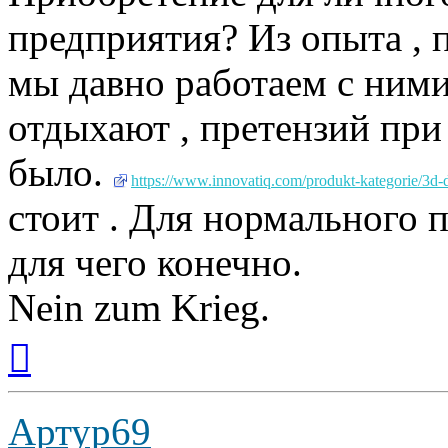
предприятия? Из опыта , п
мы давно работаем с ними
отдыхают , претензий при
было.
https://www.innovatiq.com/produkt-kategorie/3d-
стоит . Для нормального 
для чего конечно.
Nein zum Krieg.
Вернуться
к
началу
Артур69