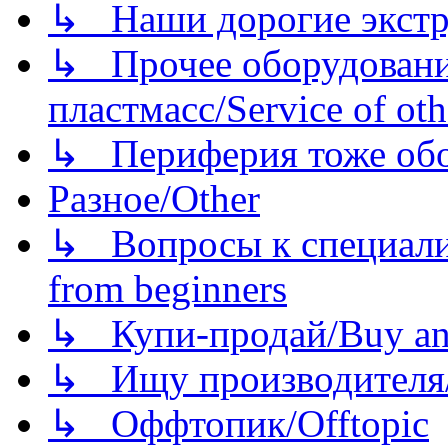
↳ Наши дорогие экстру
↳ Прочее оборудовани
пластмасс/Service of oth
↳ Периферия тоже обору
Разное/Other
↳ Вопросы к специали
from beginners
↳ Купи-продай/Buy and
↳ Ищу производителя/
↳ Оффтопик/Offtopic