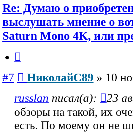
Re: Думаю о приобретен
выслушать мнение о вот
Saturn Mono 4K, или пр
Цитата
Сообщение
#7
НиколайС89
»
10 но
russlan
писал(а):
23 ав
обзоры на такой, их оче
есть. По моему он не ш