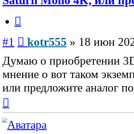
Saturn Mono 4K, или пр
Цитата
Сообщение
#1
kotr555
»
18 июн 202
Думаю о приобретении 3D
мнение о вот таком экземп
или предложите аналог по
Вернуться
к
началу