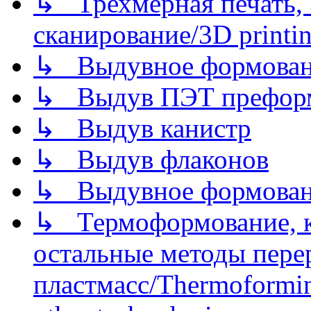
↳ Трехмерная печать,
сканирование/3D printin
↳ Выдувное формован
↳ Выдув ПЭТ префор
↳ Выдув канистр
↳ Выдув флаконов
↳ Выдувное формован
↳ Термоформование, ка
остальные методы пере
пластмасс/Thermoforming