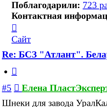
Поблагодарили:
723 р
Контактная информац
Контактная
информация
пользователя
Елена
Сайт
ПластЭксперт
Re: БСЗ "Атлант". Бела
Цитата
Сообщение
#5
Елена ПластЭкспер
Шнеки для завода УралКа