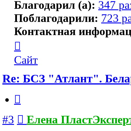
Благодарил (а):
347 ра
Поблагодарили:
723 р
Контактная информац
Контактная
информация
пользователя
Елена
Сайт
ПластЭксперт
Re: БСЗ "Атлант". Бела
Цитата
Сообщение
#3
Елена ПластЭкспер