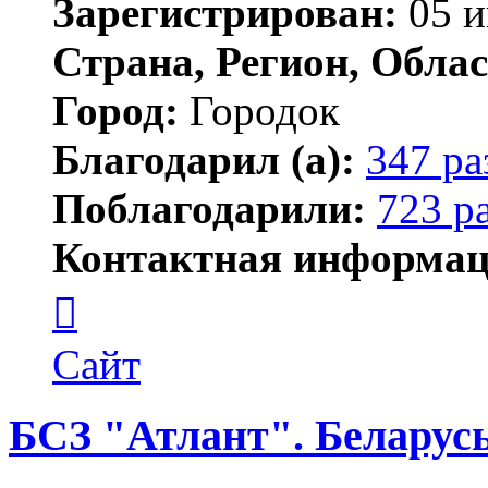
Зарегистрирован:
05 и
Страна, Регион, Облас
Город:
Городок
Благодарил (а):
347 ра
Поблагодарили:
723 р
Контактная информац
Контактная
информация
пользователя
Елена
Сайт
ПластЭксперт
БСЗ "Атлант". Беларус