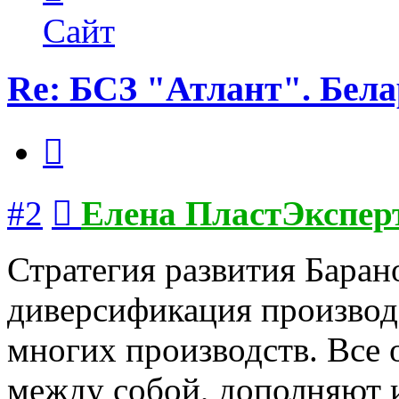
пользователя
Елена
Сайт
ПластЭксперт
Re: БСЗ "Атлант". Бела
Цитата
Сообщение
#2
Елена ПластЭкспер
Стратегия развития Баран
диверсификация производс
многих производств. Все 
между собой, дополняют 