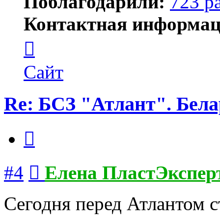
Поблагодарили:
723 р
Контактная информац
Контактная
информация
пользователя
Елена
Сайт
ПластЭксперт
Re: БСЗ "Атлант". Бела
Цитата
Сообщение
#4
Елена ПластЭкспер
Сегодня перед Атлантом с