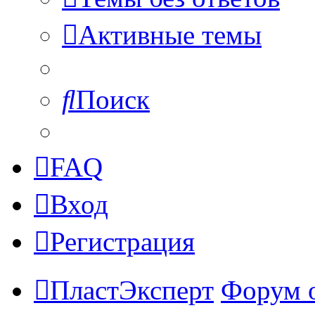
Активные темы
Поиск
FAQ
Вход
Регистрация
ПластЭксперт
Форум 