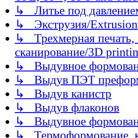
↳ Литье под давлением/
↳ Экструзия/Extrusion
↳ Трехмерная печать,
сканирование/3D printin
↳ Выдувное формован
↳ Выдув ПЭТ префор
↳ Выдув канистр
↳ Выдув флаконов
↳ Выдувное формован
↳ Термоформование, ка