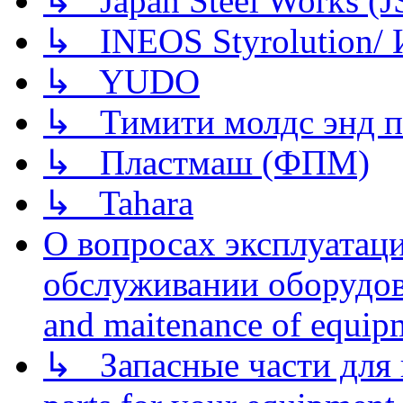
↳ Japan Steel Works (
↳ INEOS Styrolution
↳ YUDO
↳ Тимити молдс энд п
↳ Пластмаш (ФПМ)
↳ Tahara
О вопросах эксплуатаци
обслуживании оборудова
and maitenance of equip
↳ Запасные части для 