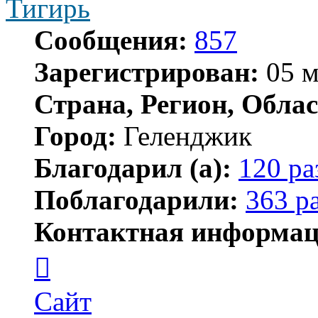
Тигирь
Сообщения:
857
Зарегистрирован:
05 м
Страна, Регион, Облас
Город:
Геленджик
Благодарил (а):
120 ра
Поблагодарили:
363 р
Контактная информац
Контактная
информация
пользователя
Тигирь
Сайт