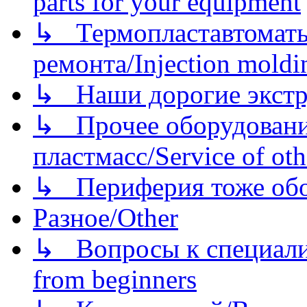
parts for your equipment
↳ Термопластавтоматы 
ремонта/Injection moldin
↳ Наши дорогие экстру
↳ Прочее оборудовани
пластмасс/Service of oth
↳ Периферия тоже обору
Разное/Other
↳ Вопросы к специали
from beginners