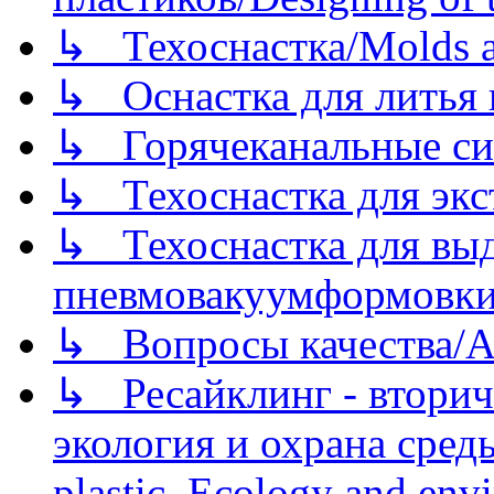
↳ Техоснастка/Molds a
↳ Оснастка для литья 
↳ Горячеканальные си
↳ Техоснастка для экс
↳ Техоснастка для вы
пневмовакуумформовк
↳ Вопросы качества/Abo
↳ Ресайклинг - вторич
экология и охрана среды/
plastic. Ecology and env