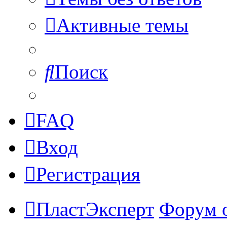
Активные темы
Поиск
FAQ
Вход
Регистрация
ПластЭксперт
Форум 