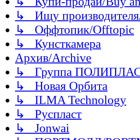
↳ Купи-продай/Buy and
↳ Ищу производителя/
↳ Оффтопик/Offtopic
↳ Кунсткамера
Архив/Archive
↳ Группа ПОЛИПЛА
↳ Новая Орбита
↳ ILMA Technology
↳ Руспласт
↳ Jonwai