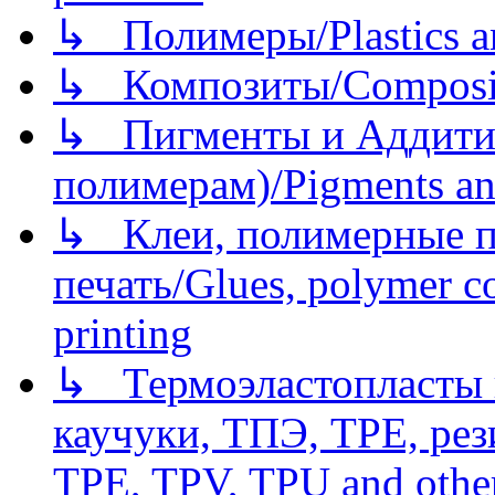
↳ Полимеры/Plastics a
↳ Композиты/Сomposite
↳ Пигменты и Аддитив
полимерам)/Pigments an
↳ Клеи, полимерные по
печать/Glues, polymer co
printing
↳ Термоэластопласты и
каучуки, ТПЭ, TPE, рез
TPE, TPV, TPU and other