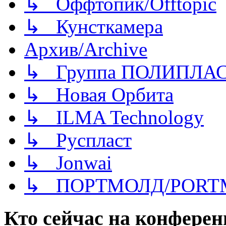
↳ Оффтопик/Offtopic
↳ Кунсткамера
Архив/Archive
↳ Группа ПОЛИПЛА
↳ Новая Орбита
↳ ILMA Technology
↳ Руспласт
↳ Jonwai
↳ ПОРТМОЛД/PORT
Кто сейчас на конфере