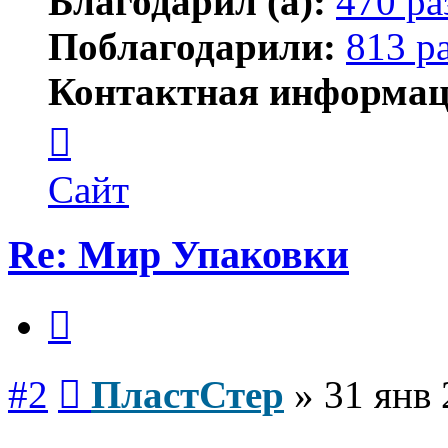
Благодарил (а):
470 ра
Поблагодарили:
813 р
Контактная информац
Контактная
информация
пользователя
ПластСтер
Сайт
Re: Мир Упаковки
Цитата
Сообщение
#2
ПластСтер
»
31 янв 