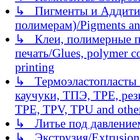
↳ Пигменты и Аддитив
полимерам)/Pigments an
↳ Клеи, полимерные по
печать/Glues, polymer co
printing
↳ Термоэластопласты и
каучуки, ТПЭ, TPE, рез
TPE, TPV, TPU and other
↳ Литье под давлением/
↳ Экструзия/Extrusion