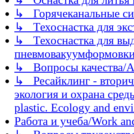
↳ Горячеканальные си
↳ Техоснастка для экс
↳ Техоснастка для вы
пневмовакуумформовк
↳ Вопросы качества/Abo
↳ Ресайклинг - вторич
экология и охрана среды/
plastic. Ecology and env
Работа и учеба/Work an