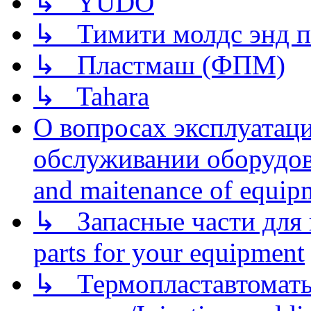
↳ YUDO
↳ Тимити молдс энд п
↳ Пластмаш (ФПМ)
↳ Tahara
О вопросах эксплуатаци
обслуживании оборудова
and maitenance of equip
↳ Запасные части для 
parts for your equipment
↳ Термопластавтоматы 