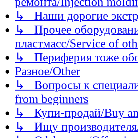
ремонта/Injection moldin
↳ Наши дорогие экстру
↳ Прочее оборудовани
пластмасс/Service of oth
↳ Периферия тоже обору
Разное/Other
↳ Вопросы к специали
from beginners
↳ Купи-продай/Buy and
↳ Ищу производителя/