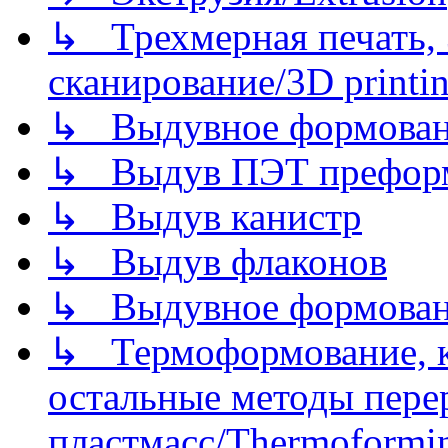
↳ Трехмерная печать,
сканирование/3D printin
↳ Выдувное формован
↳ Выдув ПЭТ префор
↳ Выдув канистр
↳ Выдув флаконов
↳ Выдувное формован
↳ Термоформование, ка
остальные методы пере
пластмасс/Thermoforming