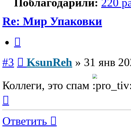
Поблагодарили:
220 р
Re: Мир Упаковки
Цитата
Сообщение
#3
KsunReh
»
31 янв 20
Коллеги, это спам
Вернуться
к
началу
Ответить