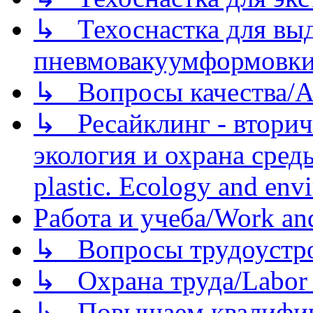
↳ Техоснастка для вы
пневмовакуумформовк
↳ Вопросы качества/Abo
↳ Ресайклинг - вторич
экология и охрана среды/
plastic. Ecology and env
Работа и учеба/Work an
↳ Вопросы трудоустрой
↳ Охрана труда/Labor p
↳ Повышаем квалификац