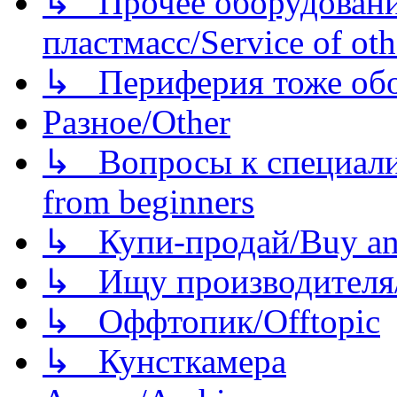
↳ Прочее оборудовани
пластмасс/Service of oth
↳ Периферия тоже обору
Разное/Other
↳ Вопросы к специали
from beginners
↳ Купи-продай/Buy and
↳ Ищу производителя/
↳ Оффтопик/Offtopic
↳ Кунсткамера