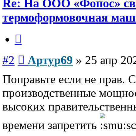
Re: На ООО «Фопос» св
термоформовочная маш
Цитата
Сообщение
#2
Артур69
»
25 апр 20
Поправьте если не прав. 
производственные мощнос
высоких правительственн
времени запретить