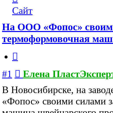
пользователя
Елена
Сайт
ПластЭксперт
На ООО «Фопос» своим
термоформовочная маш
Цитата
Сообщение
#1
Елена ПластЭкспер
В Новосибирске, на заво
«Фопос» своими силами 
машина швейцарского пр