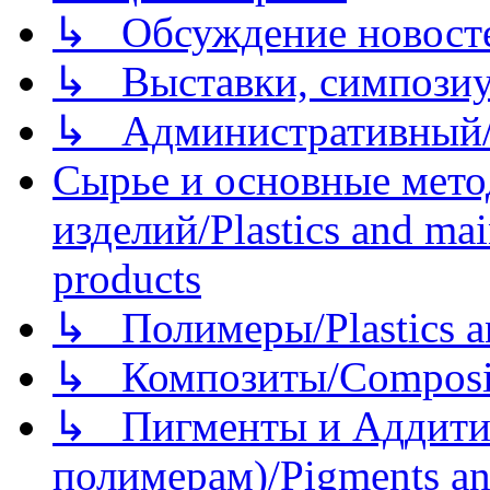
↳ Обсуждение новостей
↳ Выставки, симпозиу
↳ Административный/
Сырье и основные мето
изделий/Plastics and mai
products
↳ Полимеры/Plastics a
↳ Композиты/Сomposite
↳ Пигменты и Аддитив
полимерам)/Pigments an