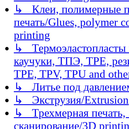
↳ Клеи, полимерные по
печать/Glues, polymer co
printing
↳ Термоэластопласты и
каучуки, ТПЭ, TPE, рез
TPE, TPV, TPU and other
↳ Литье под давлением/
↳ Экструзия/Extrusion
↳ Трехмерная печать,
сканирование/3D printin