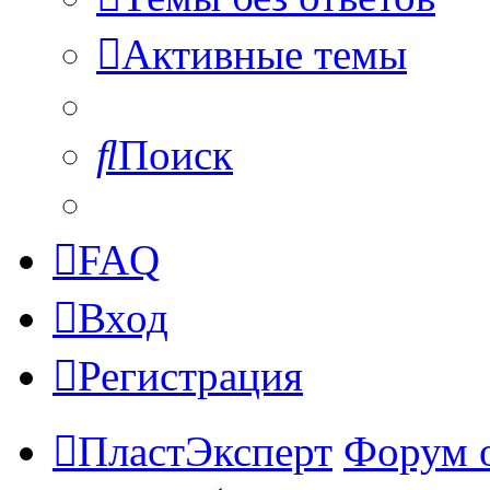
Активные темы
Поиск
FAQ
Вход
Регистрация
ПластЭксперт
Форум 