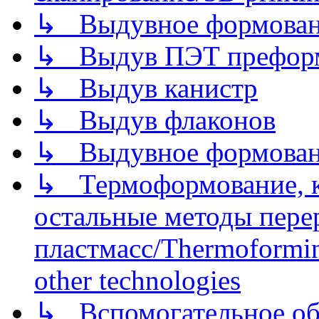
↳ Выдувное формован
↳ Выдув ПЭТ префор
↳ Выдув канистр
↳ Выдув флаконов
↳ Выдувное формован
↳ Термоформование, ка
остальные методы пере
пластмасс/Thermoforming
other technologies
↳ Вспомогательное об