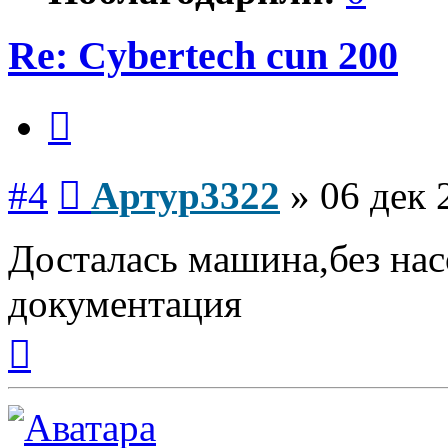
Re: Cybertech cun 200
Цитата
Сообщение
#4
Артур3322
»
06 дек 
Досталась машина,без насо
документация
Вернуться
к
началу