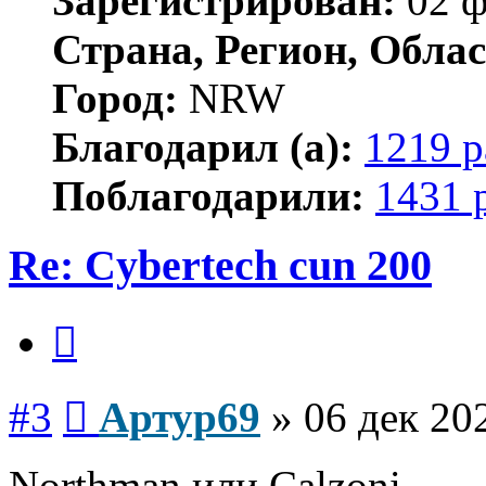
Зарегистрирован:
02 ф
Страна, Регион, Облас
Город:
NRW
Благодарил (а):
1219 р
Поблагодарили:
1431 
Re: Cybertech cun 200
Цитата
Сообщение
#3
Артур69
»
06 дек 20
Northman или Calzoni