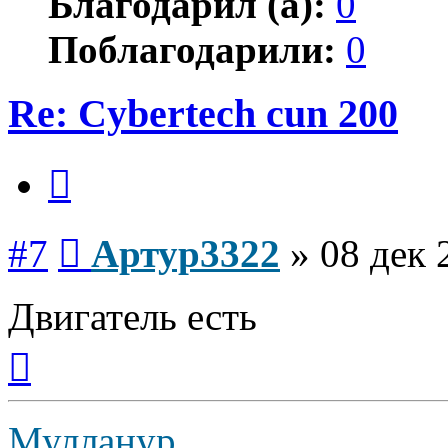
Благодарил (а):
0
Поблагодарили:
0
Re: Cybertech cun 200
Цитата
Сообщение
#7
Артур3322
»
08 дек 
Двигатель есть
Вернуться
к
началу
Мулланур