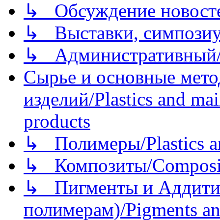
↳ Обсуждение новостей
↳ Выставки, симпозиу
↳ Административный/
Сырье и основные мето
изделий/Plastics and mai
products
↳ Полимеры/Plastics a
↳ Композиты/Сomposite
↳ Пигменты и Аддитив
полимерам)/Pigments an