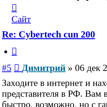
Контактная
информация
пользователя
Димитрий
Сайт
Re: Cybertech cun 200
Цитата
Сообщение
#5
Димитрий
»
06 дек 
Заходите в интернет и на
представителя в РФ. Вам в
быстро, возможно, но с 