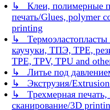
↳ Клеи, полимерные по
печать/Glues, polymer co
printing
↳ Термоэластопласты и
каучуки, ТПЭ, TPE, рез
TPE, TPV, TPU and other
↳ Литье под давлением/
↳ Экструзия/Extrusion
↳ Трехмерная печать,
сканирование/3D printin