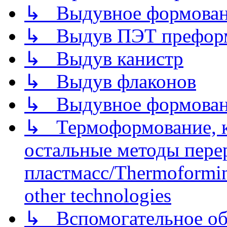
↳ Выдувное формован
↳ Выдув ПЭТ префор
↳ Выдув канистр
↳ Выдув флаконов
↳ Выдувное формован
↳ Термоформование, ка
остальные методы пере
пластмасс/Thermoforming
other technologies
↳ Вспомогательное об