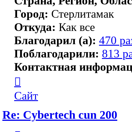
Страна, Регион, Облас
Город:
Стерлитамак
Откуда:
Как все
Благодарил (а):
470 ра
Поблагодарили:
813 р
Контактная информац
Контактная
информация
пользователя
ПластСтер
Сайт
Re: Cybertech cun 200
Цитата