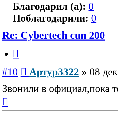
Благодарил (а):
0
Поблагодарили:
0
Re: Cybertech cun 200
Цитата
Сообщение
#10
Артур3322
»
08 дек
Звонили в официал,пока 
Вернуться
к
началу