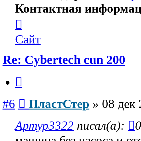
Контактная информац
Контактная
информация
пользователя
ПластСтер
Сайт
Re: Cybertech cun 200
Цитата
Сообщение
#6
ПластСтер
»
08 дек 
Артур3322
писал(а):
0
машина,без насоса и от