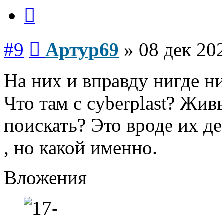
Цитата
Сообщение
#9
Артур69
»
08 дек 20
На них и вправду нигде н
Что там с cyberplast? Жи
поискать? Это вроде их де
, но какой именно.
Вложения