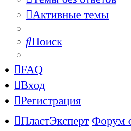
Активные темы
Поиск
FAQ
Вход
Регистрация
ПластЭксперт
Форум 