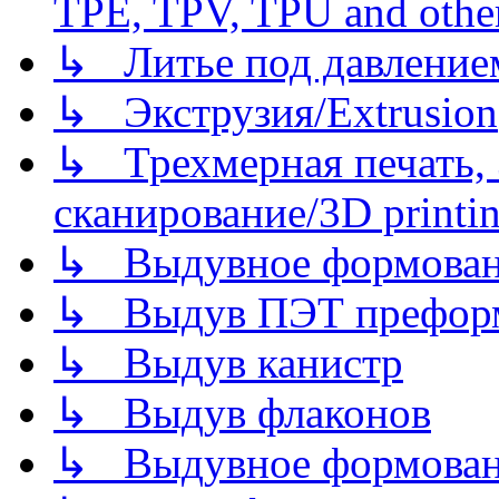
TPE, TPV, TPU and other
↳ Литье под давлением/
↳ Экструзия/Extrusion
↳ Трехмерная печать,
сканирование/3D printin
↳ Выдувное формован
↳ Выдув ПЭТ префор
↳ Выдув канистр
↳ Выдув флаконов
↳ Выдувное формован