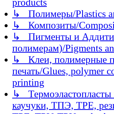
products
↳ Полимеры/Plastics a
↳ Композиты/Сomposite
↳ Пигменты и Аддитив
полимерам)/Pigments an
↳ Клеи, полимерные по
печать/Glues, polymer co
printing
↳ Термоэластопласты и
каучуки, ТПЭ, TPE, рез