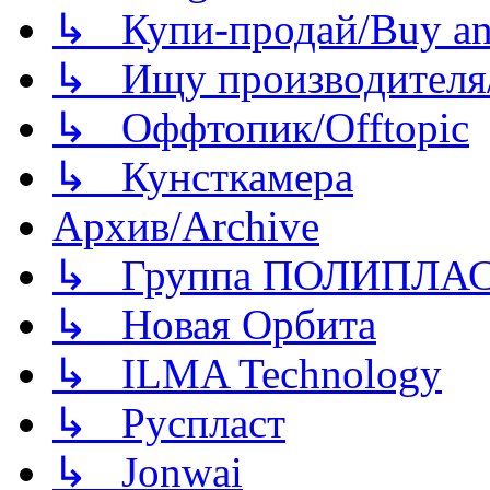
↳ Купи-продай/Buy and
↳ Ищу производителя/
↳ Оффтопик/Offtopic
↳ Кунсткамера
Архив/Archive
↳ Группа ПОЛИПЛА
↳ Новая Орбита
↳ ILMA Technology
↳ Руспласт
↳ Jonwai