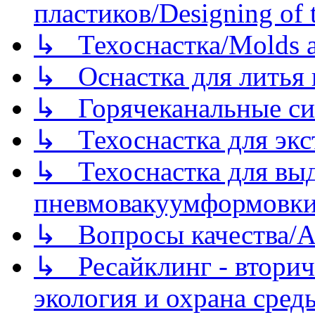
пластиков/Designing of t
↳ Техоснастка/Molds a
↳ Оснастка для литья 
↳ Горячеканальные си
↳ Техоснастка для экс
↳ Техоснастка для вы
пневмовакуумформовк
↳ Вопросы качества/Abo
↳ Ресайклинг - вторич
экология и охрана среды/