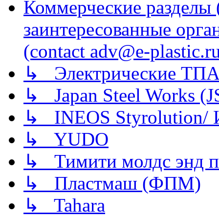
Коммерческие разделы 
заинтересованные орга
(contact adv@e-plastic.r
↳ Электрические ТПА
↳ Japan Steel Works (
↳ INEOS Styrolution
↳ YUDO
↳ Тимити молдс энд п
↳ Пластмаш (ФПМ)
↳ Tahara