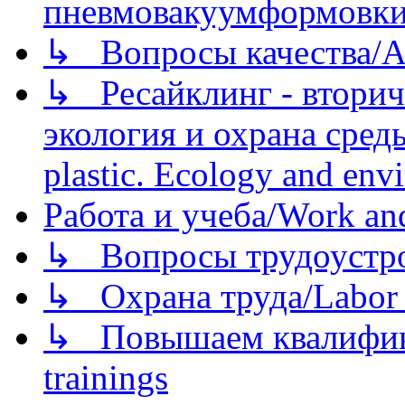
пневмовакуумформовк
↳ Вопросы качества/Abo
↳ Ресайклинг - вторич
экология и охрана среды/
plastic. Ecology and env
Работа и учеба/Work an
↳ Вопросы трудоустрой
↳ Охрана труда/Labor p
↳ Повышаем квалификац
trainings