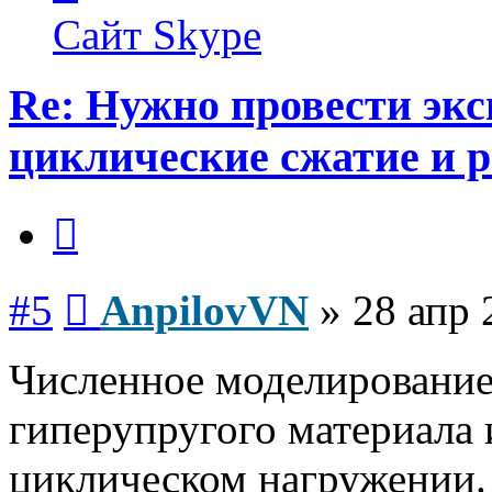
AnpilovVN
Сайт
Skype
Re: Нужно провести эк
циклические сжатие и 
Цитата
Сообщение
#5
AnpilovVN
»
28 апр 
​Численное моделировани
гиперупругого материала 
циклическом нагружении.