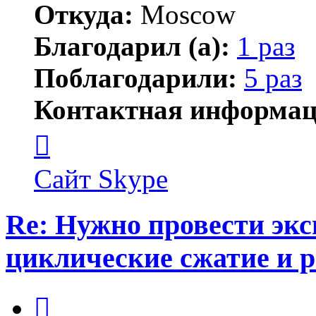
Откуда:
Moscow
Благодарил (а):
1 раз
Поблагодарили:
5 раз
Контактная информац
Контактная
информация
пользователя
AnpilovVN
Сайт
Skype
Re: Нужно провести эк
циклические сжатие и 
Цитата