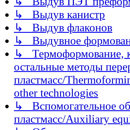
↳ Выдув ПЭТ префор
↳ Выдув канистр
↳ Выдув флаконов
↳ Выдувное формован
↳ Термоформование, ка
остальные методы пере
пластмасс/Thermoforming
other technologies
↳ Вспомогательное об
пластмасс/Auxiliary equi