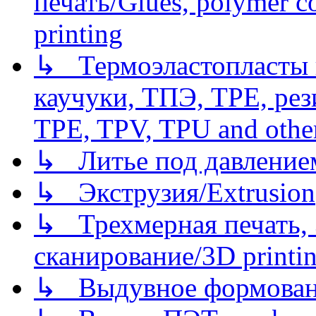
печать/Glues, polymer co
printing
↳ Термоэластопласты и
каучуки, ТПЭ, TPE, рез
TPE, TPV, TPU and other
↳ Литье под давлением/
↳ Экструзия/Extrusion
↳ Трехмерная печать,
сканирование/3D printin
↳ Выдувное формован