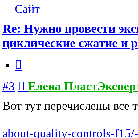
Елена
Сайт
ПластЭксперт
Re: Нужно провести эк
циклические сжатие и 
Цитата
Сообщение
#3
Елена ПластЭкспер
Вот тут перечислены все т
about-quality-controls-f15/