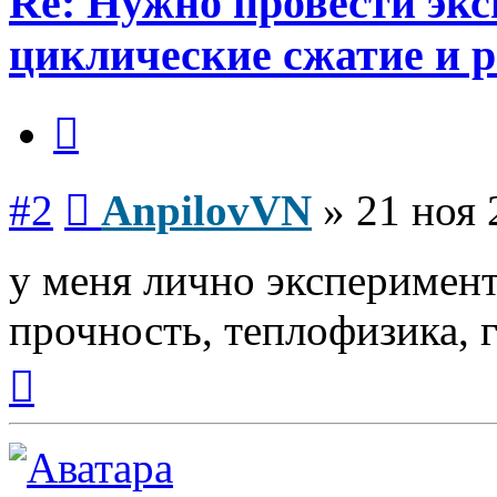
Re: Нужно провести эк
циклические сжатие и 
Цитата
Сообщение
#2
AnpilovVN
»
21 ноя 
у меня лично эксперимент
прочность, теплофизика, 
Вернуться
к
началу