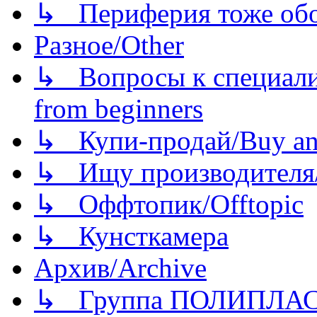
↳ Периферия тоже обору
Разное/Other
↳ Вопросы к специали
from beginners
↳ Купи-продай/Buy and
↳ Ищу производителя/
↳ Оффтопик/Offtopic
↳ Кунсткамера
Архив/Archive
↳ Группа ПОЛИПЛА