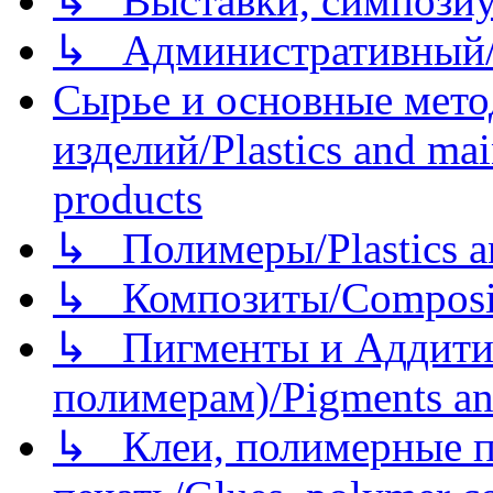
↳ Выставки, симпозиу
↳ Административный/
Сырье и основные мето
изделий/Plastics and mai
products
↳ Полимеры/Plastics a
↳ Композиты/Сomposite
↳ Пигменты и Аддитив
полимерам)/Pigments an
↳ Клеи, полимерные по