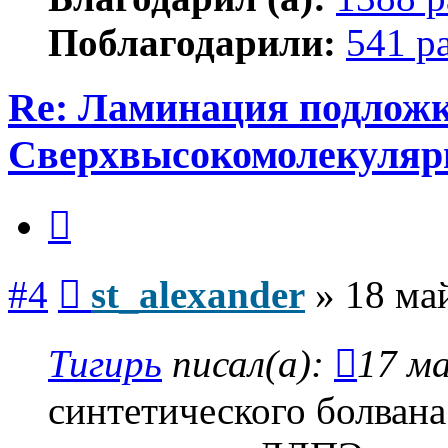
Поблагодарили:
541 р
Re: Ламинация подлож
Сверхвысокомолекуляр
Цитата
Сообщение
#4
st_alexander
»
18 ма
Тигирь
писал(а):
17 ма
синтетического болвана