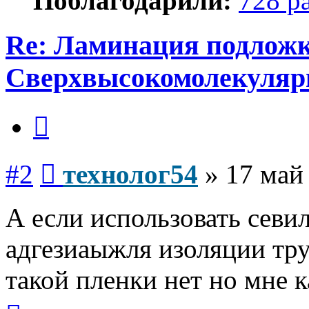
Поблагодарили:
728 р
Re: Ламинация подлож
Сверхвысокомолекуляр
Цитата
Сообщение
#2
технолог54
»
17 май
А если использовать севил
адгезиаыжля изоляции тр
такой пленки нет но мне к
Вернуться