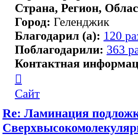
Страна, Регион, Облас
Город:
Геленджик
Благодарил (а):
120 ра
Поблагодарили:
363 р
Контактная информац
Контактная
информация
пользователя
Тигирь
Сайт
Re: Ламинация подлож
Сверхвысокомолекуляр