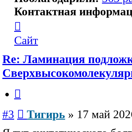
Контактная информац
Контактная
информация
пользователя
Тигирь
Сайт
Re: Ламинация подлож
Сверхвысокомолекуляр
Цитата
Сообщение
#3
Тигирь
»
17 май 202