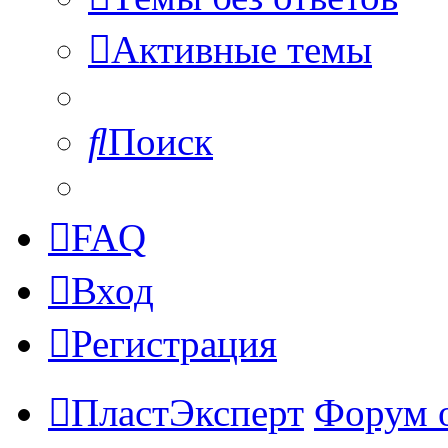
Активные темы
Поиск
FAQ
Вход
Регистрация
ПластЭксперт
Форум 