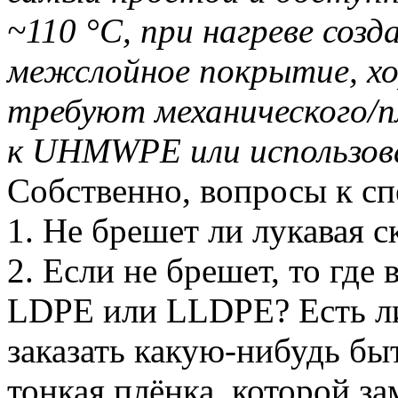
~110 °C, при нагреве соз
межслойное покрытие, х
требуют механического/п
к UHMWPE или использов
Собственно, вопросы к сп
1. Не брешет ли лукавая с
2. Если не брешет, то где 
LDPE или LLDPE? Есть ли
заказать какую-нибудь б
тонкая плёнка, которой з