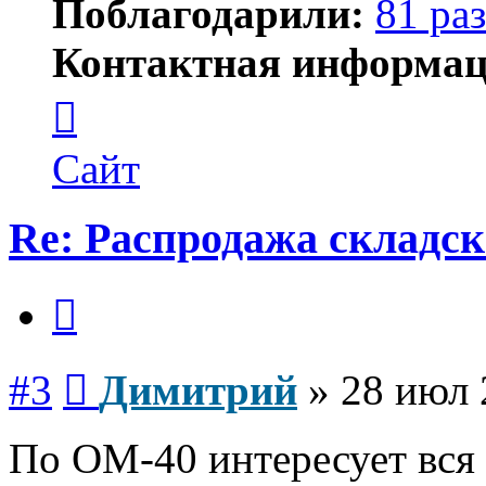
Поблагодарили:
81 раз
Контактная информац
Контактная
информация
пользователя
Димитрий
Сайт
Re: Распродажа складск
Цитата
Сообщение
#3
Димитрий
»
28 июл 
По ОМ-40 интересует вся