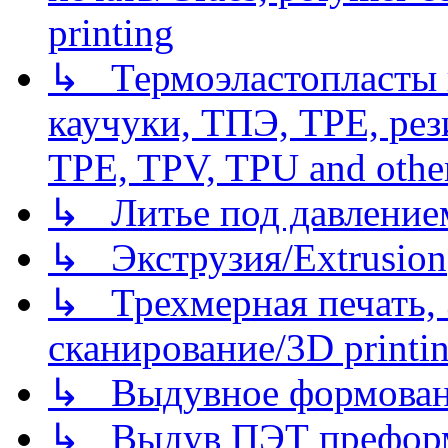
printing
↳ Термоэластопласты и
каучуки, ТПЭ, TPE, рез
TPE, TPV, TPU and other
↳ Литье под давлением/
↳ Экструзия/Extrusion
↳ Трехмерная печать,
сканирование/3D printin
↳ Выдувное формован
↳ Выдув ПЭТ префор