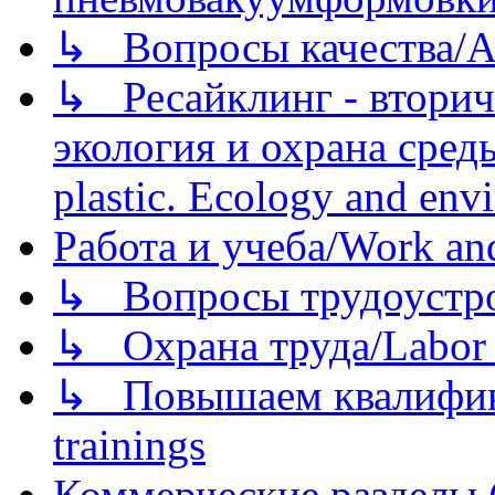
↳ Вопросы качества/Abo
↳ Ресайклинг - вторич
экология и охрана среды/
plastic. Ecology and env
Работа и учеба/Work an
↳ Вопросы трудоустрой
↳ Охрана труда/Labor p
↳ Повышаем квалификац
trainings
Коммерческие разделы 