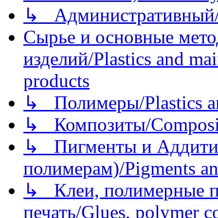
↳ Административный/
Сырье и основные мето
изделий/Plastics and mai
products
↳ Полимеры/Plastics a
↳ Композиты/Сomposite
↳ Пигменты и Аддитив
полимерам)/Pigments an
↳ Клеи, полимерные по
печать/Glues, polymer co