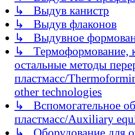
↳ Выдув канистр
↳ Выдув флаконов
↳ Выдувное формован
↳ Термоформование, ка
остальные методы пере
пластмасс/Thermoforming
other technologies
↳ Вспомогательное об
пластмасс/Auxiliary equi
↳ Оборудование для о