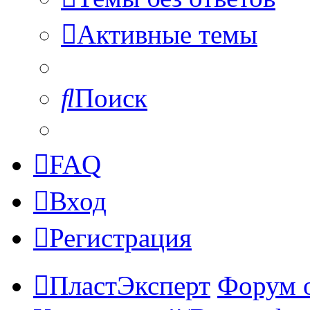
Активные темы
Поиск
FAQ
Вход
Регистрация
ПластЭксперт
Форум 