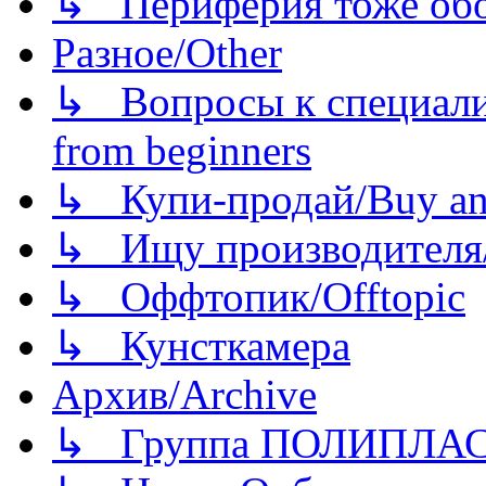
↳ Периферия тоже обору
Разное/Other
↳ Вопросы к специали
from beginners
↳ Купи-продай/Buy and
↳ Ищу производителя/
↳ Оффтопик/Offtopic
↳ Кунсткамера
Архив/Archive
↳ Группа ПОЛИПЛА