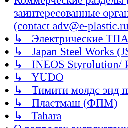
заинтересованные орга
(contact adv@e-plastic.r
↳ Электрические ТПА
↳ Japan Steel Works (
↳ INEOS Styrolution
↳ YUDO
↳ Тимити молдс энд п
↳ Пластмаш (ФПМ)
↳ Tahara