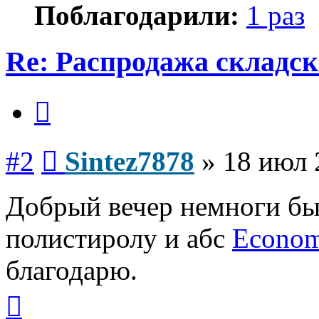
Поблагодарили:
1 раз
Re: Распродажа складск
Цитата
Сообщение
#2
Sintez7878
»
18 июл 
Добрый вечер немноги бы
полистиролу и абс
Econom
благодарю.
Вернуться
к
началу