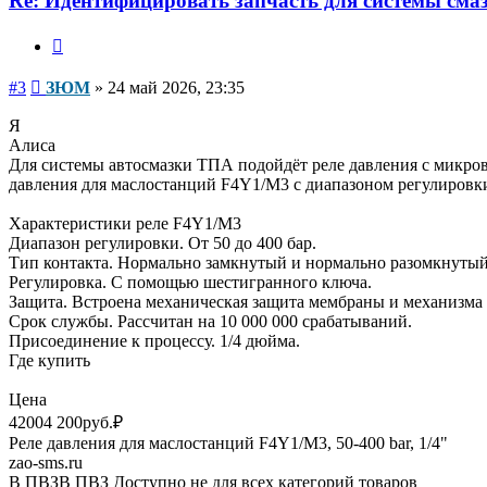
Re: Идентифицировать запчасть для системы сма
Цитата
Сообщение
#3
ЗЮМ
»
24 май 2026, 23:35
Я
Алиса
Для системы автосмазки ТПА подойдёт реле давления с микровы
давления для маслостанций F4Y1/M3 с диапазоном регулировки
Характеристики реле F4Y1/M3
Диапазон регулировки. От 50 до 400 бар.
Тип контакта. Нормально замкнутый и нормально разомкнутый
Регулировка. С помощью шестигранного ключа.
Защита. Встроена механическая защита мембраны и механизма 
Срок службы. Рассчитан на 10 000 000 срабатываний.
Присоединение к процессу. 1/4 дюйма.
Где купить
Цена
42004 200руб.₽
Реле давления для маслостанций F4Y1/M3, 50-400 bar, 1/4"
zao-sms.ru
В ПВЗВ ПВЗ Доступно не для всех категорий товаров