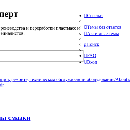
перт
Ссылки
Темы без ответов
роизводства и переработки пластмасс и
пециалистов.
Активные темы
Поиск
FAQ
Вход
ции, ремонте, техническом обслуживании оборудования/About serv
ir
мы смазки