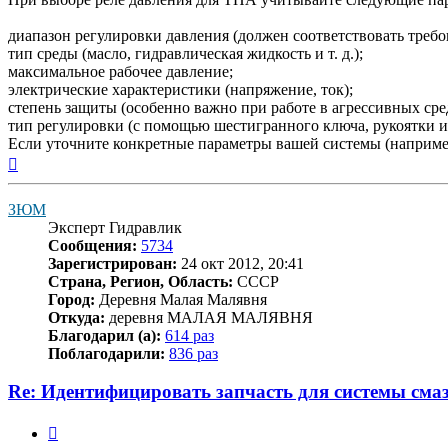
диапазон регулировки давления (должен соответствовать треб
тип среды (масло, гидравлическая жидкость и т. д.);
максимальное рабочее давление;
электрические характеристики (напряжение, ток);
степень защиты (особенно важно при работе в агрессивных сре
тип регулировки (с помощью шестигранного ключа, рукоятки и т
Если уточните конкретные параметры вашей системы (например
Вернуться
к
началу
ЗЮМ
Эксперт Гидравлик
Сообщения:
5734
Зарегистрирован:
24 окт 2012, 20:41
Страна, Регион, Область:
СССР
Город:
Деревня Малая Малявня
Откуда:
деревня МАЛАЯ МАЛЯВНЯ
Благодарил (а):
614 раз
Поблагодарили:
836 раз
Re: Идентифицировать запчасть для системы сма
Цитата