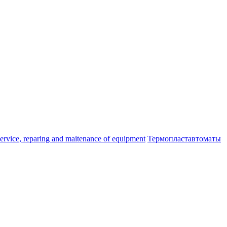
ice, reparing and maitenance of equipment
Термопластавтоматы