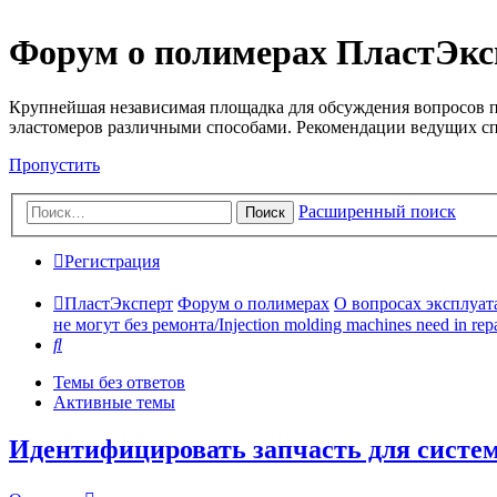
Форум о полимерах ПластЭкс
Крупнейшая независимая площадка для обсуждения вопросов п
эластомеров различными способами. Рекомендации ведущих с
Пропустить
Расширенный поиск
Поиск
Регистрация
ПластЭксперт
Форум о полимерах
О вопросах эксплуата
не могут без ремонта/Injection molding machines need in repa
Поиск
Темы без ответов
Активные темы
Идентифицировать запчасть для систе