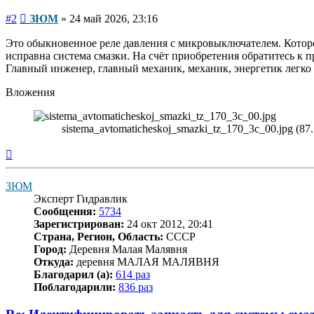
Сообщение
#2
ЗЮМ
»
24 май 2026, 23:16
Это обыкновенное реле давления с микровыключателем. Которо
исправна система смазки. На счёт приобретения обратитесь к 
Главный инженер, главный механик, механик, энергетик легко 
Вложения
sistema_avtomaticheskoj_smazki_tz_170_3c_00.jpg (8
Вернуться
к
началу
ЗЮМ
Эксперт Гидравлик
Сообщения:
5734
Зарегистрирован:
24 окт 2012, 20:41
Страна, Регион, Область:
СССР
Город:
Деревня Малая Малявня
Откуда:
деревня МАЛАЯ МАЛЯВНЯ
Благодарил (а):
614 раз
Поблагодарили:
836 раз