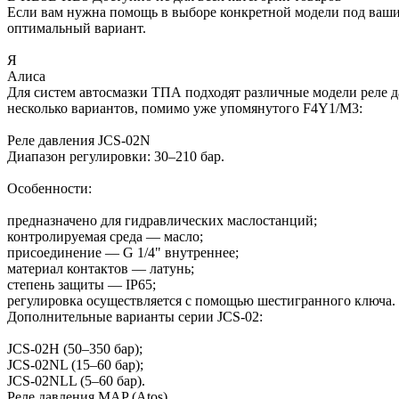
Если вам нужна помощь в выборе конкретной модели под ваши 
оптимальный вариант.
Я
Алиса
Для систем автосмазки ТПА подходят различные модели реле да
несколько вариантов, помимо уже упомянутого F4Y1/M3:
Реле давления JCS-02N
Диапазон регулировки: 30–210 бар.
Особенности:
предназначено для гидравлических маслостанций;
контролируемая среда — масло;
присоединение — G 1/4" внутреннее;
материал контактов — латунь;
степень защиты — IP65;
регулировка осуществляется с помощью шестигранного ключа.
Дополнительные варианты серии JCS-02:
JCS-02H (50–350 бар);
JCS-02NL (15–60 бар);
JCS-02NLL (5–60 бар).
Реле давления MAP (Atos)