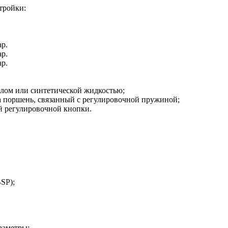
тройки:
ар.
ар.
ар.
слом или синтетической жидкостью;
а поршень, связанный с регулировочной пружиной;
й регулировочной кнопки.
SP);
раметры: