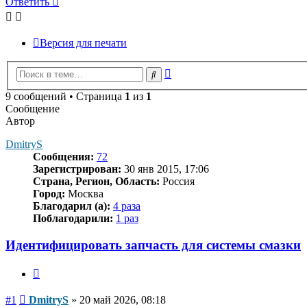
Ответить
Версия для печати
Расширенный
Поиск
поиск
9 сообщений • Страница
1
из
1
Сообщение
Автор
DmitryS
Сообщения:
72
Зарегистрирован:
30 янв 2015, 17:06
Страна, Регион, Область:
Россия
Город:
Москва
Благодарил (а):
4 раза
Поблагодарили:
1 раз
Идентифицировать запчасть для системы смазки
Цитата
Сообщение
#1
DmitryS
»
20 май 2026, 08:18