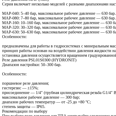
Серия включает несколько моделей с разными диапазонами нас
MAP-040: 5–40 бар, максимальное рабочее давление — 630 бар.
MAP-080: 7–80 бар, максимальное рабочее давление — 630 бар.
MAP-160: 10–160 бар, максимальное рабочее давление — 630 б
MAP-320: 30–320 бар, максимальное рабочее давление — 630 б
MAP-630: 50–630 бар, максимальное рабочее давление — 630 б
Особенности:
предназначены для работы в гидросистемах с минеральным ма
принцип работы основан на воздействии давления жидкости н
установка давления осуществляется вращением градуированно
Реле давления PSL01S0300 (HYDRONIT)
Диапазон настройки: 50–300 бар.
Особенности:
поршневое реле давления;
гистерезис — ±15%;
присоединение — 1/4" (трубная цилиндрическая резьба G1/4″ B
максимальное рабочее давление — 300 бар;
диапазон рабочих температур — от -25 до +80 °C;
степень защиты — IP65.
Рекомендации по выбору
При выборе реле давления для ТПА учитывайте следующие па