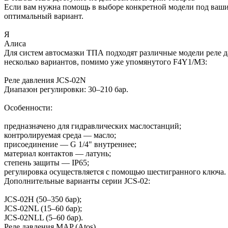
Если вам нужна помощь в выборе конкретной модели под ваши 
оптимальный вариант.
Я
Алиса
Для систем автосмазки ТПА подходят различные модели реле да
несколько вариантов, помимо уже упомянутого F4Y1/M3:
Реле давления JCS-02N
Диапазон регулировки: 30–210 бар.
Особенности:
предназначено для гидравлических маслостанций;
контролируемая среда — масло;
присоединение — G 1/4" внутреннее;
материал контактов — латунь;
степень защиты — IP65;
регулировка осуществляется с помощью шестигранного ключа.
Дополнительные варианты серии JCS-02:
JCS-02H (50–350 бар);
JCS-02NL (15–60 бар);
JCS-02NLL (5–60 бар).
Реле давления MAP (Atos)