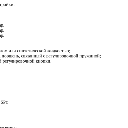
тройки:
ар.
ар.
ар.
слом или синтетической жидкостью;
а поршень, связанный с регулировочной пружиной;
й регулировочной кнопки.
SP);
раметры: