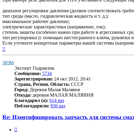
диапазон регулировки давления (должен соответствовать треб
тип среды (масло, гидравлическая жидкость и т. д.);
максимальное рабочее давление;
электрические характеристики (напряжение, ток);
степень защиты (особенно важно при работе в агрессивных сре
тип регулировки (с помощью шестигранного ключа, рукоятки и т
Если уточните конкретные параметры вашей системы (например
Вернуться
к
началу
ЗЮМ
Эксперт Гидравлик
Сообщения:
5734
Зарегистрирован:
24 окт 2012, 20:41
Страна, Регион, Область:
СССР
Город:
Деревня Малая Малявня
Откуда:
деревня МАЛАЯ МАЛЯВНЯ
Благодарил (а):
614 раз
Поблагодарили:
836 раз
Re: Идентифицировать запчасть для системы сма
Цитата