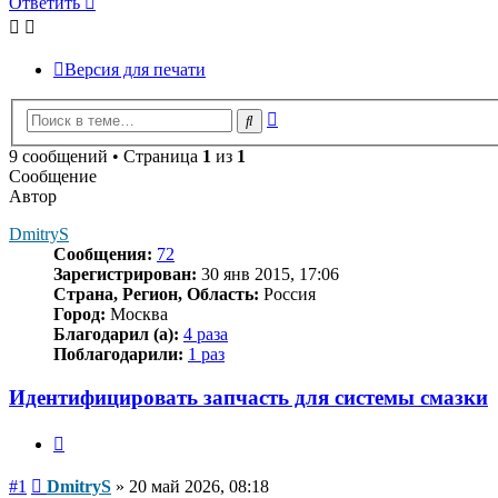
Ответить
Версия для печати
Расширенный
Поиск
поиск
9 сообщений • Страница
1
из
1
Сообщение
Автор
DmitryS
Сообщения:
72
Зарегистрирован:
30 янв 2015, 17:06
Страна, Регион, Область:
Россия
Город:
Москва
Благодарил (а):
4 раза
Поблагодарили:
1 раз
Идентифицировать запчасть для системы смазки
Цитата
Сообщение
#1
DmitryS
»
20 май 2026, 08:18