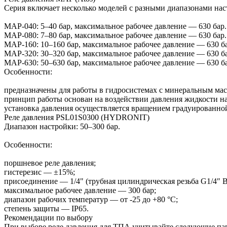
Серия включает несколько моделей с разными диапазонами нас
MAP-040: 5–40 бар, максимальное рабочее давление — 630 бар.
MAP-080: 7–80 бар, максимальное рабочее давление — 630 бар.
MAP-160: 10–160 бар, максимальное рабочее давление — 630 б
MAP-320: 30–320 бар, максимальное рабочее давление — 630 б
MAP-630: 50–630 бар, максимальное рабочее давление — 630 б
Особенности:
предназначены для работы в гидросистемах с минеральным ма
принцип работы основан на воздействии давления жидкости н
установка давления осуществляется вращением градуированно
Реле давления PSL01S0300 (HYDRONIT)
Диапазон настройки: 50–300 бар.
Особенности:
поршневое реле давления;
гистерезис — ±15%;
присоединение — 1/4" (трубная цилиндрическая резьба G1/4″ B
максимальное рабочее давление — 300 бар;
диапазон рабочих температур — от -25 до +80 °C;
степень защиты — IP65.
Рекомендации по выбору
При выборе реле давления для ТПА учитывайте следующие па