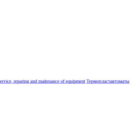
ice, reparing and maitenance of equipment
Термопластавтоматы