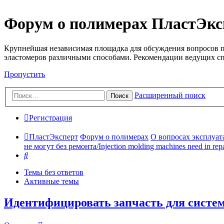
Форум о полимерах ПластЭкс
Крупнейшая независимая площадка для обсуждения вопросов п
эластомеров различными способами. Рекомендации ведущих с
Пропустить
Расширенный поиск
Поиск
Регистрация
ПластЭксперт
Форум о полимерах
О вопросах эксплуата
не могут без ремонта/Injection molding machines need in repa
Поиск
Темы без ответов
Активные темы
Идентифицировать запчасть для систе