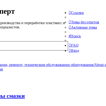
перт
Ссылки
Темы без ответов
роизводства и переработки пластмасс и
пециалистов.
Активные темы
Поиск
FAQ
Вход
ции, ремонте, техническом обслуживании оборудования/About serv
ir
мы смазки