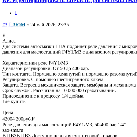
Re: Идентифицировать запчасть для системы сма
Цитата
Сообщение
#3
ЗЮМ
»
24 май 2026, 23:35
Я
Алиса
Для системы автосмазки ТПА подойдёт реле давления с микровы
давления для маслостанций F4Y1/M3 с диапазоном регулировки
Характеристики реле F4Y1/M3
Диапазон регулировки. От 50 до 400 бар.
Тип контакта. Нормально замкнутый и нормально разомкнутый
Регулировка. С помощью шестигранного ключа.
Защита. Встроена механическая защита мембраны и механизма 
Срок службы. Рассчитан на 10 000 000 срабатываний.
Присоединение к процессу. 1/4 дюйма.
Где купить
Цена
42004 200руб.₽
Реле давления для маслостанций F4Y1/M3, 50-400 bar, 1/4"
zao-sms.ru
В ПВЗВ ПВЗ Доступно не для всех категорий товаров