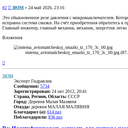
Сообщение
#2
ЗЮМ
»
24 май 2026, 23:16
Это обыкновенное реле давления с микровыключателем. Которо
исправна система смазки. На счёт приобретения обратитесь к 
Главный инженер, главный механик, механик, энергетик легко 
Вложения
sistema_avtomaticheskoj_smazki_tz_170_3c_00.jpg (8
Вернуться
к
началу
ЗЮМ
Эксперт Гидравлик
Сообщения:
5734
Зарегистрирован:
24 окт 2012, 20:41
Страна, Регион, Область:
СССР
Город:
Деревня Малая Малявня
Откуда:
деревня МАЛАЯ МАЛЯВНЯ
Благодарил (а):
614 раз
Поблагодарили:
836 раз