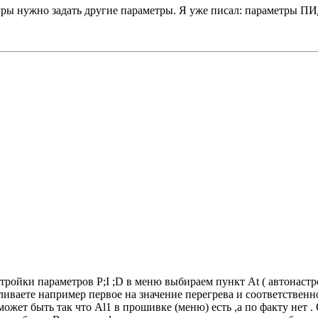
ры нужно задать другие параметры. Я уже писал: параметры ПИ
тройки параметров P;I ;D в меню выбираем пункт At ( автонастрой
ливаете например первое на значение перегрева и соответственно
ожет быть так что Al1 в прошивке (меню) есть ,а по факту нет .