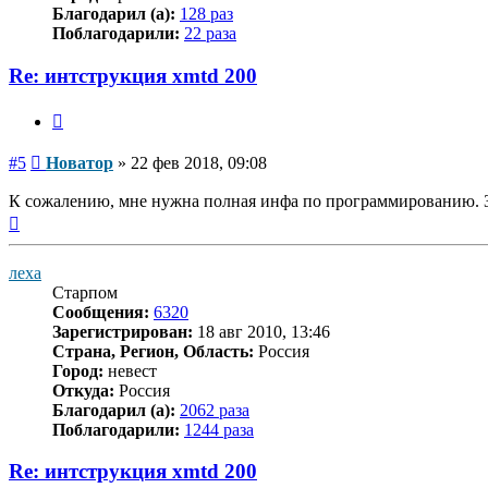
Благодарил (а):
128 раз
Поблагодарили:
22 раза
Re: интструкция xmtd 200
Цитата
Сообщение
#5
Новатор
»
22 фев 2018, 09:08
К сожалению, мне нужна полная инфа по программированию. За
Вернуться
к
началу
леха
Старпом
Сообщения:
6320
Зарегистрирован:
18 авг 2010, 13:46
Страна, Регион, Область:
Россия
Город:
невест
Откуда:
Россия
Благодарил (а):
2062 раза
Поблагодарили:
1244 раза
Re: интструкция xmtd 200