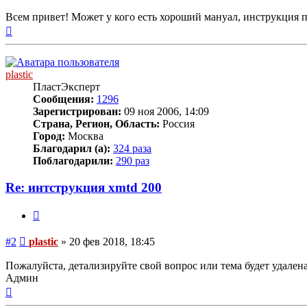
Всем привет! Может у кого есть хороший мануал, инструкция 
Вернуться
к
началу
plastic
ПластЭксперт
Сообщения:
1296
Зарегистрирован:
09 ноя 2006, 14:09
Страна, Регион, Область:
Россия
Город:
Москва
Благодарил (а):
324 раза
Поблагодарили:
290 раз
Re: интструкция xmtd 200
Цитата
Сообщение
#2
plastic
»
20 фев 2018, 18:45
Пожалуйста, детализируйте свой вопрос или тема будет удалена
Админ
Вернуться
к