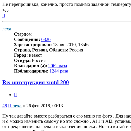
Не перепрошивка, конечно. просто помимо заданной температу
т.д.
Вернуться
к
началу
леха
Старпом
Сообщения:
6320
Зарегистрирован:
18 авг 2010, 13:46
Страна, Регион, Область:
Россия
Город:
невест
Откуда:
Россия
Благодарил (а):
2062 раза
Поблагодарили:
1244 раза
Re: интструкция xmtd 200
Цитата
Сообщение
#8
леха
»
26 фев 2018, 00:13
Ну так давайте вместе разбираться с его меню по фото . Для нас
и d можно изменить самому но это сложно . Al 1 и Аl2. устанав
от прекращения нагрева и выключения шнека . Но это китай и м