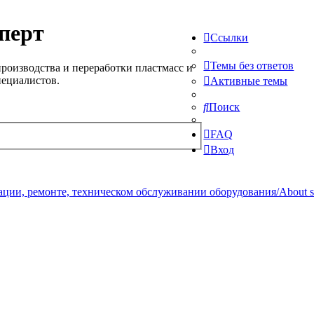
перт
Ссылки
Темы без ответов
роизводства и переработки пластмасс и
пециалистов.
Активные темы
Поиск
FAQ
Вход
ции, ремонте, техническом обслуживании оборудования/About serv