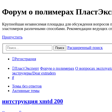
Форум о полимерах ПластЭкс
Крупнейшая независимая площадка для обсуждения вопросов п
эластомеров различными способами. Рекомендации ведущих с
Пропустить
Расширенный поиск
Поиск
Регистрация
ПластЭксперт
Форум о полимерах
О вопросах эксплуата
экструдеры/Dear extruders
Поиск
Темы без ответов
Активные темы
интструкция xmtd 200