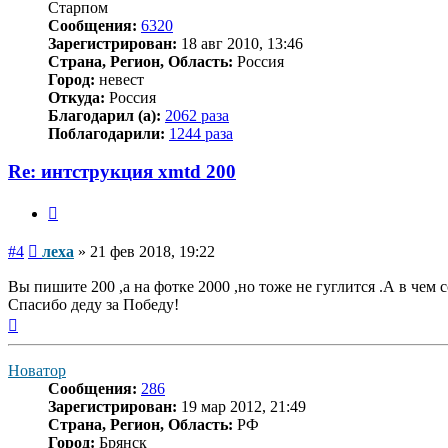
Старпом
Сообщения:
6320
Зарегистрирован:
18 авг 2010, 13:46
Страна, Регион, Область:
Россия
Город:
невест
Откуда:
Россия
Благодарил (а):
2062 раза
Поблагодарили:
1244 раза
Re: интструкция xmtd 200
Цитата
Сообщение
#4
леха
»
21 фев 2018, 19:22
Вы пишите 200 ,а на фотке 2000 ,но тоже не гуглится .А в чем 
Спасибо деду за Победу!
Вернуться
к
началу
Новатор
Сообщения:
286
Зарегистрирован:
19 мар 2012, 21:49
Страна, Регион, Область:
РФ
Город:
Брянск