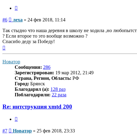
Цитата
Сообщение
#6
леха
»
24 фев 2018, 11:14
Так стыдно что наша деревня в школу не ходила ,но любопытс
? Если второе то это вообще возможно ?
Спасибо деду за Победу!
Вернуться
к
началу
Новатор
Сообщения:
286
Зарегистрирован:
19 мар 2012, 21:49
Страна, Регион, Область:
РФ
Город:
Брянск
Благодарил (а):
128 раз
Поблагодарили:
22 раза
Re: интструкция xmtd 200
Цитата
Сообщение
#7
Новатор
»
25 фев 2018, 23:33