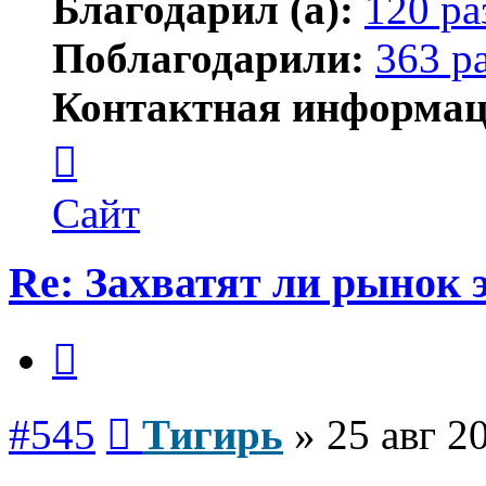
Благодарил (а):
120 ра
Поблагодарили:
363 р
Контактная информац
Контактная
информация
пользователя
Тигирь
Сайт
Re: Захватят ли рынок
Цитата
Сообщение
#545
Тигирь
»
25 авг 2