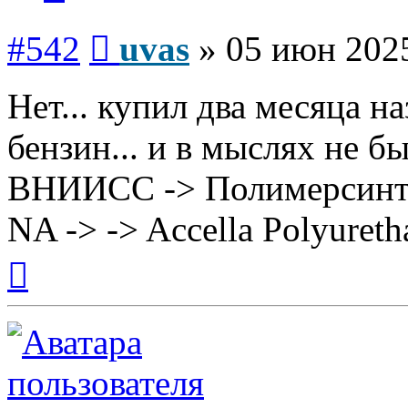
Сообщение
#542
uvas
»
05 июн 2025
Нет... купил два месяца н
бензин... и в мыслях не б
ВНИИСС -> Полимерсинтез 
NA -> -> Accella Polyuret
Вернуться
к
началу