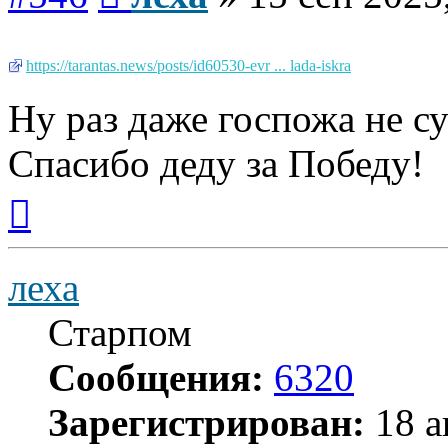
https://tarantas.news/posts/id60530-evr ... lada-iskra
Ну раз даже госпожа не су
Спасибо деду за Победу!
Вернуться
к
началу
леха
Старпом
Сообщения:
6320
Зарегистрирован:
18 а