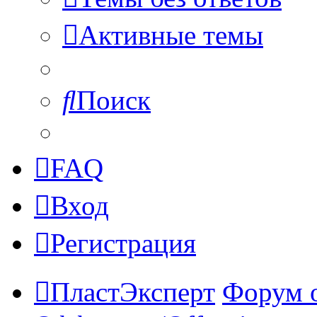
Активные темы
Поиск
FAQ
Вход
Регистрация
ПластЭксперт
Форум 