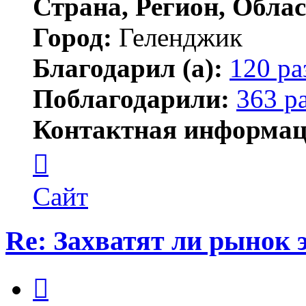
Страна, Регион, Облас
Город:
Геленджик
Благодарил (а):
120 ра
Поблагодарили:
363 р
Контактная информац
Контактная
информация
пользователя
Тигирь
Сайт
Re: Захватят ли рынок
Цитата