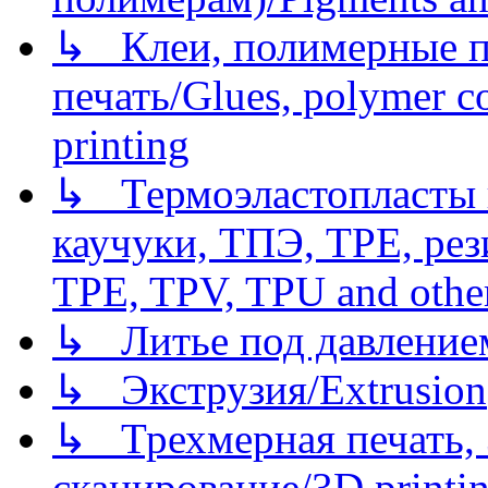
↳ Клеи, полимерные по
печать/Glues, polymer co
printing
↳ Термоэластопласты и
каучуки, ТПЭ, TPE, рез
TPE, TPV, TPU and other
↳ Литье под давлением/
↳ Экструзия/Extrusion
↳ Трехмерная печать,
сканирование/3D printin