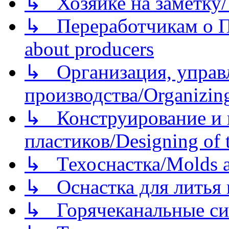
↳ Хозяйке на заметку/T
↳ Переработчикам о Пе
about producers
↳ Организация, управл
производства/Organizing
↳ Конструирование и п
пластиков/Designing of t
↳ Техоснастка/Molds a
↳ Оснастка для литья 
↳ Горячеканальные си