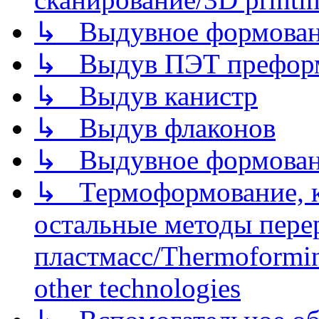
↳ Выдувное формован
↳ Выдув ПЭТ префор
↳ Выдув канистр
↳ Выдув флаконов
↳ Выдувное формован
↳ Термоформование, ка
остальные методы пере
пластмасс/Thermoforming
other technologies