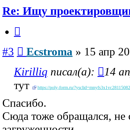
Re: Ищу проектировщи
Цитата
Сообщение
#3
Ecstroma
»
15 апр 20
Kirilliq
писал(а):
14 ап
тут
https://poly-form.ru/?ysclid=mnyfs3x1vc2811508
Спасибо.
Сюда тоже обращался, не 
загруженности