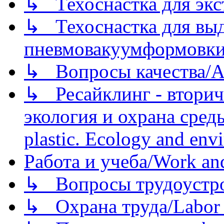
↳ Техоснастка для экс
↳ Техоснастка для вы
пневмовакуумформовк
↳ Вопросы качества/Abo
↳ Ресайклинг - вторич
экология и охрана среды/
plastic. Ecology and env
Работа и учеба/Work an
↳ Вопросы трудоустрой
↳ Охрана труда/Labor p