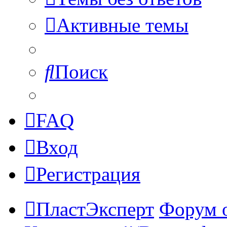
Активные темы
Поиск
FAQ
Вход
Регистрация
ПластЭксперт
Форум 