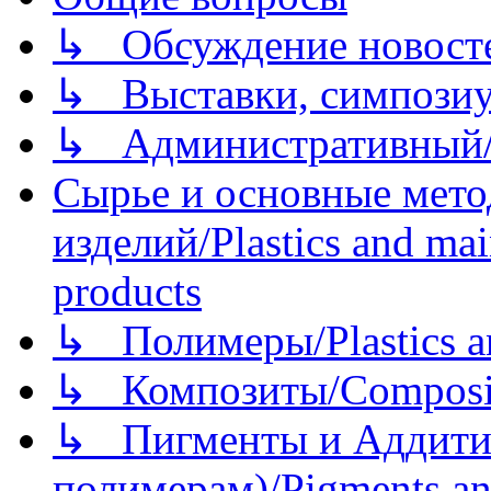
↳ Обсуждение новостей
↳ Выставки, симпозиу
↳ Административный/
Сырье и основные мето
изделий/Plastics and mai
products
↳ Полимеры/Plastics a
↳ Композиты/Сomposite
↳ Пигменты и Аддитив
полимерам)/Pigments an