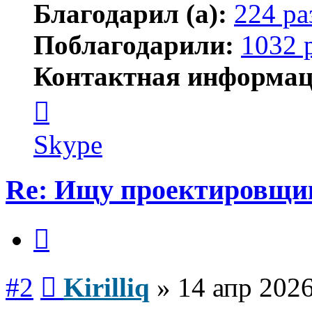
Благодарил (а):
224 ра
Поблагодарили:
1032 
Контактная информац
Контактная
информация
пользователя
Kirilliq
Skype
Re: Ищу проектировщи
Цитата
Сообщение
#2
Kirilliq
»
14 апр 2026