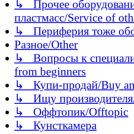
↳ Прочее оборудовани
пластмасс/Service of oth
↳ Периферия тоже обору
Разное/Other
↳ Вопросы к специали
from beginners
↳ Купи-продай/Buy and
↳ Ищу производителя/
↳ Оффтопик/Offtopic
↳ Кунсткамера