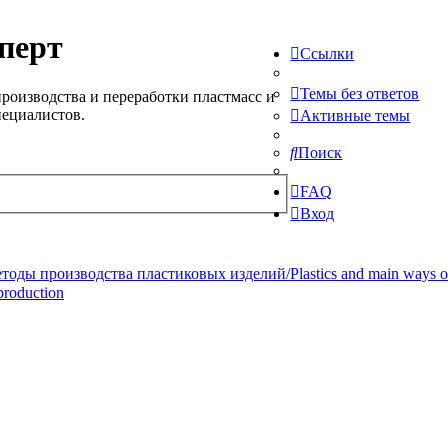
перт
Ссылки
Темы без ответов
роизводства и переработки пластмасс и
пециалистов.
Активные темы
Поиск
FAQ
Вход
ды производства пластиковых изделий/Plastics and main ways of pr
production