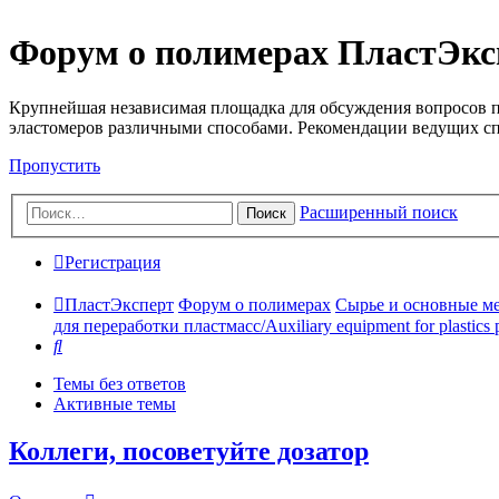
Форум о полимерах ПластЭкс
Крупнейшая независимая площадка для обсуждения вопросов п
эластомеров различными способами. Рекомендации ведущих с
Пропустить
Расширенный поиск
Поиск
Регистрация
ПластЭксперт
Форум о полимерах
Сырье и основные мето
для переработки пластмасс/Auxiliary equipment for plastics 
Поиск
Темы без ответов
Активные темы
Коллеги, посоветуйте дозатор