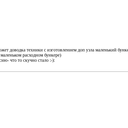
жет доводка техники с изготовлением доп узла маленький бунке
 маленьком расходном бункере)
ию- что то скучно стало :-):