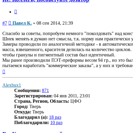
Цитата
Сообщение
#7
Павел К.
»
08 сен 2014, 21:39
Спасибо за советы, попробуем немного "поколдовать" над конс
Шнек менять я думаю нет смысла, т.к. норму нам практически уд
Замеры проводили по аналогичной методике - в автоматическо
масса, взвешенного, красителя делилась на количество циклов.
чтобы гранулы и пигментный состав был идентичный.
Мы ранее производили ПЭТ-преформы весом 94 гр., но это был
пытаемся наработать "коммерческие заказы", а у них и требован
Вернуться
к
началу
Alexbux1
Сообщения:
871
Зарегистрирован:
04 янв 2011, 23:01
Страна, Регион, Область:
ЦФО
Город:
Тверь
Откуда:
Тверь
Благодарил (а):
18 раз
Поблагодарили:
10 раз