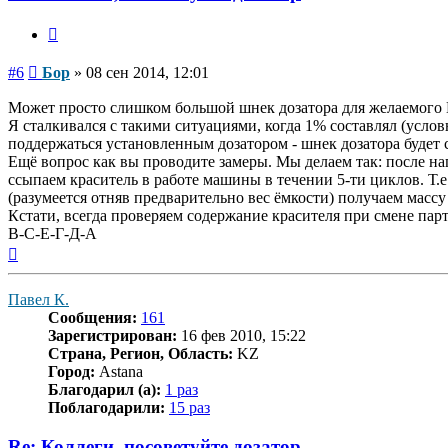
Цитата
Сообщение
#6
Бор
»
08 сен 2014, 12:01
Может просто слишком большой шнек дозатора для желаемого 
Я сталкивался с такими ситуациями, когда 1% составлял (услов
поддержаться установленным дозатором - шнек дозатора будет 
Ещё вопрос как вы проводите замеры. Мы делаем так: после на
ссыпаем краситель в работе машины в течении 5-ти циклов. Т.
(разумеется отняв предварительно вес ёмкости) получаем массу
Кстати, всегда проверяем содержание красителя при смене пар
В-С-Е-Г-Д-А
Вернуться
к
началу
Павел К.
Сообщения:
161
Зарегистрирован:
16 фев 2010, 15:22
Страна, Регион, Область:
KZ
Город:
Astana
Благодарил (а):
1 раз
Поблагодарили:
15 раз
Re: Коллеги, посоветуйте дозатор