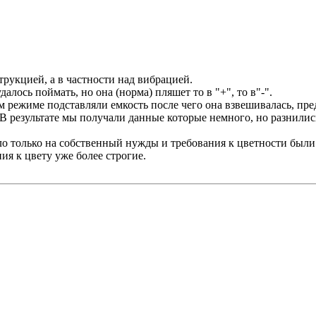
трукцией, а в частности над вибрацией.
алось поймать, но она (норма) пляшет то в "+", то в"-".
м режиме подставляли емкость после чего она взвешивалась, пр
 В результате мы получали данные которые немного, но разнилис
о только на собственный нужды и требования к цветности были
ия к цвету уже более строгие.