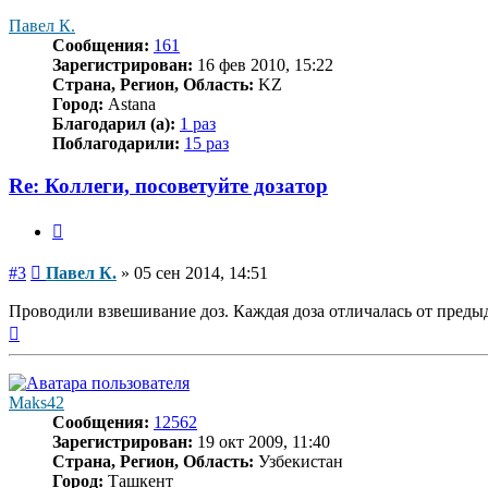
началу
Павел К.
Сообщения:
161
Зарегистрирован:
16 фев 2010, 15:22
Страна, Регион, Область:
KZ
Город:
Astana
Благодарил (а):
1 раз
Поблагодарили:
15 раз
Re: Коллеги, посоветуйте дозатор
Цитата
Сообщение
#3
Павел К.
»
05 сен 2014, 14:51
Проводили взвешивание доз. Каждая доза отличалась от пред
Вернуться
к
началу
Maks42
Сообщения:
12562
Зарегистрирован:
19 окт 2009, 11:40
Страна, Регион, Область:
Узбекистан
Город:
Ташкент