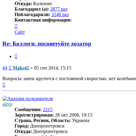
Откуда:
Калинин
Благодарил (а):
2877 раз
Поблагодарили:
3246 раз
Контактная информация:
Контактная
информация
Сайт
пользователя
Maks42
Re: Коллеги, посоветуйте дозатор
Цитата
Сообщение
#4
Maks42
»
05 сен 2014, 15:15
Вопросы: шнек крутится с постоянной скоростью, нет колебаний
Вернуться
к
началу
alexs
Сообщения:
2215
Зарегистрирован:
28 окт 2008, 19:15
Страна, Регион, Область:
Украина
Город:
Днепропетровск
Откуда:
Днепропетровск