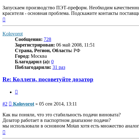
Запускаем производство ПЭТ-преформ. Необходим качественны
красителя - основная проблема. Подскажите контакты поставщ
Вернуться
к
началу
Kolovorot
Сообщения:
728
Зарегистрирован:
06 май 2008, 11:51
Страна, Регион, Область:
РФ
Город:
Москва
Благодарил (а):
0
Поблагодарили:
31 раз
Re: Коллеги, посоветуйте дозатор
Цитата
Сообщение
#2
Kolovorot
»
05 сен 2014, 13:11
Как вы поняли, что это стабильность подачи виновата?
Дозатор работает в паспортном диапазоне подачи?
мы использовали в основном Motan хотя есть множество аналоги
Вернуться
к