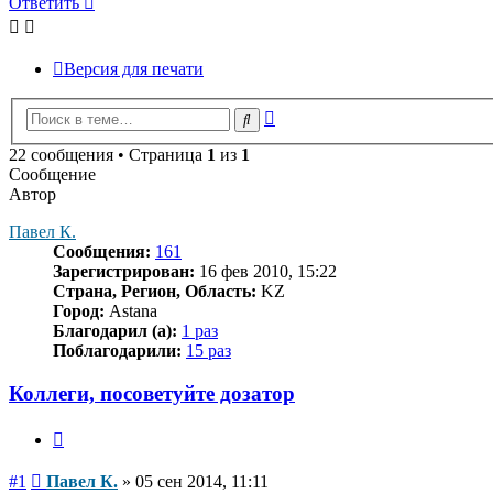
Ответить
Версия для печати
Расширенный
Поиск
поиск
22 сообщения • Страница
1
из
1
Сообщение
Автор
Павел К.
Сообщения:
161
Зарегистрирован:
16 фев 2010, 15:22
Страна, Регион, Область:
KZ
Город:
Astana
Благодарил (а):
1 раз
Поблагодарили:
15 раз
Коллеги, посоветуйте дозатор
Цитата
Сообщение
#1
Павел К.
»
05 сен 2014, 11:11