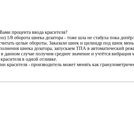
Вами процента ввода красителя?
но) 1/8 оборота шнека дозатора - тоже шла не стабуха пока допё
считать целые обороты. Заказали шнек и цилиндр под шнек мень
полнения шнека дозатора, запускаем ТПА в автоматический режим
е в данном случае получим среднее значение и учтётся вибрация
 красителя в одной отливке.
тии красителя - производитель может менять как гранулометриче