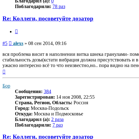
Благодарил (а):
0
Поблагодарили:
78 раз
Re: Коллеги, посоветуйте дозатор
Цитата
Сообщение
#5
alexs
»
08 сен 2014, 09:16
вся проблема висит в наполнении витка шнека гранулами- помо
стабильность дозы(кстати вибрация должна присутствовать и в
ужасно интересно всё то что неизвестно,но.. пора видно на пенс
Вернуться
к
началу
Бор
Сообщения:
384
Зарегистрирован:
14 ноя 2008, 22:55
Страна, Регион, Область:
Россия
Город:
Москва-Подольск
Откуда:
Москва и Подмосковье
Благодарил (а):
2 раза
Поблагодарили:
7 раз
Re: Коллеги, посоветуйте дозатор