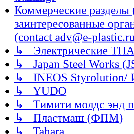
Коммерческие разделы 
заинтересованные орга
(contact adv@e-plastic.r
↳ Электрические ТПА
↳ Japan Steel Works (
↳ INEOS Styrolution
↳ YUDO
↳ Тимити молдс энд п
↳ Пластмаш (ФПМ)
↳ Tahara