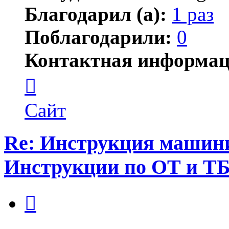
Благодарил (а):
1 раз
Поблагодарили:
0
Контактная информац
Контактная
информация
пользователя
gssgraf
Сайт
Re: Инструкция машинис
Инструкции по ОТ и Т
Цитата
Сообщение