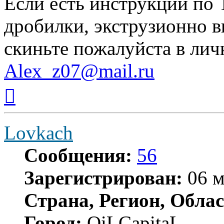
Если есть инструкции по 
дробилки, экструзионно 
скиньте пожалуйcта в лич
Alex_z07@mail.ru
Вернуться
к
началу
Lovkach
Сообщения:
56
Зарегистрирован:
06 м
Страна, Регион, Облас
Город:
OiLCapitaL