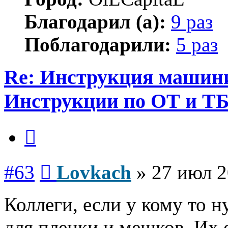
Благодарил (а):
9 раз
Поблагодарили:
5 раз
Re: Инструкция машинис
Инструкции по ОТ и Т
Цитата
Сообщение
#63
Lovkach
»
27 июл 2
Коллеги, если у кому то 
для пленки и мешков. Их е