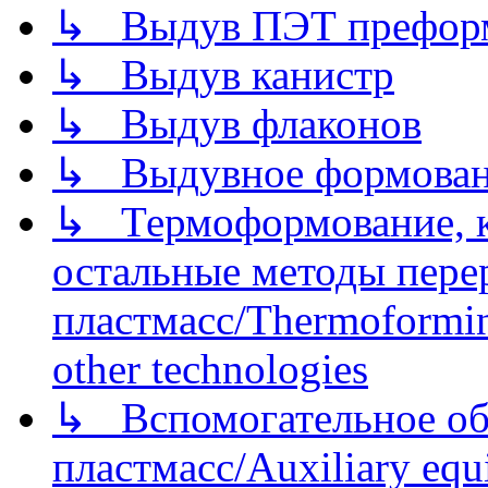
↳ Выдув ПЭТ префор
↳ Выдув канистр
↳ Выдув флаконов
↳ Выдувное формован
↳ Термоформование, ка
остальные методы пере
пластмасс/Thermoforming
other technologies
↳ Вспомогательное об
пластмасс/Auxiliary equi