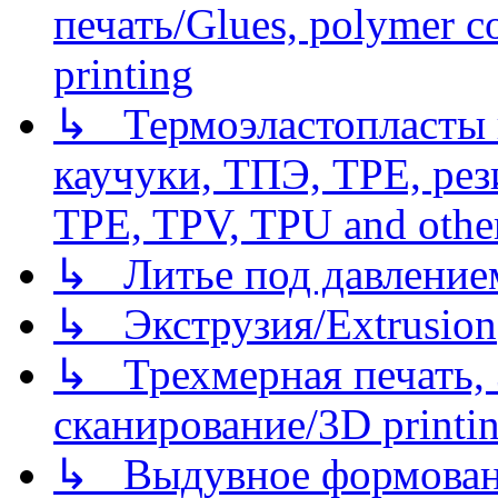
печать/Glues, polymer co
printing
↳ Термоэластопласты и
каучуки, ТПЭ, TPE, рез
TPE, TPV, TPU and other
↳ Литье под давлением/
↳ Экструзия/Extrusion
↳ Трехмерная печать,
сканирование/3D printin
↳ Выдувное формован