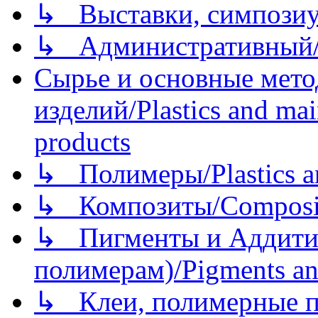
↳ Выставки, симпозиу
↳ Административный/
Сырье и основные мето
изделий/Plastics and mai
products
↳ Полимеры/Plastics a
↳ Композиты/Сomposite
↳ Пигменты и Аддитив
полимерам)/Pigments an
↳ Клеи, полимерные по