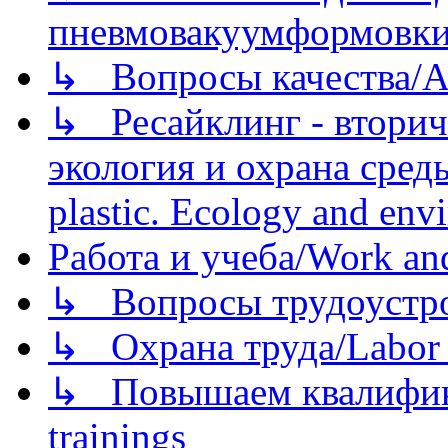
пневмовакуумформовк
↳ Вопросы качества/Abo
↳ Ресайклинг - вторич
экология и охрана среды/
plastic. Ecology and env
Работа и учеба/Work an
↳ Вопросы трудоустрой
↳ Охрана труда/Labor p
↳ Повышаем квалификац
trainings